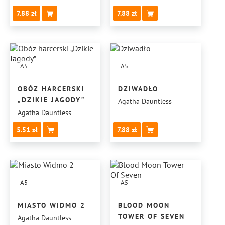
7.88
7.88
A5
A5
OBÓZ HARCERSKI
DZIWADŁO
„DZIKIE JAGODY”
Agatha Dauntless
Agatha Dauntless
5.51
7.88
A5
A5
MIASTO WIDMO 2
BLOOD MOON
TOWER OF SEVEN
Agatha Dauntless