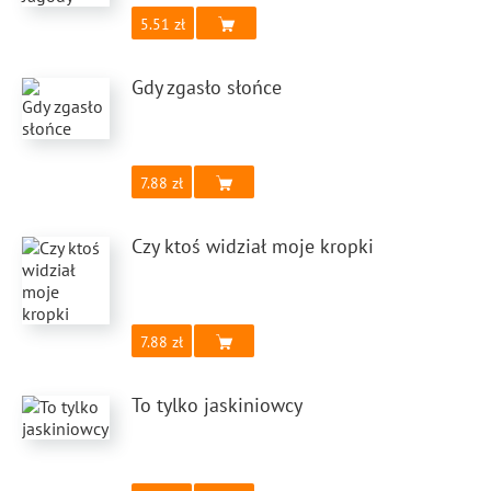
5.51
Gdy zgasło słońce
7.88
Czy ktoś widział moje kropki
7.88
To tylko jaskiniowcy