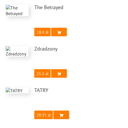
The Betrayed
18.9
Zdradzony
25.2
TATRY
28.35