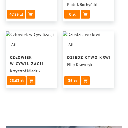
Piotr J. Bochyński
47.25
0
A5
A5
CZŁOWIEK
DZIEDZICTWO KRWI
W CYWILIZACJI
Filip Krawczyk
Krzysztof Miedzik
23.63
36