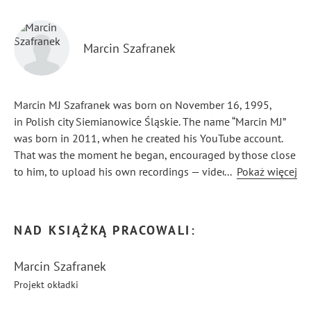
Marcin Szafranek
Marcin MJ Szafranek was born on November 16, 1995,
in Polish city Siemianowice Śląskie. The name “Marcin MJ”
was born in 2011, when he created his YouTube account.
That was the moment he began, encouraged by those close
to him, to upload his own recordings — videos of himself
...
Pokaż więcej
dancing to the songs of Michael Jackson. And he continues
to do so to this day. By using this name for his projects, he
pays tribute to the man who, in a certain way, transformed
NAD KSIĄŻKĄ PRACOWALI:
his earthly existence (life).
Marcin Szafranek
Projekt okładki