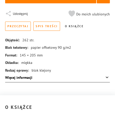
Udostępnij
Do moich ulubionych
PRZECZYTAJ
SPIS TREŚCI
O KSIĄŻCE
Objętość:
262
str.
Blok tekstowy:
papier offsetowy 90 g/m2
Format:
145 × 205 mm
Okładka:
miękka
Rodzaj oprawy:
blok klejony
Więcej informacji
ISBN:
978-83-8455-212-4
O KSIĄŻCE