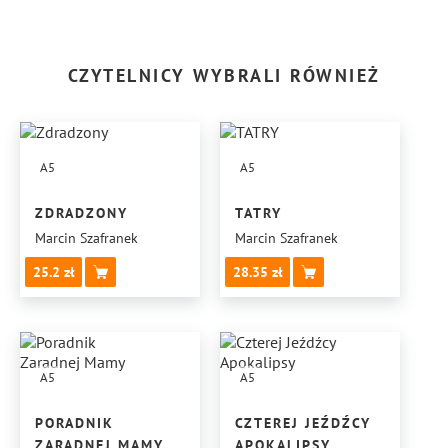
CZYTELNICY WYBRALI RÓWNIEŻ
A5
A5
ZDRADZONY
TATRY
Marcin Szafranek
Marcin Szafranek
25.2
28.35
A5
A5
PORADNIK
CZTEREJ JEŹDŹCY
ZARADNEJ MAMY
APOKALIPSY