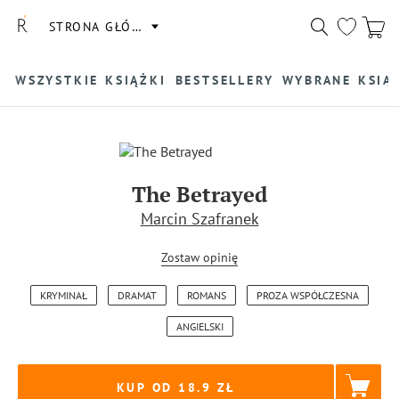
STRONA GŁÓWNA
WSZYSTKIE KSIĄŻKI
BESTSELLERY
WYBRANE KSIĄ
The Betrayed
Marcin Szafranek
Zostaw opinię
KRYMINAŁ
DRAMAT
ROMANS
PROZA WSPÓŁCZESNA
ANGIELSKI
KUP OD 18.9