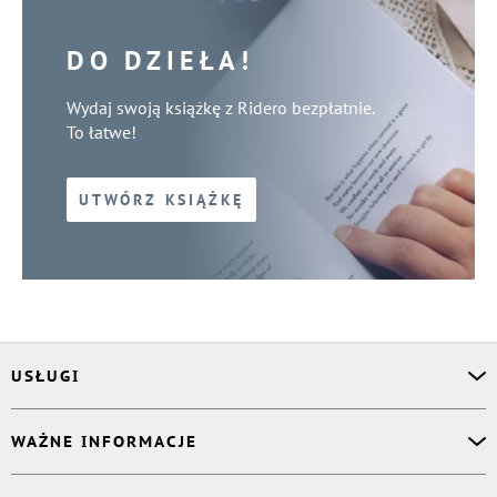
DO DZIEŁA!
Wydaj swoją książkę z Ridero bezpłatnie.
To łatwe!
UTWÓRZ KSIĄŻKĘ
USŁUGI
Asystent osobisty
WAŻNE INFORMACJE
Korektor
Projektant okładki
O nas