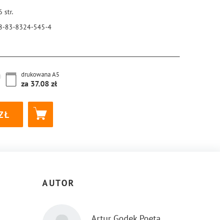
6
str.
8-83-8324-545-4
drukowana
A5
za
37.08
AUTOR
Artur Godek Poeta