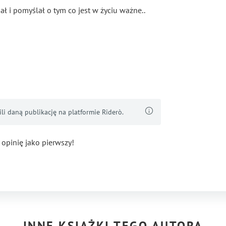
ł i pomyślał o tym co jest w życiu ważne..
i daną publikację na platformie Riderò.
 opinię jako pierwszy!
INNE KSIĄŻKI TEGO AUTORA