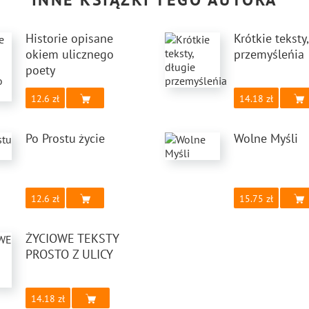
Historie opisane
Krótkie teksty
okiem ulicznego
przemyśleńia
poety
12.6
14.18
Po Prostu życie
Wolne Myśli
12.6
15.75
ŻYCIOWE TEKSTY
PROSTO Z ULICY
14.18