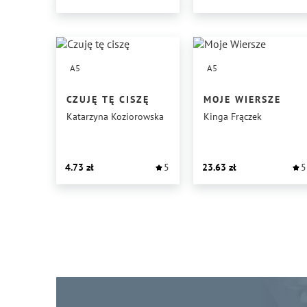
A5
A5
CZUJĘ TĘ CISZĘ
MOJE WIERSZE
Katarzyna Koziorowska
Kinga Frączek
4.73
5
23.63
5