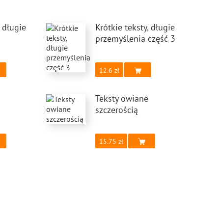
, długie
Krótkie teksty, długie
przemyślenia część 3
12.6
Teksty owiane
szczerością
15.75