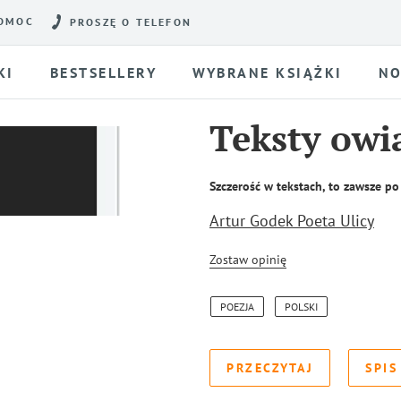
OMOC
PROSZĘ O TELEFON
KI
BESTSELLERY
WYBRANE KSIĄŻKI
NO
Teksty owi
Szczerość w tekstach, to zawsze po
Artur Godek Poeta Ulicy
Zostaw opinię
POEZJA
POLSKI
PRZECZYTAJ
SPIS