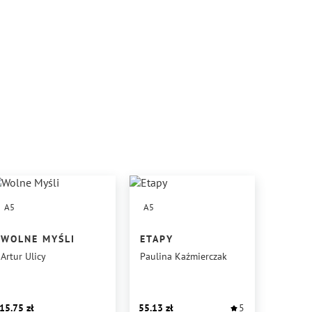
A5
A5
WOLNE MYŚLI
ETAPY
Artur Ulicy
Paulina Kaźmierczak
15.75
55.13
5