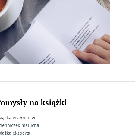
omysły na książki
siążka wspomnień
zienniczek malucha
siążka eksperta