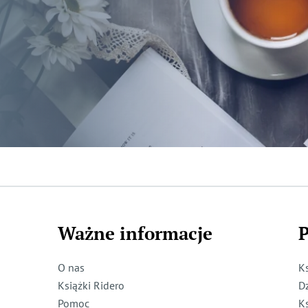
Ważne informacje
P
O nas
K
Książki Ridero
D
Pomoc
K