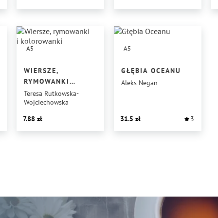
A5
A5
WIERSZE,
GŁĘBIA OCEANU
RYMOWANKI
Aleks Negan
I KOLOROWANKI
Teresa Rutkowska-
Wojciechowska
7.88
31.5
3