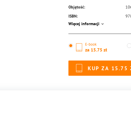
Objętość:
10
ISBN:
97
Więcej informacji
E-book
za
15.75
KUP ZA
15.75