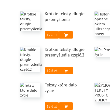
Krótkie teksty, długie
przemyślenia
12.6
Krótkie teksty, długie
przemyśleńia część.2
12.6
Teksty które dało
życie
12.6