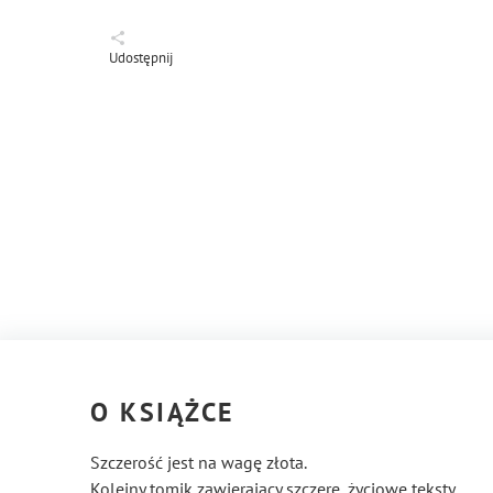
Udostępnij
O KSIĄŻCE
Szczerość jest na wagę złota.
Kolejny tomik zawierający szczere, życiowe teksty