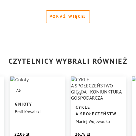
POKAŻ WIĘCEJ
CZYTELNICY WYBRALI RÓWNIEŻ
A5
A5
GNIOTY
CYKLE
Emil Kowalski
A SPOŁECZEŃSTWO
GIEŁDA
Maciej Wojewódka
I KONIUNKTURA
GOSPODARCZA
22.05
26.78