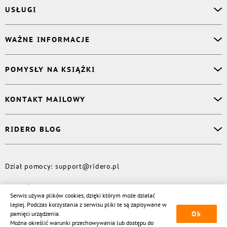
USŁUGI
Asystent osobisty
WAŻNE INFORMACJE
Korektor
Projektant okładki
O nas
POMYSŁY NA KSIĄŻKI
Druk Twojej książki
Książki Ridero
Publikacja
Pomoc
Książka wspomnień
KONTAKT MAILOWY
Polityka prywatności
Dzienniczek malucha
Książka eksperta
Dział pomocy
:
support@ridero.pl
RIDERO BLOG
Wydaj tomik poezji
Kontakt dla mediów
:
pr@ridero.pl
Dzieci też mogą pisać!
Więcej
Dział pomocy
:
support@ridero.pl
© Rideró, 2013—
2026
Serwis używa plików cookies, dzięki którym może działać
lepiej. Podczas korzystania z serwisu pliki te są zapisywane w
Ok
pamięci urządzenia.
Można określić warunki przechowywania lub dostępu do