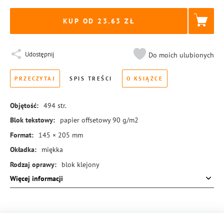
KUP OD 23.63
Udostępnij
Do moich ulubionych
PRZECZYTAJ
SPIS TREŚCI
O KSIĄŻCE
Objętość:
494
str.
Blok tekstowy:
papier offsetowy 90 g/m2
Format:
145 × 205 mm
Okładka:
miękka
Rodzaj oprawy:
blok klejony
Więcej informacji
ISBN:
978-83-8455-363-3