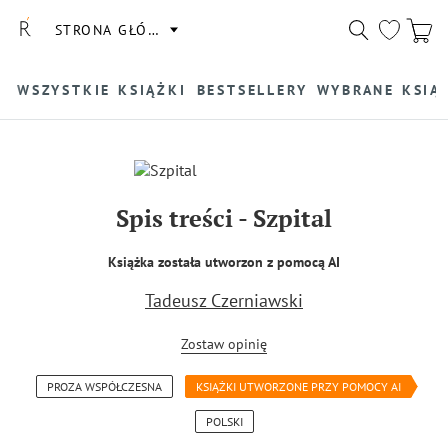
STRONA GŁÓWNA
WSZYSTKIE KSIĄŻKI
BESTSELLERY
WYBRANE KSIĄ
Spis treści
-
Szpital
Książka została utworzon z pomocą AI
Tadeusz Czerniawski
Zostaw opinię
PROZA WSPÓŁCZESNA
KSIĄŻKI UTWORZONE PRZY POMOCY AI
POLSKI