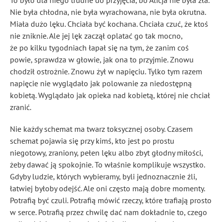
To było dla niego trudne do przyjęcia, bo Alicja nie była zła.
Nie była chłodna, nie była wyrachowana, nie była okrutna.
Miała dużo lęku. Chciała być kochana. Chciała czuć, że ktoś
nie zniknie. Ale jej lęk zaczął oplatać go tak mocno,
że po kilku tygodniach łapał się na tym, że zanim coś
powie, sprawdza w głowie, jak ona to przyjmie. Znowu
chodził ostrożnie. Znowu żył w napięciu. Tylko tym razem
napięcie nie wyglądało jak polowanie za niedostępną
kobietą. Wyglądało jak opieka nad kobietą, której nie chciał
zranić.
Nie każdy schemat ma twarz toksycznej osoby. Czasem
schemat pojawia się przy kimś, kto jest po prostu
niegotowy, zraniony, pełen lęku albo zbyt głodny miłości,
żeby dawać ją spokojnie. To właśnie komplikuje wszystko.
Gdyby ludzie, których wybieramy, byli jednoznacznie źli,
łatwiej byłoby odejść. Ale oni często mają dobre momenty.
Potrafią być czuli. Potrafią mówić rzeczy, które trafiają prosto
w serce. Potrafią przez chwilę dać nam dokładnie to, czego