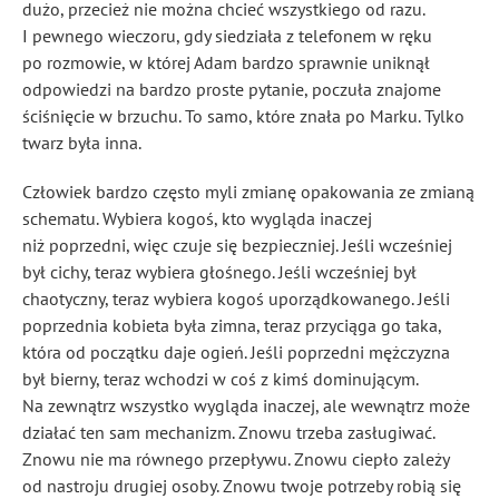
dużo, przecież nie można chcieć wszystkiego od razu.
I pewnego wieczoru, gdy siedziała z telefonem w ręku
po rozmowie, w której Adam bardzo sprawnie uniknął
odpowiedzi na bardzo proste pytanie, poczuła znajome
ściśnięcie w brzuchu. To samo, które znała po Marku. Tylko
twarz była inna.
Człowiek bardzo często myli zmianę opakowania ze zmianą
schematu. Wybiera kogoś, kto wygląda inaczej
niż poprzedni, więc czuje się bezpieczniej. Jeśli wcześniej
był cichy, teraz wybiera głośnego. Jeśli wcześniej był
chaotyczny, teraz wybiera kogoś uporządkowanego. Jeśli
poprzednia kobieta była zimna, teraz przyciąga go taka,
która od początku daje ogień. Jeśli poprzedni mężczyzna
był bierny, teraz wchodzi w coś z kimś dominującym.
Na zewnątrz wszystko wygląda inaczej, ale wewnątrz może
działać ten sam mechanizm. Znowu trzeba zasługiwać.
Znowu nie ma równego przepływu. Znowu ciepło zależy
od nastroju drugiej osoby. Znowu twoje potrzeby robią się