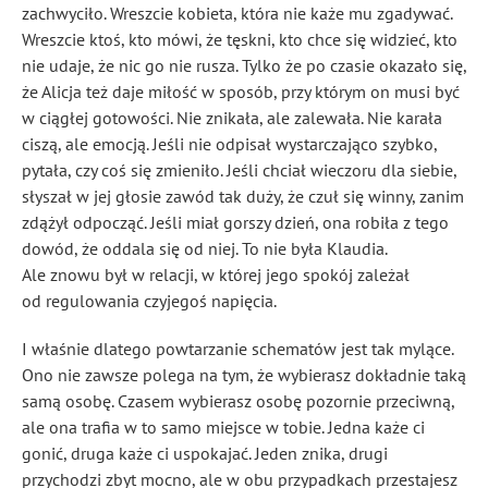
zachwyciło. Wreszcie kobieta, która nie każe mu zgadywać.
Wreszcie ktoś, kto mówi, że tęskni, kto chce się widzieć, kto
nie udaje, że nic go nie rusza. Tylko że po czasie okazało się,
że Alicja też daje miłość w sposób, przy którym on musi być
w ciągłej gotowości. Nie znikała, ale zalewała. Nie karała
ciszą, ale emocją. Jeśli nie odpisał wystarczająco szybko,
pytała, czy coś się zmieniło. Jeśli chciał wieczoru dla siebie,
słyszał w jej głosie zawód tak duży, że czuł się winny, zanim
zdążył odpocząć. Jeśli miał gorszy dzień, ona robiła z tego
dowód, że oddala się od niej. To nie była Klaudia.
Ale znowu był w relacji, w której jego spokój zależał
od regulowania czyjegoś napięcia.
I właśnie dlatego powtarzanie schematów jest tak mylące.
Ono nie zawsze polega na tym, że wybierasz dokładnie taką
samą osobę. Czasem wybierasz osobę pozornie przeciwną,
ale ona trafia w to samo miejsce w tobie. Jedna każe ci
gonić, druga każe ci uspokajać. Jeden znika, drugi
przychodzi zbyt mocno, ale w obu przypadkach przestajesz