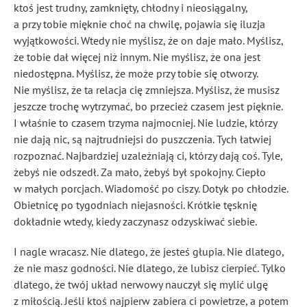
ktoś jest trudny, zamknięty, chłodny i nieosiągalny,
a przy tobie mięknie choć na chwilę, pojawia się iluzja
wyjątkowości. Wtedy nie myślisz, że on daje mało. Myślisz,
że tobie dał więcej niż innym. Nie myślisz, że ona jest
niedostępna. Myślisz, że może przy tobie się otworzy.
Nie myślisz, że ta relacja cię zmniejsza. Myślisz, że musisz
jeszcze trochę wytrzymać, bo przecież czasem jest pięknie.
I właśnie to czasem trzyma najmocniej. Nie ludzie, którzy
nie dają nic, są najtrudniejsi do puszczenia. Tych łatwiej
rozpoznać. Najbardziej uzależniają ci, którzy dają coś. Tyle,
żebyś nie odszedł. Za mało, żebyś był spokojny. Ciepło
w małych porcjach. Wiadomość po ciszy. Dotyk po chłodzie.
Obietnicę po tygodniach niejasności. Krótkie tęsknię
dokładnie wtedy, kiedy zaczynasz odzyskiwać siebie.
I nagle wracasz. Nie dlatego, że jesteś głupia. Nie dlatego,
że nie masz godności. Nie dlatego, że lubisz cierpieć. Tylko
dlatego, że twój układ nerwowy nauczył się mylić ulgę
z miłością. Jeśli ktoś najpierw zabiera ci powietrze, a potem