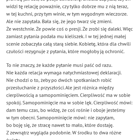
widzi tę relację poważnie, czy tylko dobrze mu z nią teraz,
w tej kuchni, przy tym winie, w tym wygodnym wieczorze.
Ale nie zapytała. Bała się, że jego twarz się zmieni.
Że westchnie. Że powie coś o presji. Że zrobi się daleki. Więc
zamiast pytania podała mu kieliszek. I w tej jednej małej
scenie zobaczyła całą starą siebie. Kobietę, która dla chwili
czułości rezygnuje z pytania, które mogłoby ją ochronić.
To nie znaczy, że każde pytanie musi paść od razu.
Nie każda relacja wymaga natychmiastowej deklaracji.
Nie chodzi o to, żeby po dwóch spotkaniach robić
przesłuchanie z przyszłości. Ale jest różnica między
cierpliwością a samopominięciem. Cierpliwość ma w sobie
spokój. Samopominięcie ma w sobie lęk. Cierpliwość mówi:
dam temu czas, bo widzę, że coś rośnie i oboje jesteśmy
w tym obecni. Samopominięcie mówi: nie zapytam,
bo boję się, że stracę nawet to mało, które dostaję.
Z zewnątrz wygląda podobnie. W środku to dwa różne