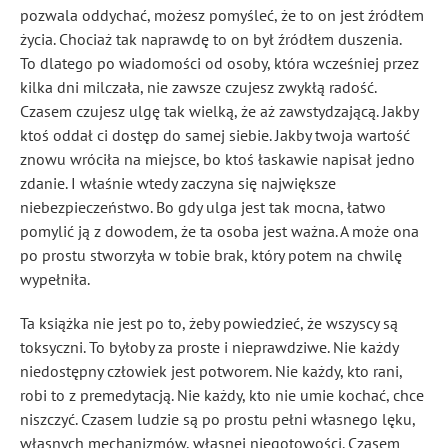
pozwala oddychać, możesz pomyśleć, że to on jest źródłem
życia. Chociaż tak naprawdę to on był źródłem duszenia.
To dlatego po wiadomości od osoby, która wcześniej przez
kilka dni milczała, nie zawsze czujesz zwykłą radość.
Czasem czujesz ulgę tak wielką, że aż zawstydzającą. Jakby
ktoś oddał ci dostęp do samej siebie. Jakby twoja wartość
znowu wróciła na miejsce, bo ktoś łaskawie napisał jedno
zdanie. I właśnie wtedy zaczyna się największe
niebezpieczeństwo. Bo gdy ulga jest tak mocna, łatwo
pomylić ją z dowodem, że ta osoba jest ważna. A może ona
po prostu stworzyła w tobie brak, który potem na chwilę
wypełniła.
Ta książka nie jest po to, żeby powiedzieć, że wszyscy są
toksyczni. To byłoby za proste i nieprawdziwe. Nie każdy
niedostępny człowiek jest potworem. Nie każdy, kto rani,
robi to z premedytacją. Nie każdy, kto nie umie kochać, chce
niszczyć. Czasem ludzie są po prostu pełni własnego lęku,
własnych mechanizmów, własnej niegotowości. Czasem