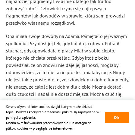
najbardziej pragniemy. I właśnie dlatego tak trudno
zobaczyć całość. Człowiek trzyma się najlepszych
fragmentów jak dowodów w sprawie, którą sam prowadzi
przeciwko własnemu rozsądkowi.
Ona miała swoje dowody na Adama. Pamiętał o jej ważnym
spotkaniu. Przyniósł jej lek, gdy bolała ją głowa. Potrafił
słuchać, gdy opowiadała o pracy. Miał w sobie ciepło,
którego nie chciała przekreślać. Gdyby ktoś z boku
powiedział, że on znowu nie daje jej jasności, mogłaby
odpowiedzieć, że to nie takie proste. I miałaby rację. Nigdy
nie jest takie proste. Ale to, że człowiek ma dobre fragmenty,
nie znaczy, że całość jest dobra dla ciebie. Można dostać
dużo czułości i nadal nie dostać miejsca. Można czuć się
chcianą w piątkowy wieczór i niewybraną
Serwis używa plików cookies, dzięki którym może działać
w poniedziałkowe rano. Można mieć piękne sceny z kimś,
lepiej. Podczas korzystania z serwisu pliki te są zapisywane w
kto nie umie zbudować z tobą życia, nawet małego.
Ok
pamięci urządzenia.
Można określić warunki przechowywania lub dostępu do
On też miał swoje dowody na Alicję. Była dobra. Pisała mu
plików cookies w przeglądarce internetowej.