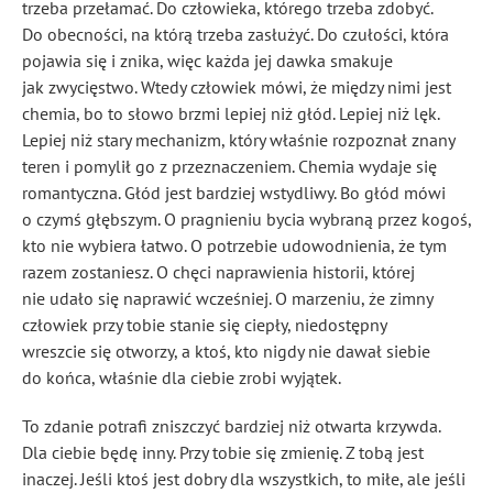
trzeba przełamać. Do człowieka, którego trzeba zdobyć.
Do obecności, na którą trzeba zasłużyć. Do czułości, która
pojawia się i znika, więc każda jej dawka smakuje
jak zwycięstwo. Wtedy człowiek mówi, że między nimi jest
chemia, bo to słowo brzmi lepiej niż głód. Lepiej niż lęk.
Lepiej niż stary mechanizm, który właśnie rozpoznał znany
teren i pomylił go z przeznaczeniem. Chemia wydaje się
romantyczna. Głód jest bardziej wstydliwy. Bo głód mówi
o czymś głębszym. O pragnieniu bycia wybraną przez kogoś,
kto nie wybiera łatwo. O potrzebie udowodnienia, że tym
razem zostaniesz. O chęci naprawienia historii, której
nie udało się naprawić wcześniej. O marzeniu, że zimny
człowiek przy tobie stanie się ciepły, niedostępny
wreszcie się otworzy, a ktoś, kto nigdy nie dawał siebie
do końca, właśnie dla ciebie zrobi wyjątek.
To zdanie potrafi zniszczyć bardziej niż otwarta krzywda.
Dla ciebie będę inny. Przy tobie się zmienię. Z tobą jest
inaczej. Jeśli ktoś jest dobry dla wszystkich, to miłe, ale jeśli