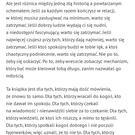
Ale jest różnica między jedną złą historią a powtarzanym
schematem. Jeśli za każdym razem kończysz w relacji,
w której musisz zasługiwać na minimum, warto się
zatrzymać. Jeśli dobrzy ludzie wydają ci się nudni,
a niedostępni fascynujący, warto się zatrzymać. Jeśli
najwięcej czujesz przy tych, którzy dają najmniej, warto się
zatrzymać. Jeśli ktoś spokojny budzi w tobie lęk, a ktoś
chaotyczny podniecenie, warto się zatrzymać. Nie po to,
żeby się oskarżyć. Po to, żeby wreszcie zobaczyć mechanizm,
który być może kierował tobą długo, zanim nazwałaś go
miłością.
Ta książka jest dla tych, którzy mają dość mówienia,
że znowu to samo. Dla tych, którzy wracali do kogoś, kto
nie dawał im spokoju. Dla tych, którzy czekali
na wiadomość i nienawidzili siebie za to czekanie. Dla tych,
którzy wiedzieli, że ktoś ich niszczy, a mimo to tęsknili.
Dla tych, którzy spotkali kogoś dobrego i nie poczuli
fajerwerków, więc uznali, że to nie to. Dla tych, którzy