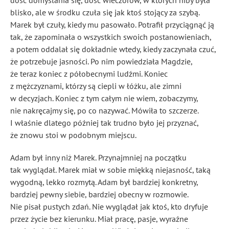
dość domyślania się, dość wieczorów, w których niby była
blisko, ale w środku czuła się jak ktoś stojący za szybą.
Marek był czuły, kiedy mu pasowało. Potrafił przyciągnąć ją
tak, że zapominała o wszystkich swoich postanowieniach,
a potem oddalał się dokładnie wtedy, kiedy zaczynała czuć,
że potrzebuje jasności. Po nim powiedziała Magdzie,
że teraz koniec z półobecnymi ludźmi. Koniec
z mężczyznami, którzy są ciepli w łóżku, ale zimni
w decyzjach. Koniec z tym całym nie wiem, zobaczymy,
nie nakręcajmy się, po co nazywać. Mówiła to szczerze.
I właśnie dlatego później tak trudno było jej przyznać,
że znowu stoi w podobnym miejscu.
Adam był inny niż Marek. Przynajmniej na początku
tak wyglądał. Marek miał w sobie miękką niejasność, taką
wygodną, lekko rozmytą. Adam był bardziej konkretny,
bardziej pewny siebie, bardziej obecny w rozmowie.
Nie pisał pustych zdań. Nie wyglądał jak ktoś, kto dryfuje
przez życie bez kierunku. Miał pracę, pasje, wyraźne