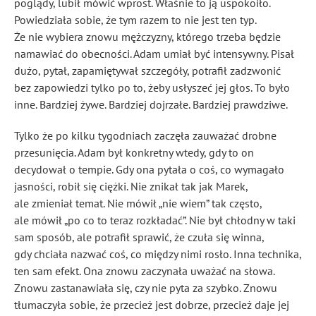
poglądy, lubił mówić wprost. Właśnie to ją uspokoiło.
Powiedziała sobie, że tym razem to nie jest ten typ.
Że nie wybiera znowu mężczyzny, którego trzeba będzie
namawiać do obecności. Adam umiał być intensywny. Pisał
dużo, pytał, zapamiętywał szczegóły, potrafił zadzwonić
bez zapowiedzi tylko po to, żeby usłyszeć jej głos. To było
inne. Bardziej żywe. Bardziej dojrzałe. Bardziej prawdziwe.
Tylko że po kilku tygodniach zaczęła zauważać drobne
przesunięcia. Adam był konkretny wtedy, gdy to on
decydował o tempie. Gdy ona pytała o coś, co wymagało
jasności, robił się ciężki. Nie znikał tak jak Marek,
ale zmieniał temat. Nie mówił „nie wiem” tak często,
ale mówił „po co to teraz rozkładać”. Nie był chłodny w taki
sam sposób, ale potrafił sprawić, że czuła się winna,
gdy chciała nazwać coś, co między nimi rosło. Inna technika,
ten sam efekt. Ona znowu zaczynała uważać na słowa.
Znowu zastanawiała się, czy nie pyta za szybko. Znowu
tłumaczyła sobie, że przecież jest dobrze, przecież daje jej