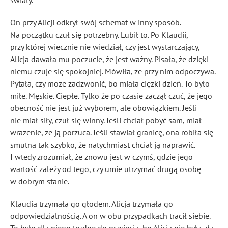
światy.
On przy Alicji odkrył swój schemat w inny sposób.
Na początku czuł się potrzebny. Lubił to. Po Klaudii,
przy której wiecznie nie wiedział, czy jest wystarczający,
Alicja dawała mu poczucie, że jest ważny. Pisała, że dzięki
niemu czuje się spokojniej. Mówiła, że przy nim odpoczywa.
Pytała, czy może zadzwonić, bo miała ciężki dzień. To było
miłe. Męskie. Ciepłe. Tylko że po czasie zaczął czuć, że jego
obecność nie jest już wyborem, ale obowiązkiem. Jeśli
nie miał siły, czuł się winny. Jeśli chciał pobyć sam, miał
wrażenie, że ją porzuca. Jeśli stawiał granicę, ona robiła się
smutna tak szybko, że natychmiast chciał ją naprawić.
I wtedy zrozumiał, że znowu jest w czymś, gdzie jego
wartość zależy od tego, czy umie utrzymać drugą osobę
w dobrym stanie.
Klaudia trzymała go głodem. Alicja trzymała go
odpowiedzialnością. A on w obu przypadkach tracił siebie.