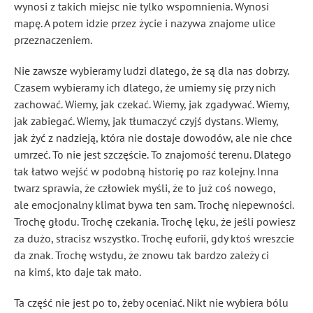
wynosi z takich miejsc nie tylko wspomnienia. Wynosi
mapę. A potem idzie przez życie i nazywa znajome ulice
przeznaczeniem.
Nie zawsze wybieramy ludzi dlatego, że są dla nas dobrzy.
Czasem wybieramy ich dlatego, że umiemy się przy nich
zachować. Wiemy, jak czekać. Wiemy, jak zgadywać. Wiemy,
jak zabiegać. Wiemy, jak tłumaczyć czyjś dystans. Wiemy,
jak żyć z nadzieją, która nie dostaje dowodów, ale nie chce
umrzeć. To nie jest szczęście. To znajomość terenu. Dlatego
tak łatwo wejść w podobną historię po raz kolejny. Inna
twarz sprawia, że człowiek myśli, że to już coś nowego,
ale emocjonalny klimat bywa ten sam. Trochę niepewności.
Trochę głodu. Trochę czekania. Trochę lęku, że jeśli powiesz
za dużo, stracisz wszystko. Trochę euforii, gdy ktoś wreszcie
da znak. Trochę wstydu, że znowu tak bardzo zależy ci
na kimś, kto daje tak mało.
Ta część nie jest po to, żeby oceniać. Nikt nie wybiera bólu