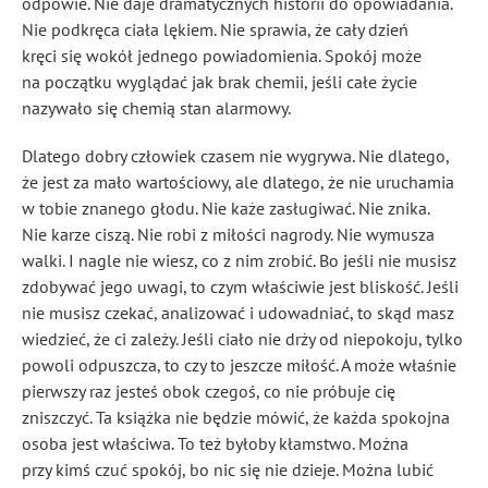
odpowie. Nie daje dramatycznych historii do opowiadania.
Nie podkręca ciała lękiem. Nie sprawia, że cały dzień
kręci się wokół jednego powiadomienia. Spokój może
na początku wyglądać jak brak chemii, jeśli całe życie
nazywało się chemią stan alarmowy.
Dlatego dobry człowiek czasem nie wygrywa. Nie dlatego,
że jest za mało wartościowy, ale dlatego, że nie uruchamia
w tobie znanego głodu. Nie każe zasługiwać. Nie znika.
Nie karze ciszą. Nie robi z miłości nagrody. Nie wymusza
walki. I nagle nie wiesz, co z nim zrobić. Bo jeśli nie musisz
zdobywać jego uwagi, to czym właściwie jest bliskość. Jeśli
nie musisz czekać, analizować i udowadniać, to skąd masz
wiedzieć, że ci zależy. Jeśli ciało nie drży od niepokoju, tylko
powoli odpuszcza, to czy to jeszcze miłość. A może właśnie
pierwszy raz jesteś obok czegoś, co nie próbuje cię
zniszczyć. Ta książka nie będzie mówić, że każda spokojna
osoba jest właściwa. To też byłoby kłamstwo. Można
przy kimś czuć spokój, bo nic się nie dzieje. Można lubić