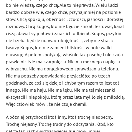
bo nie wiedzą, czego chcą. Ale to nieprawda. Wielu ludzi
bardzo dobrze wie, czego chce, przynajmniej na poziomie
słów. Chcą spokoju, obecności, czułości, jasności i dorosłej
rozmowy. Chcą kogoś, kto nie będzie znikał, testował, karał
ciszą, dawał sygnałów i zaraz ich odbierał. Kogoś, przy kim
nie trzeba będzie udawać obojętności, żeby nie stracić
twarzy. Kogoś, kto nie zamieni bliskości w pole walki
o uwagę. A potem spotykają właśnie taką osobę i nie czują
prawie nic. Nie ma szarpnięcia. Nie ma mocnego napięcia
w brzuchu. Nie ma gorączkowego sprawdzania telefonu.
Nie ma potrzeby opowiadania przyjaciółce po trzech
godzinach, że coś się dzieje i chyba tym razem to jest coś
innego. Nie ma haju. Nie ma lęku. Nie ma tej mieszanki
ekscytacji i niepokoju, którą przez lata myliło się z miłością.
Więc człowiek mówi, że nie czuje chemii.
A później przychodzi ktoś inny. Ktoś trochę nieobecny.
Trochę niejasny. Trochę trudny do odczytania. Ktoś, kto
patrzy tak, jakby widział więcej, ale mówi mniej,