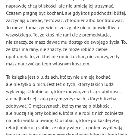
naprawdę chcą bliskości, ale nie umieją jej utrzymać.
Czasem pragną być kochani, ale gdy ktoś podchodzi bliżej,
zaczynają uciekać, testować, chłodnieć albo kontrolować.
To może tłumaczyć wiele rzeczy, ale nie usprawiedliwia
wszystkiego. To, że ktoś nie rani cię z premedytacją,
nie znaczy, że masz dawać mu dostęp do swojego życia. To,
że ktoś ma rany, nie znaczy, że może robić z ciebie
opatrunek. To, że ktoś nie umie kochać, nie znaczy, że ty
masz nauczyć go tego własnym kosztem.
Ta książka jest o ludziach, którzy nie umieją kochać,
ale nie tylko o nich. Jest też o tych, którzy takich ludzi
wybierają. O kobietach, które mówią, że chcą stabilności,
ale najbardziej czują przy mężczyznach, których trzeba
zdobywać. O mężczyznach, którzy marzą o bliskości,
ale nudzą się przy kobiecie, która nie robi z nich żołnierza
na polu walki o uwagę. O osobach, które po każdej złej
relacji obiecują sobie, że nigdy więcej, a potem wybierają
inną twarz tego samego emocjonalnego klimatu. Inne imię,