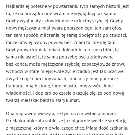
Najbardziej bolesne w powtarzaniu tych samych historii jest
to, że na początku one wcale nie wyglądają tak samo.
Gdyby wyglądały, człowiek może uciekłby szybciej. Gdyby
nowy mężczyzna miał twarz poprzedniego, ten sam głos,
ten sam sposób milczenia, tę samą obojętność po czułości,
może łatwiej byłoby powiedzieć: znam to, nie idę tam.
Gdyby nowa kobieta miała dokładnie ten sam chłód, tę
samą niejasność, tę samą potrzebę bycia zdobywaną
bez końca, może mężczyzna szybciej zobaczyłby, że znowu
wchodzi w stare miejsce. Ale życie rzadko jest tak uczciwe.
Zwykle daje nam inny zapach, inne oczy, inne poczucie
humoru, inną historię, inne miasto, inny zawód, inne
wiadomości. I dopiero po czasie okazuje się, że pod nową
twarzą mieszkał bardzo stary klimat.
Ona naprawdę wierzyła, że tym razem wybiera inaczej.
Po Marku obiecała sobie, że już nigdy nie wejdzie w relację
z mężczyzną, który nie wie, czego chce. Miała dość czekania,