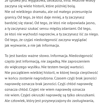
że sprawa jest wyjątkowa, delikatna, inna. Właśnie wtedy
zaczyna się wiele historii, które później bolą.
Nie od wielkiego dramatu, ale od małego przesunięcia
granicy. Od tego, że ktoś daje mniej, a ty zaczynasz
bardziej się starać. Od tego, że ktoś nie odpowiada jasno,
a ty zaczynasz szukać sensu między zdaniami. Od tego,
że ktoś nie wychodzi naprzeciw, a ty zaczynasz iść za niego.
Od tego, że czyjaś niedostępność zaczyna wyglądać
jak wyzwanie, a nie jak informacja.
To jest bardzo ważne słowo. Informacja. Niedostępność
często jest informacją, nie zagadką. Nie zaproszeniem
do większego wysiłku. Nie testem twojej wartości.
Nie początkiem wielkiej historii, w której twoja cierpliwość
w końcu zostanie nagrodzona. Czasem czyjś brak jasności
naprawdę oznacza brak jasności. Czyjś chłód naprawdę
oznacza chłód. Czyjeś nie wiem naprawdę oznacza
nie wiem. Czyjeś okruszki naprawdę są tylko okruszkami.
Ale człowiek, który jest przyzwyczajony do zasługiwania,