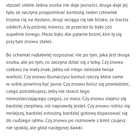
słyszeć siebie. Jedna osoba nie daje jasności, druga daje jej
tyle, że zaczyna przypominać kontrolę. Jeden człowiek
trzyma cię na dystans, drugi wciąga cię tak blisko, że tracisz
oddech. A ty później mówisz, że przecież to było coś
zupełnie innego. Może było. Ale pytanie brzmi, kim ty się
przy tym znowu stałeś.
Bo schemat najłatwiej rozpoznać nie po tym, jaka jest druga
osoba, ale po tym, co zaczyna dziać się z tobą. Czy znowu
czekasz na mały znak, jakby od niego zależała twoja
wartość. Czy znowu tłumaczysz komuś rzeczy, które same
w sobie powinny być jasne. Czy znowu boisz się powiedzieć,
czego potrzebujesz, żeby nie stracić tego
niewystarczającego czegoś, co masz. Czy znowu stajesz się
bardziej cierpliwa, niż naprawdę jesteś. Czy znowu robisz się
mniejszy, bardziej ostrożny, bardziej gotowy dopasować się
do cudzego rytmu. Czy znowu po rozmowie z kimś czujesz
nie spokój, ale głód następnej dawki.