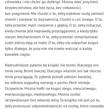
człowieka i nie chcieć go dotknąć. Można mieć przy kimś
bezpieczeństwo, ale bez życia, bez ciekawości,
bez pragnienia. Nie chodzi o to, żeby wybierać nudę zamiast
chemii i nazywać to dojrzałością. Chodzi o coś innego. O to,
żeby przestać mylić cierpienie z głębią. O to, żeby zobaczyć,
kiedy chemia jest naprawdę przyciąganiem, a kiedy tylko
starym mechanizmem. O to, żeby przestać romantyzować
ludzi, którzy dają za mało. O to, żeby nie odpychać kogoś
tylko dlatego, że przy nim nie trzeba walczyć o każdy
kawałek ciepła.
Najtrudniejsze pytanie tej książki nie brzmi, dlaczego oni
mnie ranią. Brzmi inaczej. Dlaczego właśnie oni tak mocno
mnie przyciągają. To pytanie potrafi zaboleć bardziej,
bo odbiera wygodną narrację o pechu. Pech istnieje.
Oczywiście. Można trafić na kogoś złego, nieuczciwego,
manipulującego, niedojrzałego. Można zostać
skrzywdzonym bez własnej winy. Ta książka nie jest po to,
żeby przerzucać odpowiedzialność na osobę, która cierpiała.