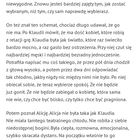
niewygodne. Znowu jesteś bardziej zajęty tym, jak zostać
wybranym, niż tym, czy sam naprawdę wybierasz.
On też znał ten schemat, chociaż długo udawał, że go
nie ma. Po Klaudii mówił, że ma dość kobiet, które robią
z relacji grę. Klaudia była jak światło, które raz świeciło
bardzo mocno, a raz gasło bez ostrzeżenia. Przy niej czuł się
najbardziej męski i najbardziej bezradny jednocześnie.
Potrafiła napisać mu coś takiego, że przez pół dnia chodził
z głową wysoko, a potem przez dwa dni odpowiadać
tak chłodno, jakby nigdy nic między nimi nie było. Po niej
obiecał sobie, że teraz wybierze spokój. Że nie będzie
już gonił. Że nie będzie zabiegał o kobietę, która sama
nie wie, czy chce być blisko, czy tylko chce być pragniona.
Potem poznał Alicję. Alicja nie była taka jak Klaudia.
Nie miała tamtego teatralnego chłodu. Nie robiła z siebie
niedostępnej bogini. Była ciepła, rozmowna, emocjonalna,
szybko skracała dystans. Na początku właśnie to go