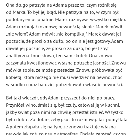
Ona długo patrzyła na Adama przez to, czym różnił się
od Marka. To był jej błąd. Nie patrzyła na to, w czym był
podobny emocjonalnie. Marek rozmywał wszystko miękko.
Adam rozbrajał rozmowę pewnością siebie. Marek mówił
„nie wiem”, Adam mówił „nie komplikuj”. Marek dawał jej
poczucie, że prosi o za dużo, bo on nie jest gotowy. Adam
dawał jej poczucie, że prosi o za dużo, bo jest zbyt
analityczna. Inne słowa, ten sam skutek. Ona znowu
zaczynała kwestionować własną potrzebę jasności. Znowu
mówiła sobie, że może przesadza. Znowu próbowała być
kobietą, która niczego nie musi wiedzieć na pewno, choć
w środku coraz bardziej potrzebowała właśnie pewności.
Był taki wieczór, gdy Adam przyszedł do niej po pracy.
Przyniósł wino, śmiał się, był czuły, całował ją w kuchni,
jakby świat poza nimi na chwilę przestał istnieć. Wszystko
było dobre. Za dobre, żeby psuć to rozmową. Tak pomyślała.
A potem złapała się na tym, że znowu traktuje własną
prawdę jak coś, co psuje atmosferę. Chciała zapytać, czy on