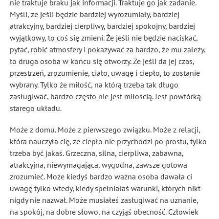
nie traktuje braku jak informacji. Traktuje go jak zadanie.
Myśli, że jeśli będzie bardziej wyrozumiały, bardziej
atrakcyjny, bardziej cierpliwy, bardziej spokojny, bardziej
wyjątkowy, to coś się zmieni. Że jeśli nie będzie naciskać,
pytać, robić atmosfery i pokazywać za bardzo, że mu zależy,
to druga osoba w końcu się otworzy. Że jeśli da jej czas,
przestrzeń, zrozumienie, ciało, uwagę i ciepło, to zostanie
wybrany. Tylko że miłość, na którą trzeba tak długo
zasługiwać, bardzo często nie jest miłością. Jest powtórką
starego układu.
Może z domu. Może z pierwszego związku. Może z relacji,
która nauczyła cię, że ciepło nie przychodzi po prostu, tylko
trzeba być jakaś. Grzeczna, silna, cierpliwa, zabawna,
atrakcyjna, niewymagająca, wygodna, zawsze gotowa
zrozumieć. Może kiedyś bardzo ważna osoba dawała ci
uwagę tylko wtedy, kiedy spełniałaś warunki, których nikt
nigdy nie nazwał. Może musiałeś zasługiwać na uznanie,
na spokój, na dobre słowo, na czyjąś obecność. Człowiek