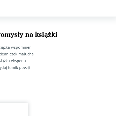
omysły na książki
siążka wspomnień
zienniczek malucha
siążka eksperta
ydaj tomik poezji