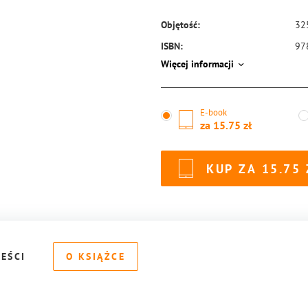
Objętość:
32
ISBN:
97
Więcej informacji
E-book
za
15.75
KUP ZA
15.75
REŚCI
O KSIĄŻCE