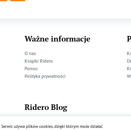
Ważne informacje
P
O nas
K
Książki Ridero
D
Pomoc
K
Polityka prywatności
W
Ridero Blog
Dzieci też mogą pisać!
Serwis używa plików cookies, dzięki którym może działać
Więcej