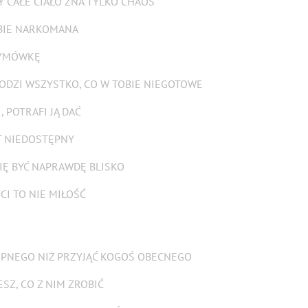
Y CAŁE CIAŁO ZNA TYLKO CHAOS
EBIE NARKOMANA
WYMÓWKĘ
DZI WSZYSTKO, CO W TOBIE NIEGOTOWE
, POTRAFI JĄ DAĆ
ST NIEDOSTĘPNY
SIĘ BYĆ NAPRAWDĘ BLISKO
I TO NIE MIŁOŚĆ
ĘPNEGO NIŻ PRZYJĄĆ KOGOŚ OBECNEGO
ESZ, CO Z NIM ZROBIĆ