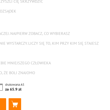
RZYSZLI CIĘ SKRZYWDZIĆ
ROZSĄDEK
ACZEJ. NAJPIERW ZOBACZ, CO WYBIERASZ
IE WYSTARCZY. LICZY SIĘ TO, KIM PRZY KIM SIĘ STAJESZ
IEBIE MNIEJSZEGO CZŁOWIEKA
O, ŻE BOLI ZNAJOMO
drukowana
A5
za
65.9