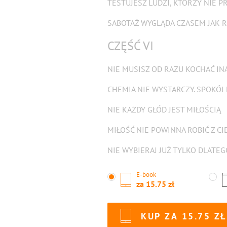
TESTUJESZ LUDZI, KTÓRZY NIE P
SABOTAŻ WYGLĄDA CZASEM JAK 
CZĘŚĆ VI
NIE MUSISZ OD RAZU KOCHAĆ IN
CHEMIA NIE WYSTARCZY. SPOKÓJ N
NIE KAŻDY GŁÓD JEST MIŁOŚCIĄ
MIŁOŚĆ NIE POWINNA ROBIĆ Z C
NIE WYBIERAJ JUŻ TYLKO DLATEG
E-book
za
15.75
KUP ZA
15.75