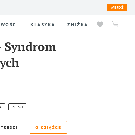
WEJDŹ
WOŚCI
KLASYKA
ZNIŻKA
-
Syndrom
ych
A
POLSKI
 TREŚCI
O KSIĄŻCE