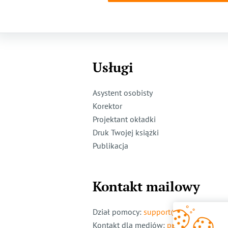
Usługi
Asystent osobisty
Korektor
Projektant okładki
Druk Twojej książki
Publikacja
Kontakt mailowy
Dział pomocy
:
support@ridero.pl
Kontakt dla mediów
:
pr@ridero.pl