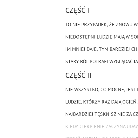
CZĘŚĆ I
TO NIE PRZYPADEK, ŻE ZNOWU 
NIEDOSTĘPNI LUDZIE MAJĄ W SOB
IM MNIEJ DAJE, TYM BARDZIEJ C
STARY BÓL POTRAFI WYGLĄDAĆ J
CZĘŚĆ II
NIE WSZYSTKO, CO MOCNE, JEST 
LUDZIE, KTÓRZY RAZ DAJĄ OGIEŃ
NAJBARDZIEJ TĘSKNISZ NIE ZA 
KIEDY CIERPIENIE ZACZYNA UD