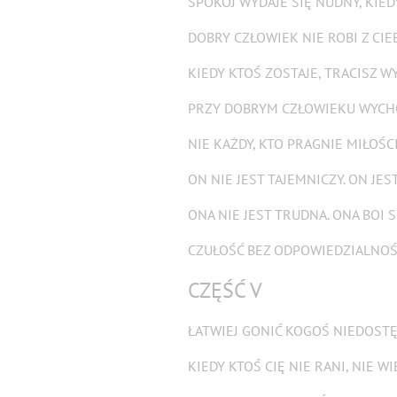
SPOKÓJ WYDAJE SIĘ NUDNY, KIED
DOBRY CZŁOWIEK NIE ROBI Z CI
KIEDY KTOŚ ZOSTAJE, TRACISZ 
PRZY DOBRYM CZŁOWIEKU WYCHO
NIE KAŻDY, KTO PRAGNIE MIŁOŚCI
ON NIE JEST TAJEMNICZY. ON JE
ONA NIE JEST TRUDNA. ONA BOI 
CZUŁOŚĆ BEZ ODPOWIEDZIALNOŚC
CZĘŚĆ V
ŁATWIEJ GONIĆ KOGOŚ NIEDOST
KIEDY KTOŚ CIĘ NIE RANI, NIE WI