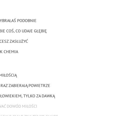
WYBRAŁAŚ PODOBNIE
IE COŚ, CO UDAJE GŁĘBIĘ
HCESZ ZASŁUŻYĆ
AK CHEMIA
MIŁOŚCIĄ
, RAZ ZABIERAJĄ POWIETRZE
CZŁOWIEKIEM, TYLKO ZA DAWKĄ
AWAĆ DOWÓD MIŁOŚCI