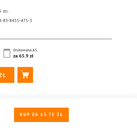
5
str.
8-83-8455-475-3
drukowana
A5
za
65.9
KUP ZA
15.75