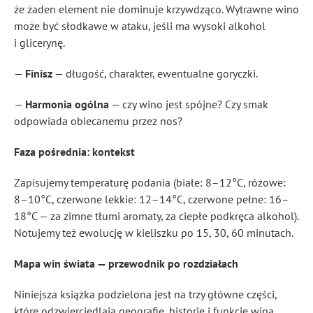
że żaden element nie dominuje krzywdząco. Wytrawne wino
może być słodkawe w ataku, jeśli ma wysoki alkohol
i glicerynę.
—
Finisz
— długość, charakter, ewentualne goryczki.
—
Harmonia ogólna
— czy wino jest spójne? Czy smak
odpowiada obiecanemu przez nos?
Faza pośrednia: kontekst
Zapisujemy temperaturę podania (białe: 8–12°C, różowe:
8–10°C, czerwone lekkie: 12–14°C, czerwone pełne: 16–
18°C — za zimne tłumi aromaty, za ciepłe podkręca alkohol).
Notujemy też ewolucję w kieliszku po 15, 30, 60 minutach.
Mapa win świata — przewodnik po rozdziałach
Niniejsza książka podzielona jest na trzy główne części,
które odzwierciedlają geografię, historię i funkcję wina.