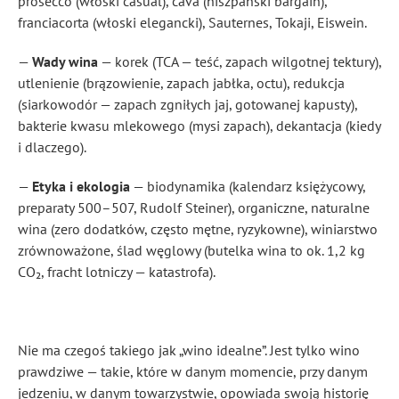
prosecco (włoski casual), cava (hiszpański bargain),
franciacorta (włoski elegancki), Sauternes, Tokaji, Eiswein.
—
Wady wina
— korek (TCA — teść, zapach wilgotnej tektury),
utlenienie (brązowienie, zapach jabłka, octu), redukcja
(siarkowodór — zapach zgniłych jaj, gotowanej kapusty),
bakterie kwasu mlekowego (mysi zapach), dekantacja (kiedy
i dlaczego).
—
Etyka i ekologia
— biodynamika (kalendarz księżycowy,
preparaty 500–507, Rudolf Steiner), organiczne, naturalne
wina (zero dodatków, często mętne, ryzykowne), winiarstwo
zrównoważone, ślad węglowy (butelka wina to ok. 1,2 kg
CO₂, fracht lotniczy — katastrofa).
Nie ma czegoś takiego jak „wino idealne”. Jest tylko wino
prawdziwe — takie, które w danym momencie, przy danym
jedzeniu, w danym towarzystwie, opowiada swoją historię