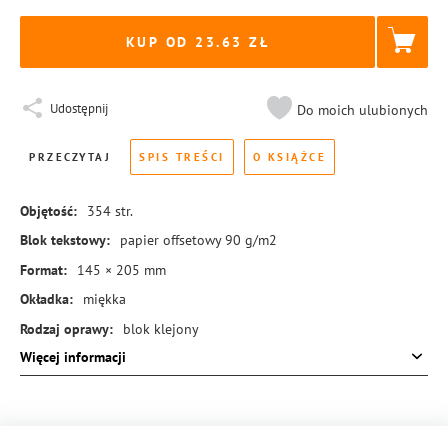
KUP OD 23.63
Udostępnij
Do moich ulubionych
PRZECZYTAJ
SPIS TREŚCI
O KSIĄŻCE
Objętość:
354
str.
Blok tekstowy:
papier offsetowy 90 g/m2
Format:
145 × 205 mm
Okładka:
miękka
Rodzaj oprawy:
blok klejony
Więcej informacji
ISBN:
978-83-8455-152-3