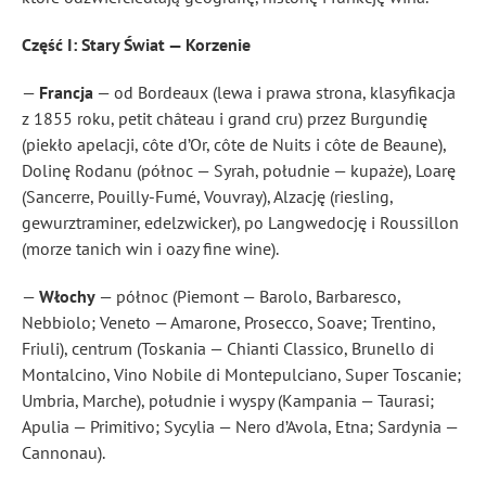
Część I: Stary Świat — Korzenie
—
Francja
— od Bordeaux (lewa i prawa strona, klasyfikacja
z 1855 roku, petit château i grand cru) przez Burgundię
(piekło apelacji, côte d’Or, côte de Nuits i côte de Beaune),
Dolinę Rodanu (północ — Syrah, południe — kupaże), Loarę
(Sancerre, Pouilly-Fumé, Vouvray), Alzację (riesling,
gewurztraminer, edelzwicker), po Langwedocję i Roussillon
(morze tanich win i oazy fine wine).
—
Włochy
— północ (Piemont — Barolo, Barbaresco,
Nebbiolo; Veneto — Amarone, Prosecco, Soave; Trentino,
Friuli), centrum (Toskania — Chianti Classico, Brunello di
Montalcino, Vino Nobile di Montepulciano, Super Toscanie;
Umbria, Marche), południe i wyspy (Kampania — Taurasi;
Apulia — Primitivo; Sycylia — Nero d’Avola, Etna; Sardynia —
Cannonau).