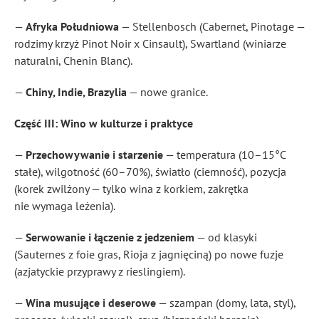
—
Afryka Południowa
— Stellenbosch (Cabernet, Pinotage —
rodzimy krzyż Pinot Noir x Cinsault), Swartland (winiarze
naturalni, Chenin Blanc).
—
Chiny, Indie, Brazylia
— nowe granice.
Część III: Wino w kulturze i praktyce
—
Przechowywanie i starzenie
— temperatura (10–15°C
stałe), wilgotność (60–70%), światło (ciemność), pozycja
(korek zwilżony — tylko wina z korkiem, zakrętka
nie wymaga leżenia).
—
Serwowanie i łączenie z jedzeniem
— od klasyki
(Sauternes z foie gras, Rioja z jagnięciną) po nowe fuzje
(azjatyckie przyprawy z rieslingiem).
—
Wina musujące i deserowe
— szampan (domy, lata, styl),