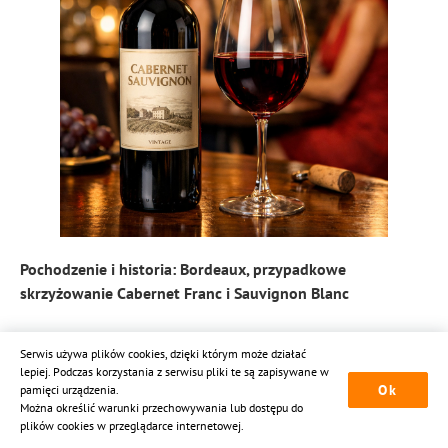
Pochodzenie i historia: Bordeaux, przypadkowe
skrzyżowanie Cabernet Franc i Sauvignon Blanc
Paradoks Cabernet Sauvignon polega na tym, że jego
Serwis używa plików cookies, dzięki którym może działać
pozycja wydaje się tak naturalna, jakby istniał od zawsze.
lepiej. Podczas korzystania z serwisu pliki te są zapisywane w
Tymczasem jest jednym z najmłodszych wielkich
Ok
pamięci urządzenia.
szczepów — jego narodziny to nie mitologia grecka, lecz
Można określić warunki przechowywania lub dostępu do
plików cookies w przeglądarce internetowej.
przypadek z laboratorium natury. Dopiero pod koniec XX