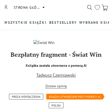
STRONA GŁÓWNA
WSZYSTKIE KSIĄŻKI
BESTSELLERY
WYBRANE KSIĄ
Bezpłatny fragment
-
Świat Win
Ksiiążka została utworzona z pomocą AI
Tadeusz Czerniawski
Zostaw opinię
PROZA WSPÓŁCZESNA
KSIĄŻKI UTWORZONE PRZY POMOCY AI
POLSKI