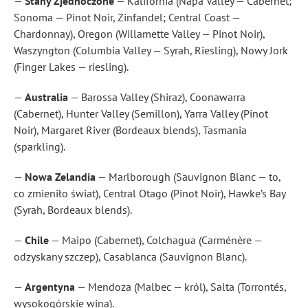
—
Stany Zjednoczone
— Kalifornia (Napa Valley — Cabernet;
Sonoma — Pinot Noir, Zinfandel; Central Coast —
Chardonnay), Oregon (Willamette Valley — Pinot Noir),
Waszyngton (Columbia Valley — Syrah, Riesling), Nowy Jork
(Finger Lakes — riesling).
—
Australia
— Barossa Valley (Shiraz), Coonawarra
(Cabernet), Hunter Valley (Semillon), Yarra Valley (Pinot
Noir), Margaret River (Bordeaux blends), Tasmania
(sparkling).
—
Nowa Zelandia
— Marlborough (Sauvignon Blanc — to,
co zmieniło świat), Central Otago (Pinot Noir), Hawke’s Bay
(Syrah, Bordeaux blends).
—
Chile
— Maipo (Cabernet), Colchagua (Carménère —
odzyskany szczep), Casablanca (Sauvignon Blanc).
—
Argentyna
— Mendoza (Malbec — król), Salta (Torrontés,
wysokogórskie wina).