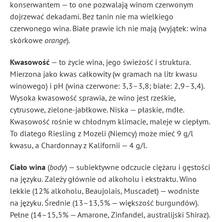
konserwantem — to one pozwalają winom czerwonym
dojrzewać dekadami. Bez tanin nie ma wielkiego
czerwonego wina. Białe prawie ich nie mają (wyjątek: wina
skórkowe
orange
).
Kwasowość
— to życie wina, jego świeżość i struktura.
Mierzona jako kwas całkowity (w gramach na litr kwasu
winowego) i pH (wina czerwone: 3,3–3,8; białe: 2,9–3,4).
Wysoka kwasowość sprawia, że wino jest rześkie,
cytrusowe, zielone-jabłkowe. Niska — płaskie, mdłe.
Kwasowość rośnie w chłodnym klimacie, maleje w ciepłym.
To dlatego Riesling z Mozeli (Niemcy) może mieć 9 g/l
kwasu, a Chardonnay z Kalifornii — 4 g/l.
Ciało wina
(
body
) — subiektywne odczucie ciężaru i gęstości
na języku. Zależy głównie od alkoholu i ekstraktu. Wino
lekkie (12% alkoholu, Beaujolais, Muscadet) — wodniste
na języku. Średnie (13–13,5% — większość burgundów).
Pełne (14–15,5% — Amarone, Zinfandel, australijski Shiraz).