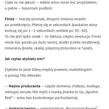
Ciało to nie jakość — lekkie wino może być arcydziełem,
a pełne — topornym pudłem.
Finisz
— inaczej posmak, długość trwania wrażeń
po przełknięciu. Mierzy się w sekundach (kaukalne wina
kończą się po 1–2 sekundach, wielkie po 30–60).
To nie jest tylko smak — to faktura, ciepło, ewolucja. Finisz
może być gorzki (za dużo tanin), słodki (cukier resztkowy),
mineralny (kreda, skała), pieprzny (rotundon w Syrah).
Jak czytać etykiety win?
Etykieta to pole bitwy między prawem, marketingiem
a poezją. Oto dekoder.
—
Nazwa producenta
— często domena, château, bodega,
weingut, tenuta. Nie mylić z marką (marka to np. „Apothic
Red” — wino bez konkretnego pochodzenia).
—
Apelacja/region
— najważniejsze. „Bourgogne Rouge”