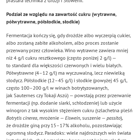
prastara technika z Gruzji i Słowenii.
Podział ze względu na zawartość cukru (wytrawne,
półwytrawne, półsłodkie, słodkie)
Fermentacja kończy się, gdy drożdże albo wyczerpią cukier,
albo zostaną zabite alkoholem, albo proces zostanie
przerwany przez człowieka. Wino wytrawne zawiera mniej
niż 4 g/l cukru resztkowego (często poniżej 2 g/l) —
to standard dla większości czerwonych i wielu białych.
Półwytrawne (4–12 g/l) ma wyczuwalną, lecz niewielką
słodycz. Półsłodkie (12–45 g/l) i słodkie (powyżej 45 g/l,
często 100–200 g/l w winach botrytyzowanych,
jak Sauternes czy Tokaji Aszú) — powstają przez przerwanie
fermentacji (np. dodanie siarki, schłodzenie) lub użycie
winogron z tak wysokim stężeniem cukru (szlachetna pleśń
Botrytis cinerea
, mrożenie —
Eiswein
, suszenie —
passito
),
że drożdże giną przy 15–17% alkoholu, pozostawiając
ogromną słodycz. Paradoks: wiele najdroższych win świata