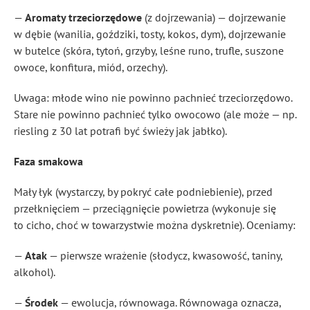
—
Aromaty trzeciorzędowe
(z dojrzewania) — dojrzewanie
w dębie (wanilia, goździki, tosty, kokos, dym), dojrzewanie
w butelce (skóra, tytoń, grzyby, leśne runo, trufle, suszone
owoce, konfitura, miód, orzechy).
Uwaga: młode wino nie powinno pachnieć trzeciorzędowo.
Stare nie powinno pachnieć tylko owocowo (ale może — np.
riesling z 30 lat potrafi być świeży jak jabłko).
Faza smakowa
Mały łyk (wystarczy, by pokryć całe podniebienie), przed
przełknięciem — przeciągnięcie powietrza (wykonuje się
to cicho, choć w towarzystwie można dyskretnie). Oceniamy:
—
Atak
— pierwsze wrażenie (słodycz, kwasowość, taniny,
alkohol).
—
Środek
— ewolucja, równowaga. Równowaga oznacza,