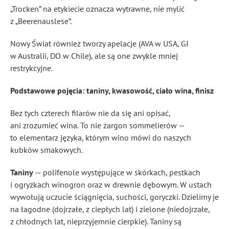
„Trocken” na etykiecie oznacza wytrawne, nie mylić
z „Beerenauslese”.
Nowy Świat również tworzy apelacje (AVA w USA, GI
w Australii, DO w Chile), ale są one zwykle mniej
restrykcyjne.
Podstawowe pojęcia: taniny, kwasowość, ciało wina, finisz
Bez tych czterech filarów nie da się ani opisać,
ani zrozumieć wina. To nie żargon sommelierów —
to elementarz języka, którym wino mówi do naszych
kubków smakowych.
Taniny
— polifenole występujące w skórkach, pestkach
i ogryzkach winogron oraz w drewnie dębowym. W ustach
wywołują uczucie ściągnięcia, suchości, goryczki. Dzielimy je
na łagodne (dojrzałe, z ciepłych lat) i zielone (niedojrzałe,
z chłodnych lat, nieprzyjemnie cierpkie). Taniny są