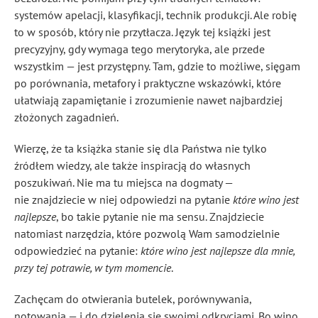
systemów apelacji, klasyfikacji, technik produkcji. Ale robię
to w sposób, który nie przytłacza. Język tej książki jest
precyzyjny, gdy wymaga tego merytoryka, ale przede
wszystkim — jest przystępny. Tam, gdzie to możliwe, sięgam
po porównania, metafory i praktyczne wskazówki, które
ułatwiają zapamiętanie i zrozumienie nawet najbardziej
złożonych zagadnień.
Wierzę, że ta książka stanie się dla Państwa nie tylko
źródłem wiedzy, ale także inspiracją do własnych
poszukiwań. Nie ma tu miejsca na dogmaty —
nie znajdziecie w niej odpowiedzi na pytanie
które wino jest
najlepsze
, bo takie pytanie nie ma sensu. Znajdziecie
natomiast narzędzia, które pozwolą Wam samodzielnie
odpowiedzieć na pytanie:
które wino jest najlepsze dla mnie,
przy tej potrawie, w tym momencie
.
Zachęcam do otwierania butelek, porównywania,
notowania — i do dzielenia się swoimi odkryciami. Bo wino,