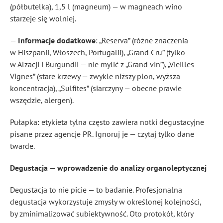
(półbutelka), 1,5 l (magneum) — w magneach wino
starzeje się wolniej.
—
Informacje dodatkowe
: „Reserva” (różne znaczenia
w Hiszpanii, Włoszech, Portugalii), „Grand Cru” (tylko
w Alzacji i Burgundii — nie mylić z „Grand vin”), „Vieilles
Vignes” (stare krzewy — zwykle niższy plon, wyższa
koncentracja), „Sulfites” (siarczyny — obecne prawie
wszędzie, alergen).
Pułapka: etykieta tylna często zawiera notki degustacyjne
pisane przez agencje PR. Ignoruj je — czytaj tylko dane
twarde.
Degustacja — wprowadzenie do analizy organoleptycznej
Degustacja to nie picie — to badanie. Profesjonalna
degustacja wykorzystuje zmysły w określonej kolejności,
by zminimalizować subiektywność. Oto protokół, który