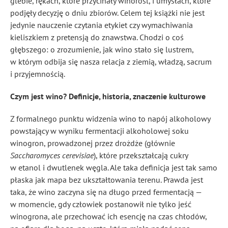
glebie, rękach, które przycinały winorośl, i umysłach, które
podjęły decyzję o dniu zbiorów. Celem tej książki nie jest
jedynie nauczenie czytania etykiet czy wymachiwania
kieliszkiem z pretensją do znawstwa. Chodzi o coś
głębszego: o zrozumienie, jak wino stało się lustrem,
w którym odbija się nasza relacja z ziemią, władzą, sacrum
i przyjemnością.
Czym jest wino? Definicje, historia, znaczenie kulturowe
Z formalnego punktu widzenia wino to napój alkoholowy
powstający w wyniku fermentacji alkoholowej soku
winogron, prowadzonej przez drożdże (głównie
Saccharomyces cerevisiae
), które przekształcają cukry
w etanol i dwutlenek węgla. Ale taka definicja jest tak samo
płaska jak mapa bez ukształtowania terenu. Prawda jest
taka, że wino zaczyna się na długo przed fermentacją —
w momencie, gdy człowiek postanowił nie tylko jeść
winogrona, ale przechować ich esencję na czas chłodów,