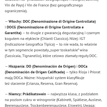
Vin de Pays) i Vin de France (bez geograficznego
ograniczenia).
—
Włochy: DOC (Denominazione di Origine Controllata)
i
DOCG (Denominazione di Origine Controllata e
Garantita)
— to drugie z gwarancją degustacyjną i czarnym
kogutem na etykiecie (Chianti Classico). Niżej: IGT
(Indicazione Geografica Tipica) — to nie wada, to właśnie
w tym segmencie powstały „super toskańskie” wina
(Sassicaia, Tignanello), które celowo złamały reguły DOC.
—
Hiszpania: DO (Denominación de Origen)
i
DOCa
(Denominación de Origen Calificada)
— tylko Rioja i Priorat
mają DOCa. Ważne: hiszpański system klasyfikuje
też starzenie (Crianza, Reserva, Gran Reserva).
—
Niemcy: Prädikatswein
— najwyższa klasa, z podziałem
na poziom cukru w winogronie (Kabinett, Spätlese, Auslese,
Beerenauslese, Trockenbeerenauslese, Eiswein). Uwaga: