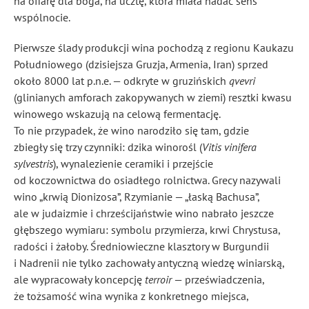
na ofiarę dla boga, na ucztę, która miała nadać sens
wspólnocie.
Pierwsze ślady produkcji wina pochodzą z regionu Kaukazu
Południowego (dzisiejsza Gruzja, Armenia, Iran) sprzed
około 8000 lat p.n.e. — odkryte w gruzińskich
qvevri
(glinianych amforach zakopywanych w ziemi) resztki kwasu
winowego wskazują na celową fermentację.
To nie przypadek, że wino narodziło się tam, gdzie
zbiegły się trzy czynniki: dzika winorośl (
Vitis vinifera
sylvestris
), wynalezienie ceramiki i przejście
od koczownictwa do osiadłego rolnictwa. Grecy nazywali
wino „krwią Dionizosa”, Rzymianie — „łaską Bachusa”,
ale w judaizmie i chrześcijaństwie wino nabrało jeszcze
głębszego wymiaru: symbolu przymierza, krwi Chrystusa,
radości i żałoby. Średniowieczne klasztory w Burgundii
i Nadrenii nie tylko zachowały antyczną wiedzę winiarską,
ale wypracowały koncepcję
terroir
— przeświadczenia,
że tożsamość wina wynika z konkretnego miejsca,