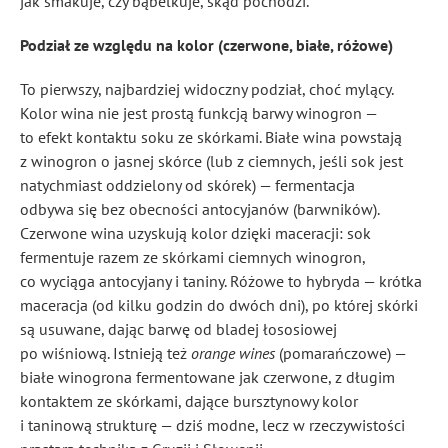
jak smakuje, czy bąbelkuje, skąd pochodzi.
Podział ze względu na kolor (czerwone, białe, różowe)
To pierwszy, najbardziej widoczny podział, choć mylący.
Kolor wina nie jest prostą funkcją barwy winogron —
to efekt kontaktu soku ze skórkami. Białe wina powstają
z winogron o jasnej skórce (lub z ciemnych, jeśli sok jest
natychmiast oddzielony od skórek) — fermentacja
odbywa się bez obecności antocyjanów (barwników).
Czerwone wina uzyskują kolor dzięki maceracji: sok
fermentuje razem ze skórkami ciemnych winogron,
co wyciąga antocyjany i taniny. Różowe to hybryda — krótka
maceracja (od kilku godzin do dwóch dni), po której skórki
są usuwane, dając barwę od bladej łososiowej
po wiśniową. Istnieją też
orange wines
(pomarańczowe) —
białe winogrona fermentowane jak czerwone, z długim
kontaktem ze skórkami, dające bursztynowy kolor
i taninową strukturę — dziś modne, lecz w rzeczywistości