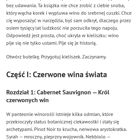
bez udawania. Ta książka nie chce zrobić z ciebie snoba,
który wącha korek i wypluwa wino do srebrnej cuszki. Chce
cię wyposażyć w narzędzia, byś sam odkrył, dlaczego przez
osiem tysięcy lat ludzkość nie porzuciła tego napoju.
Odpowiedź jest prosta, choć ukryta w kieliszku: wino
pije się nie tylko ustami. Pije się je historią.
Otwórz butelkę. Przygotuj kieliszek. Zaczynamy.
Część I: Czerwone wina świata
Rozdział 1: Cabernet Sauvignon — Król
czerwonych win
W panteonie winorośli istnieje kilka odmian, które
przekroczyły status botanicznej ciekawostki i stały się
archetypami. Pinot Noir to krucha, nerwowa arystokratka.
Syrah — mroczny, pieprzny wojownik. Nebbiolo —