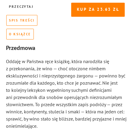
PRZECZYTAJ
KUP ZA
23.63
SPIS TREŚCI
O KSIĄŻCE
Przedmowa
Oddaję w Państwa ręce książkę, która narodziła się
z przekonania, że wino — choć otoczone nimbem
ekskluzywności i nieprzystępnego żargonu — powinno być
zrozumiałe dla każdego, kto chce je poznawać. Nie jest
to kolejny leksykon wypełniony suchymi definicjami
ani przewodnik dla snobów operujących niezrozumiałym
słownictwem. To przede wszystkim zapis podróży — przez
winnice, kontynenty, stulecia i smaki — która ma jeden cel:
sprawić, by wino stało się bliższe, bardziej przyjazne i mniej
onieśmielające.