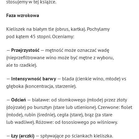
stosujemy w tej książce.
Faza wzrokowa
Kieliszek na białym tle (obrus, kartka). Pochylamy
pod kątem 45 stopni. Oceniamy:
—
Przejrzystość
— mętność może oznaczać wadę
(nieprzefiltrowane wino może być mętne z wyboru,
ale to rzadkie).
—
Intensywność barwy
— blada (cienkie wino, młode) vs
głęboka (koncentracja, starzenie).
—
Odcień
— białawe: od słomkowego (młode) przez złoty
(dojrzałe) po bursztyn (stare lub utlenione). Czerwone: fiolet
(młode), rubin (średnie), cegła (stare), brąz (za stare
lub wadliwe). Różowe: od łososiowego po wiśniowy.
—
Łzy (arczki)
— spływające po ściankach kieliszka.