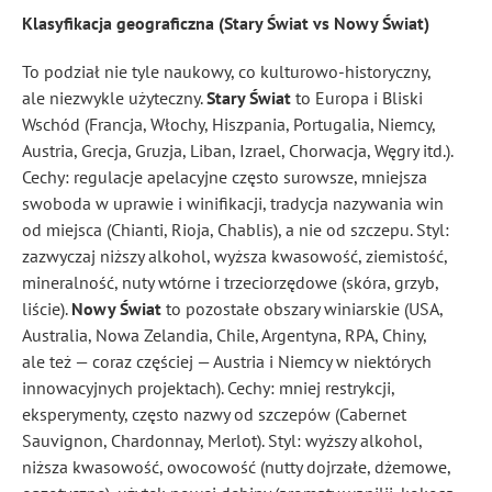
Klasyfikacja geograficzna (Stary Świat vs Nowy Świat)
To podział nie tyle naukowy, co kulturowo-historyczny,
ale niezwykle użyteczny.
Stary Świat
to Europa i Bliski
Wschód (Francja, Włochy, Hiszpania, Portugalia, Niemcy,
Austria, Grecja, Gruzja, Liban, Izrael, Chorwacja, Węgry itd.).
Cechy: regulacje apelacyjne często surowsze, mniejsza
swoboda w uprawie i winiﬁkacji, tradycja nazywania win
od miejsca (Chianti, Rioja, Chablis), a nie od szczepu. Styl:
zazwyczaj niższy alkohol, wyższa kwasowość, ziemistość,
mineralność, nuty wtórne i trzeciorzędowe (skóra, grzyb,
liście).
Nowy Świat
to pozostałe obszary winiarskie (USA,
Australia, Nowa Zelandia, Chile, Argentyna, RPA, Chiny,
ale też — coraz częściej — Austria i Niemcy w niektórych
innowacyjnych projektach). Cechy: mniej restrykcji,
eksperymenty, często nazwy od szczepów (Cabernet
Sauvignon, Chardonnay, Merlot). Styl: wyższy alkohol,
niższa kwasowość, owocowość (nutty dojrzałe, dżemowe,