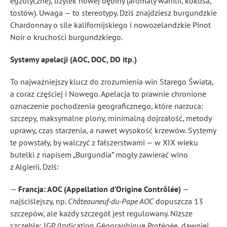
egzotyczne), użytek nowej dębiny (aromaty wanilii, kokosa,
tostów). Uwaga — to stereotypy. Dziś znajdziesz burgundzkie
Chardonnay o sile kalifornijskiego i nowozelandzkie Pinot
Noir o kruchości burgundzkiego.
Systemy apelacji (AOC, DOC, DO itp.)
To najważniejszy klucz do zrozumienia win Starego Świata,
a coraz częściej i Nowego. Apelacja to prawnie chronione
oznaczenie pochodzenia geograficznego, które narzuca:
szczepy, maksymalne plony, minimalną dojrzałość, metody
uprawy, czas starzenia, a nawet wysokość krzewów. Systemy
te powstały, by walczyć z fałszerstwami — w XIX wieku
butelki z napisem „Burgundia” mogły zawierać wino
z Algierii. Dziś:
—
Francja: AOC (Appellation d’Origine Contrôlée)
—
najściślejszy, np.
Châteauneuf-du-Pape AOC
dopuszcza 13
szczepów, ale każdy szczegół jest regulowany. Niższe
szczeble: IGP (Indication Géographique Protégée, dawniej