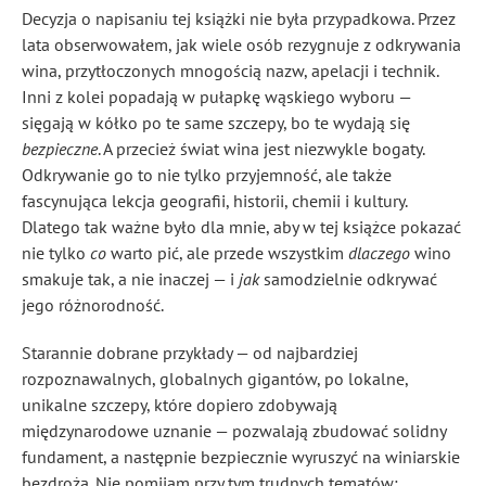
Decyzja o napisaniu tej książki nie była przypadkowa. Przez
lata obserwowałem, jak wiele osób rezygnuje z odkrywania
wina, przytłoczonych mnogością nazw, apelacji i technik.
Inni z kolei popadają w pułapkę wąskiego wyboru —
sięgają w kółko po te same szczepy, bo te wydają się
bezpieczne
. A przecież świat wina jest niezwykle bogaty.
Odkrywanie go to nie tylko przyjemność, ale także
fascynująca lekcja geografii, historii, chemii i kultury.
Dlatego tak ważne było dla mnie, aby w tej książce pokazać
nie tylko
co
warto pić, ale przede wszystkim
dlaczego
wino
smakuje tak, a nie inaczej — i
jak
samodzielnie odkrywać
jego różnorodność.
Starannie dobrane przykłady — od najbardziej
rozpoznawalnych, globalnych gigantów, po lokalne,
unikalne szczepy, które dopiero zdobywają
międzynarodowe uznanie — pozwalają zbudować solidny
fundament, a następnie bezpiecznie wyruszyć na winiarskie
bezdroża. Nie pomijam przy tym trudnych tematów: