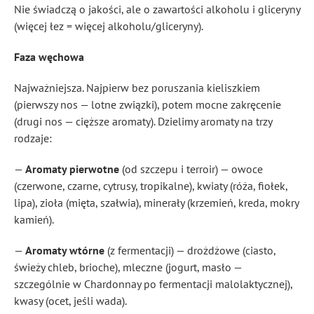
Nie świadczą o jakości, ale o zawartości alkoholu i gliceryny
(więcej łez = więcej alkoholu/gliceryny).
Faza węchowa
Najważniejsza. Najpierw bez poruszania kieliszkiem
(pierwszy nos — lotne związki), potem mocne zakręcenie
(drugi nos — cięższe aromaty). Dzielimy aromaty na trzy
rodzaje:
—
Aromaty pierwotne
(od szczepu i terroir) — owoce
(czerwone, czarne, cytrusy, tropikalne), kwiaty (róża, fiołek,
lipa), zioła (mięta, szałwia), minerały (krzemień, kreda, mokry
kamień).
—
Aromaty wtórne
(z fermentacji) — drożdżowe (ciasto,
świeży chleb, brioche), mleczne (jogurt, masło —
szczególnie w Chardonnay po fermentacji malolaktycznej),
kwasy (ocet, jeśli wada).