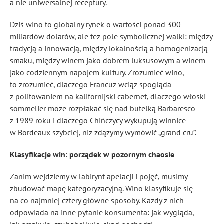
a nie uniwersalnej receptury.
Dziś wino to globalny rynek o wartości ponad 300
miliardów dolarów, ale też pole symbolicznej walki: między
tradycją a innowacją, między lokalnością a homogenizacją
smaku, między winem jako dobrem luksusowym a winem
jako codziennym napojem kultury. Zrozumieć wino,
to zrozumieć, dlaczego Francuz wciąż spogląda
z politowaniem na kalifornijski cabernet, dlaczego włoski
sommelier może rozpłakać się nad butelką Barbaresco
z 1989 roku i dlaczego Chińczycy wykupują winnice
w Bordeaux szybciej, niż zdążymy wymówić „grand cru”.
Klasyfikacje win: porządek w pozornym chaosie
Zanim wejdziemy w labirynt apelacji i pojęć, musimy
zbudować mapę kategoryzacyjną. Wino klasyfikuje się
na co najmniej cztery główne sposoby. Każdy z nich
odpowiada na inne pytanie konsumenta: jak wygląda,