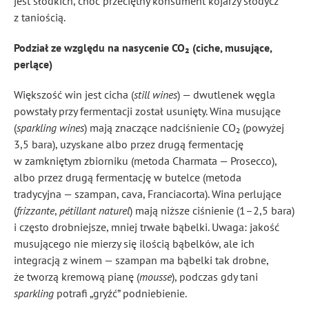
jest słodkich, choć przeciętny konsument kojarzy słodycz
z taniością.
Podział ze względu na nasycenie CO₂ (ciche, musujące,
perlące)
Większość win jest cicha (
still wines
) — dwutlenek węgla
powstały przy fermentacji został usunięty. Wina musujące
(
sparkling wines
) mają znaczące nadciśnienie CO₂ (powyżej
3,5 bara), uzyskane albo przez drugą fermentację
w zamkniętym zbiorniku (metoda Charmata — Prosecco),
albo przez drugą fermentację w butelce (metoda
tradycyjna — szampan, cava, Franciacorta). Wina perlujące
(
frizzante
,
pétillant naturel
) mają niższe ciśnienie (1–2,5 bara)
i często drobniejsze, mniej trwałe bąbelki. Uwaga: jakość
musującego nie mierzy się ilością bąbelków, ale ich
integracją z winem — szampan ma bąbelki tak drobne,
że tworzą kremową pianę (
mousse
), podczas gdy tani
sparkling
potrafi „gryźć” podniebienie.