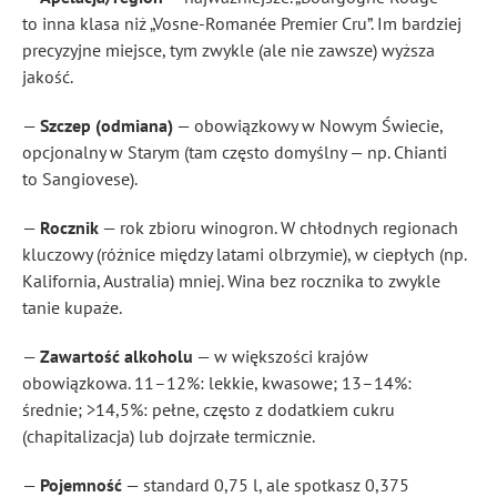
to inna klasa niż „Vosne-Romanée Premier Cru”. Im bardziej
precyzyjne miejsce, tym zwykle (ale nie zawsze) wyższa
jakość.
—
Szczep (odmiana)
— obowiązkowy w Nowym Świecie,
opcjonalny w Starym (tam często domyślny — np. Chianti
to Sangiovese).
—
Rocznik
— rok zbioru winogron. W chłodnych regionach
kluczowy (różnice między latami olbrzymie), w ciepłych (np.
Kalifornia, Australia) mniej. Wina bez rocznika to zwykle
tanie kupaże.
—
Zawartość alkoholu
— w większości krajów
obowiązkowa. 11–12%: lekkie, kwasowe; 13–14%:
średnie; >14,5%: pełne, często z dodatkiem cukru
(chapitalizacja) lub dojrzałe termicznie.
—
Pojemność
— standard 0,75 l, ale spotkasz 0,375