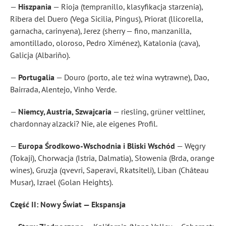
—
Hiszpania
— Rioja (tempranillo, klasyfikacja starzenia),
Ribera del Duero (Vega Sicilia, Pingus), Priorat (llicorella,
garnacha, carinyena), Jerez (sherry — fino, manzanilla,
amontillado, oloroso, Pedro Ximénez), Katalonia (cava),
Galicja (Albariño).
—
Portugalia
— Douro (porto, ale też wina wytrawne), Dao,
Bairrada, Alentejo, Vinho Verde.
—
Niemcy, Austria, Szwajcaria
— riesling, grüner veltliner,
chardonnay alzacki? Nie, ale eigenes Profil.
—
Europa Środkowo-Wschodnia i Bliski Wschód
— Węgry
(Tokaji), Chorwacja (Istria, Dalmatia), Słowenia (Brda, orange
wines), Gruzja (qvevri, Saperavi, Rkatsiteli), Liban (Château
Musar), Izrael (Golan Heights).
Część II: Nowy Świat — Ekspansja