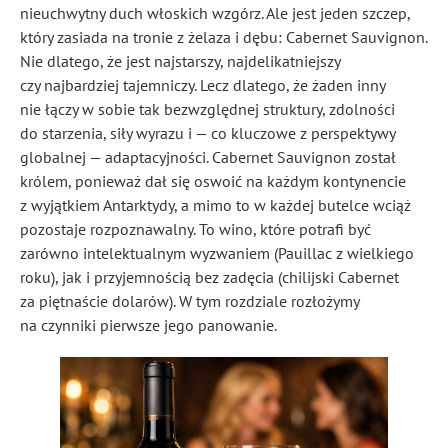
nieuchwytny duch włoskich wzgórz. Ale jest jeden szczep,
który zasiada na tronie z żelaza i dębu: Cabernet Sauvignon.
Nie dlatego, że jest najstarszy, najdelikatniejszy
czy najbardziej tajemniczy. Lecz dlatego, że żaden inny
nie łączy w sobie tak bezwzględnej struktury, zdolności
do starzenia, siły wyrazu i — co kluczowe z perspektywy
globalnej — adaptacyjności. Cabernet Sauvignon został
królem, ponieważ dał się oswoić na każdym kontynencie
z wyjątkiem Antarktydy, a mimo to w każdej butelce wciąż
pozostaje rozpoznawalny. To wino, które potrafi być
zarówno intelektualnym wyzwaniem (Pauillac z wielkiego
roku), jak i przyjemnością bez zadęcia (chilijski Cabernet
za piętnaście dolarów). W tym rozdziale rozłożymy
na czynniki pierwsze jego panowanie.