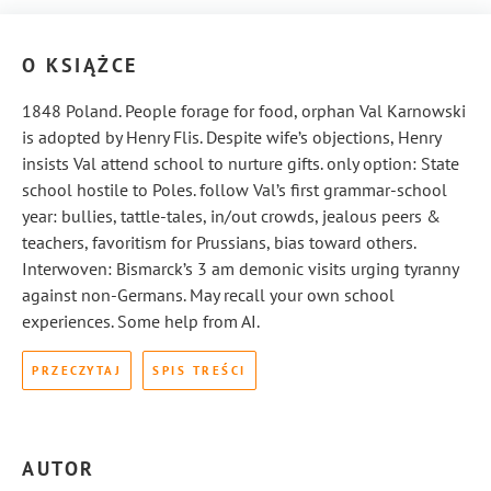
O KSIĄŻCE
1848 Poland. People forage for food, orphan Val Karnowski
is adopted by Henry Flis. Despite wife’s objections, Henry
insists Val attend school to nurture gifts. only option: State
school hostile to Poles. follow Val’s first grammar-school
year: bullies, tattle-tales, in/out crowds, jealous peers &
teachers, favoritism for Prussians, bias toward others.
Interwoven: Bismarck’s 3 am demonic visits urging tyranny
against non-Germans. May recall your own school
experiences. Some help from AI.
PRZECZYTAJ
SPIS TREŚCI
AUTOR