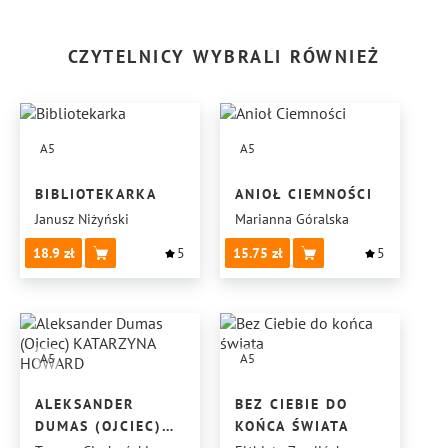
CZYTELNICY WYBRALI RÓWNIEŻ
A5
A5
BIBLIOTEKARKA
ANIOŁ CIEMNOŚCI
Janusz Niżyński
Marianna Góralska
18.9
5
15.75
5
A5
A5
ALEKSANDER
BEZ CIEBIE DO
DUMAS (OJCIEC)
KOŃCA ŚWIATA