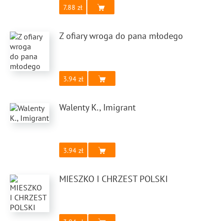
7.88
Z ofiary wroga do pana młodego
3.94
Walenty K., Imigrant
3.94
MIESZKO I CHRZEST POLSKI