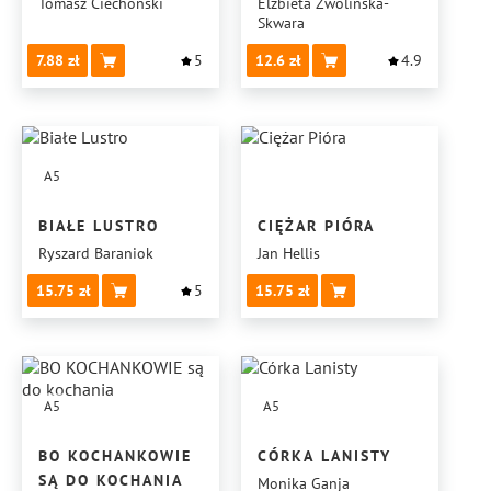
KATARZYNA
Tomasz Ciechoński
Elżbieta Zwolińska-
Skwara
HOWARD
7.88
5
12.6
4.9
A5
BIAŁE LUSTRO
CIĘŻAR PIÓRA
Ryszard Baraniok
Jan Hellis
15.75
5
15.75
A5
A5
BO KOCHANKOWIE
CÓRKA LANISTY
SĄ DO KOCHANIA
Monika Ganja