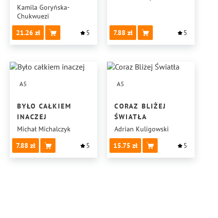
Kamila Goryńska-
Chukwuezi
21.26
5
7.88
5
A5
A5
BYŁO CAŁKIEM
CORAZ BLIŻEJ
INACZEJ
ŚWIATŁA
Michał Michalczyk
Adrian Kuligowski
7.88
5
15.75
5