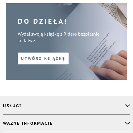
DO DZIEŁA!
Wydaj swoją książkę z Ridero bezpłatnie.
To łatwe!
UTWÓRZ KSIĄŻKĘ
USŁUGI
Asystent osobisty
WAŻNE INFORMACJE
Korektor