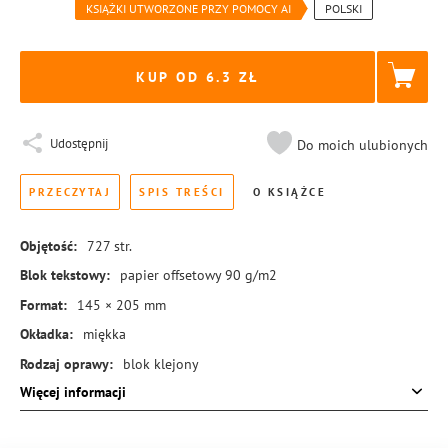
KSIĄŻKI UTWORZONE PRZY POMOCY AI
POLSKI
KUP OD 6.3
Udostępnij
Do moich ulubionych
PRZECZYTAJ
SPIS TREŚCI
O KSIĄŻCE
Objętość:
727
str.
Blok tekstowy:
papier offsetowy 90 g/m2
Format:
145 × 205 mm
Okładka:
miękka
Rodzaj oprawy:
blok klejony
Więcej informacji
ISBN:
978-83-8440-857-5