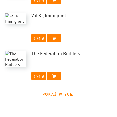
3.94
Val K., Immigrant
3.94
The Federation Builders
3.94
POKAŻ WIĘCEJ