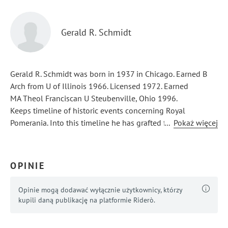
Gerald R. Schmidt
Gerald R. Schmidt was born in 1937 in Chicago. Earned B
Arch from U of Illinois 1966. Licensed 1972. Earned
MA Theol Franciscan U Steubenville, Ohio 1996.
Keeps timeline of historic events concerning Royal
Pomerania. Into this timeline he has grafted family events
...
Pokaż więcej
in the Schmidt and Karnowski sides of his ancestors.
Valentine K was his great-grandfather. He spent many years
exploring religious life and has been a student of Polish
OPINIE
history since discovery of his Polish descent at age eight.
Opinie mogą dodawać wyłącznie użytkownicy, którzy
kupili daną publikację na platformie Riderò.