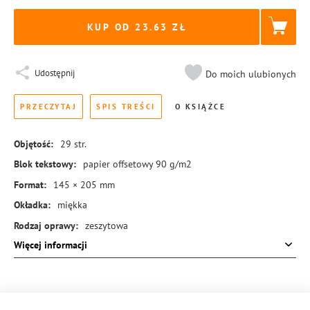
KUP OD 23.63
Udostępnij
Do moich ulubionych
PRZECZYTAJ
SPIS TREŚCI
O KSIĄŻCE
Objętość:
29
str.
Blok tekstowy:
papier offsetowy 90 g/m2
Format:
145 × 205 mm
Okładka:
miękka
Rodzaj oprawy:
zeszytowa
Więcej informacji
ISBN:
978-83-8414-727-6