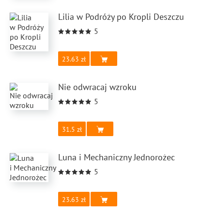
Lilia w Podróży po Kropli Deszczu
5
23.63
Nie odwracaj wzroku
5
31.5
Luna i Mechaniczny Jednorożec
5
23.63