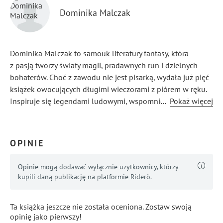
Dominika Malczak
Dominika Malczak to samouk literatury fantasy, która
z pasją tworzy światy magii, pradawnych run i dzielnych
bohaterów. Choć z zawodu nie jest pisarką, wydała już pięć
książek owocujących długimi wieczorami z piórem w ręku.
Inspiruje się legendami ludowymi, wspomnieniami
...
Pokaż więcej
z dzieciństwa i obserwacją przyrody. Jej opowieści łączą
cudowność świata z odwagą i tajemnicą.
OPINIE
Opinie mogą dodawać wyłącznie użytkownicy, którzy
kupili daną publikację na platformie Riderò.
Ta książka jeszcze nie została oceniona. Zostaw swoją
opinię jako pierwszy!