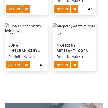
Dominika Malczak
39.38
28.35
5
A5
A5
LUNA
MAGICZNY
I MECHANICZNY
ARTEFAKT IGORA
JEDNOROŻEC
Dominika Malczak
Dominika Malczak
23.63
5
28.35