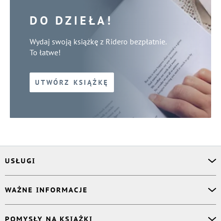
DO DZIEŁA!
Wydaj swoją książkę z Ridero bezpłatnie.
To łatwe!
UTWÓRZ KSIĄŻKĘ
USŁUGI
Asystent osobisty
WAŻNE INFORMACJE
Korektor
Projektant okładki
O nas
POMYSŁY NA KSIĄŻKI
Druk Twojej książki