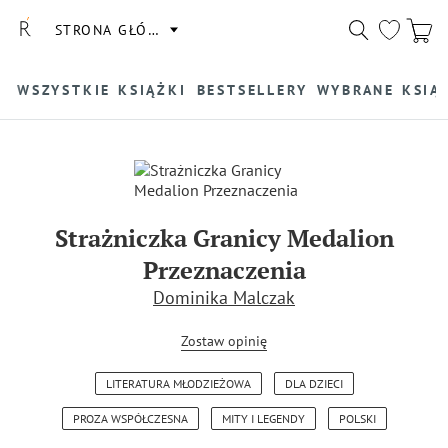
STRONA GŁÓWNA
WSZYSTKIE KSIĄŻKI
BESTSELLERY
WYBRANE KSIĄ
Strażniczka Granicy Medalion
Przeznaczenia
Dominika Malczak
Zostaw opinię
LITERATURA MŁODZIEŻOWA
DLA DZIECI
PROZA WSPÓŁCZESNA
MITY I LEGENDY
POLSKI