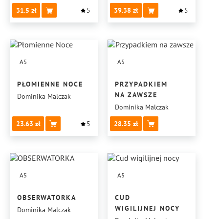
31.5
5
39.38
5
A5
A5
PŁOMIENNE NOCE
PRZYPADKIEM
NA ZAWSZE
Dominika Malczak
Dominika Malczak
23.63
5
28.35
A5
A5
OBSERWATORKA
CUD
WIGILIJNEJ NOCY
Dominika Malczak