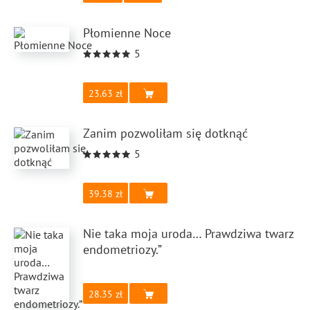
Płomienne Noce
5
23.63
Zanim pozwoliłam się dotknąć
5
39.38
Nie taka moja uroda… Prawdziwa twarz
endometriozy.”
28.35