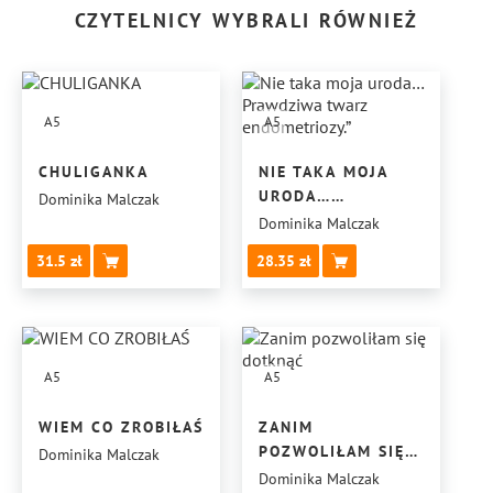
CZYTELNICY WYBRALI RÓWNIEŻ
A5
A5
CHULIGANKA
NIE TAKA MOJA
URODA…
Dominika Malczak
PRAWDZIWA
Dominika Malczak
TWARZ
31.5
28.35
ENDOMETRIOZY.”
A5
A5
WIEM CO ZROBIŁAŚ
ZANIM
POZWOLIŁAM SIĘ
Dominika Malczak
DOTKNĄĆ
Dominika Malczak