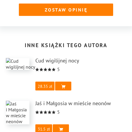
ZOSTAW OPINIĘ
INNE KSIĄŻKI TEGO AUTORA
Cud wigilijnej nocy
5
28.35
Jaś i Małgosia w mieście neonów
5
31.5