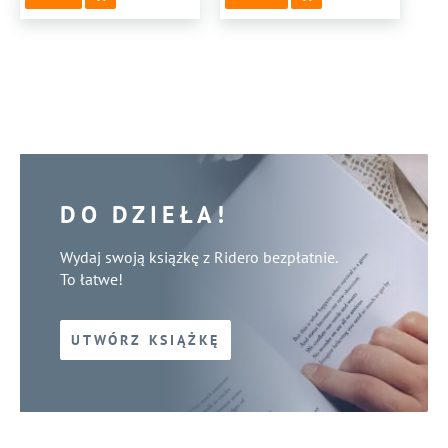
DO DZIEŁA!
Wydaj swoją książkę z Ridero bezpłatnie.
To łatwe!
UTWÓRZ KSIĄŻKĘ