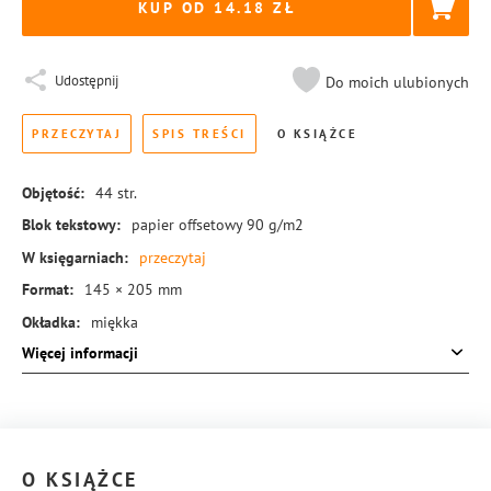
KUP OD 14.18
Udostępnij
Do moich ulubionych
PRZECZYTAJ
SPIS TREŚCI
O KSIĄŻCE
Objętość:
44
str.
Blok tekstowy:
papier offsetowy 90 g/m2
W księgarniach:
przeczytaj
Format:
145 × 205 mm
Okładka:
miękka
Więcej informacji
Rodzaj oprawy:
blok klejony
ISBN:
978-83-8245-196-2
O KSIĄŻCE