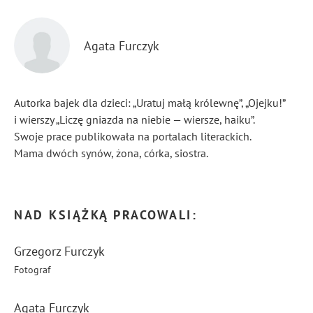
Agata Furczyk
Autorka bajek dla dzieci: „Uratuj małą królewnę”, „Ojejku!”
i wierszy „Liczę gniazda na niebie — wiersze, haiku”.
Swoje prace publikowała na portalach literackich.
Mama dwóch synów, żona, córka, siostra.
...
Pokaż więcej
NAD KSIĄŻKĄ PRACOWALI:
Grzegorz Furczyk
Fotograf
Agata Furczyk