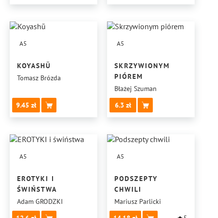
A5
A5
KOYASHŪ
SKRZYWIONYM
PIÓREM
Tomasz Brózda
Błażej Szuman
9.45
6.3
A5
A5
EROTYKI I
PODSZEPTY
ŚWIŃSTWA
CHWILI
Adam GRODZKI
Mariusz Parlicki