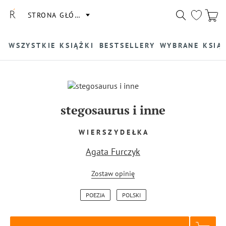
STRONA GŁÓWNA
WSZYSTKIE KSIĄŻKI
BESTSELLERY
WYBRANE KSIĄ
stegosaurus i inne
W I E R S Z Y D E Ł K A
Agata Furczyk
Zostaw opinię
POEZJA
POLSKI