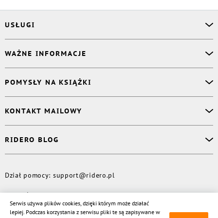
USŁUGI
Asystent osobisty
WAŻNE INFORMACJE
Korektor
Projektant okładki
O nas
POMYSŁY NA KSIĄŻKI
Druk Twojej książki
Książki Ridero
Publikacja
Pomoc
Książka wspomnień
KONTAKT MAILOWY
Polityka prywatności
Dzienniczek malucha
Książka eksperta
Dział pomocy
:
support@ridero.pl
RIDERO BLOG
Wydaj tomik poezji
Kontakt dla mediów
:
pr@ridero.pl
Dzieci też mogą pisać!
Więcej
Dział pomocy
:
support@ridero.pl
© Rideró, 2013—
2026
Serwis używa plików cookies, dzięki którym może działać
lepiej. Podczas korzystania z serwisu pliki te są zapisywane w