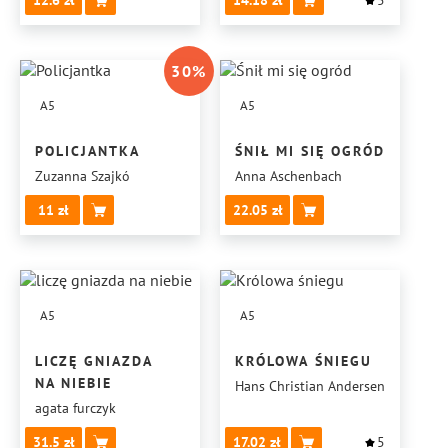
12.6
14.18
5
30
%
A5
A5
POLICJANTKA
ŚNIŁ MI SIĘ OGRÓD
Zuzanna Szajkó
Anna Aschenbach
11
22.05
A5
A5
LICZĘ GNIAZDA
KRÓLOWA ŚNIEGU
NA NIEBIE
Hans Christian Andersen
agata furczyk
31.5
17.02
5