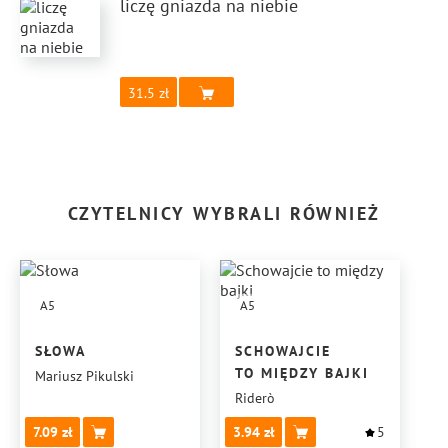
liczę gniazda na niebie
31.5
CZYTELNICY WYBRALI RÓWNIEŻ
A5
A5
SŁOWA
SCHOWAJCIE
TO MIĘDZY BAJKI
Mariusz Pikulski
Riderò
7.09
3.94
5