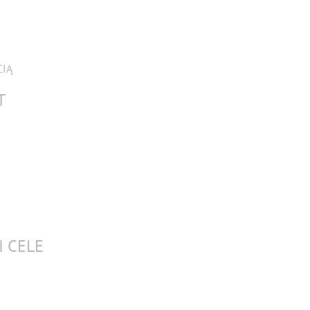
CIĄ
T
I CELE