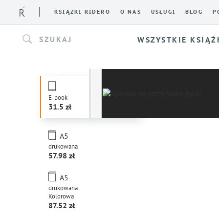
KSIĄŻKI RIDERO
O NAS
USŁUGI
BLOG
P
SZUKAJ
WSZYSTKIE KSIĄŻ
E-book
31.5
A5
drukowana
57.98
A5
drukowana
Kolorowa
87.52