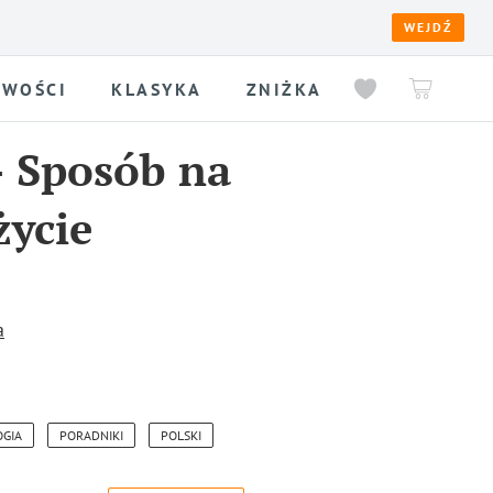
WEJDŹ
WOŚCI
KLASYKA
ZNIŻKA
-
Sposób na
życie
a
OGIA
PORADNIKI
POLSKI