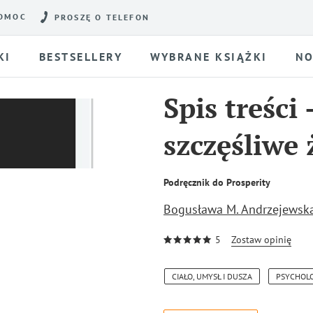
OMOC
PROSZĘ O TELEFON
KI
BESTSELLERY
WYBRANE KSIĄŻKI
NO
Spis treści
szczęśliwe 
Podręcznik do Prosperity
Bogusława M. Andrzejewsk
5
Zostaw opinię
CIAŁO, UMYSŁ I DUSZA
PSYCHOL