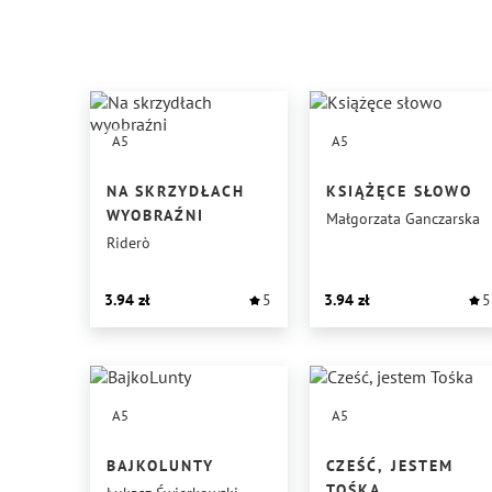
A5
A5
NA SKRZYDŁACH
KSIĄŻĘCE SŁOWO
WYOBRAŹNI
Małgorzata Ganczarska
Riderò
3.94
5
3.94
5
A5
A5
BAJKOLUNTY
CZEŚĆ, JESTEM
TOŚKA