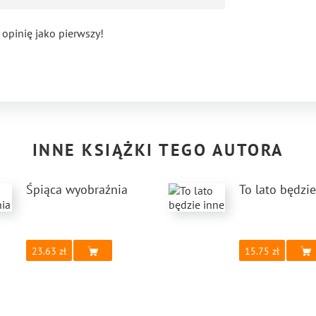
 opinię jako pierwszy!
INNE KSIĄŻKI TEGO AUTORA
Śpiąca wyobraźnia
To lato będzi
23.63
15.75