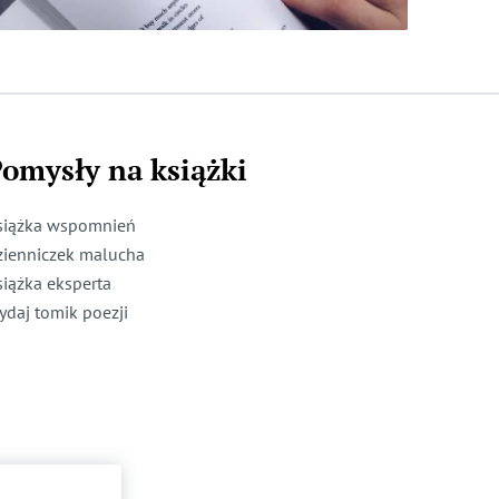
omysły na książki
siążka wspomnień
zienniczek malucha
siążka eksperta
ydaj tomik poezji