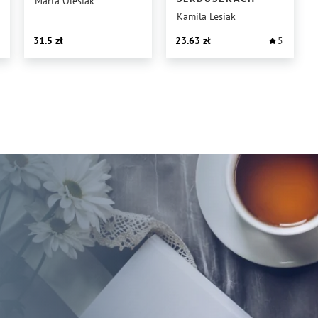
Marta Olesiak
Kamila Lesiak
31.5
23.63
5