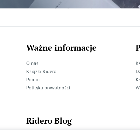
Ważne informacje
P
O nas
K
Książki Ridero
D
Pomoc
K
Polityka prywatności
W
Ridero Blog
Dzieci też mogą pisać!