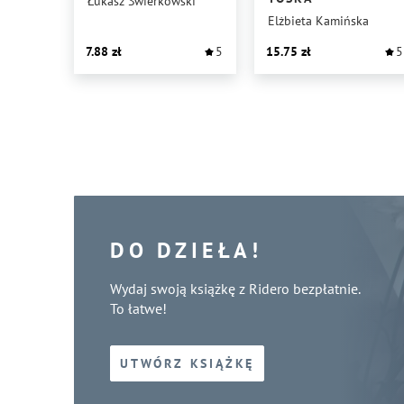
Łukasz Świerkowski
Elżbieta Kamińska
7.88
5
15.75
5
DO DZIEŁA!
Wydaj swoją książkę z Ridero bezpłatnie.
To łatwe!
UTWÓRZ KSIĄŻKĘ