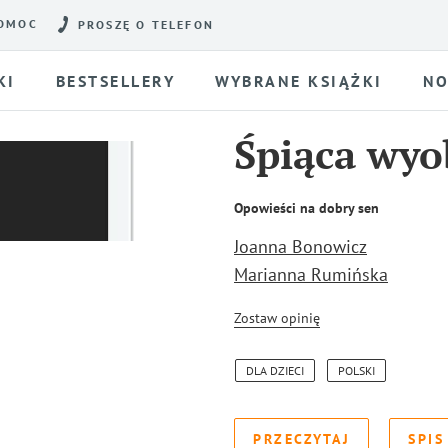
OMOC
PROSZĘ O TELEFON
KI
BESTSELLERY
WYBRANE KSIĄŻKI
NO
Śpiąca wyo
Opowieści na dobry sen
Joanna Bonowicz
Marianna Rumińska
Zostaw opinię
DLA DZIECI
POLSKI
PRZECZYTAJ
SPIS