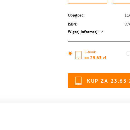
Objętość:
11
ISBN:
97
Więcej informacji
E-book
za
23.63
KUP ZA
23.63