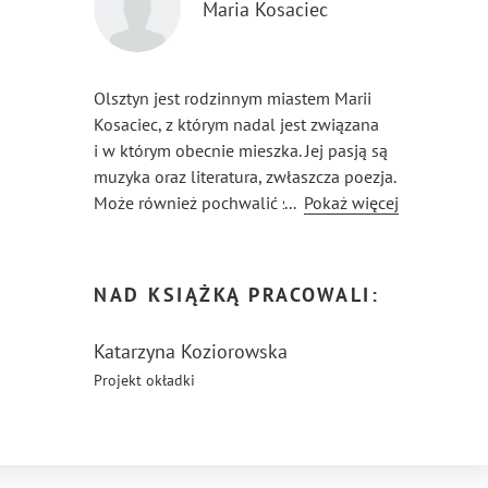
Maria Kosaciec
Olsztyn jest rodzinnym miastem Marii
Kosaciec, z którym nadal jest związana
i w którym obecnie mieszka. Jej pasją są
muzyka oraz literatura, zwłaszcza poezja.
Może również pochwalić się sukcesami
...
Pokaż więcej
w konkursach poetyckich, gdzie
zajmowała wysokie miejsca.
NAD KSIĄŻKĄ PRACOWALI:
Katarzyna Koziorowska
Projekt okładki