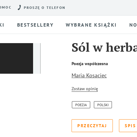
OMOC
PROSZĘ O TELEFON
KI
BESTSELLERY
WYBRANE KSIĄŻKI
NO
Sól w herb
Poezja współczesna
Maria Kosaciec
Zostaw opinię
POEZJA
POLSKI
PRZECZYTAJ
SPIS