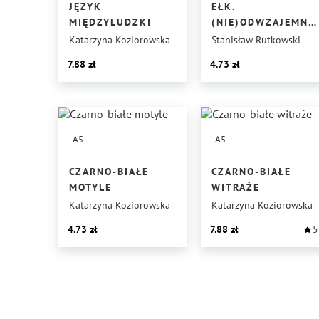
JĘZYK
EŁK.
MIĘDZYLUDZKI
(NIE)ODWZAJEMNI
MIŁOŚĆ
Katarzyna Koziorowska
Stanisław Rutkowski
7.88
4.73
A5
A5
CZARNO-BIAŁE
CZARNO-BIAŁE
MOTYLE
WITRAŻE
Katarzyna Koziorowska
Katarzyna Koziorowska
4.73
7.88
5