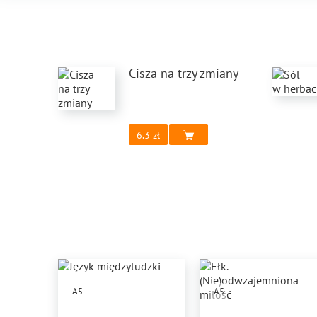
Cisza na trzy zmiany
6.3
A5
A5