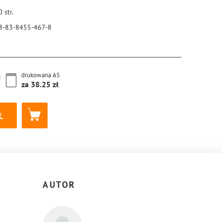
0
str.
8-83-8455-467-8
drukowana
A5
za
38.25
AUTOR