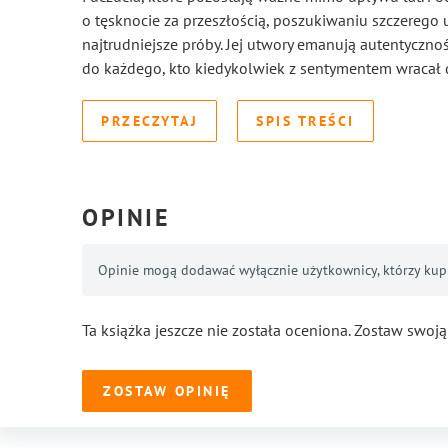
o tęsknocie za przeszłością, poszukiwaniu szczerego u
najtrudniejsze próby. Jej utwory emanują autentycznoś
do każdego, kto kiedykolwiek z sentymentem wracał 
PRZECZYTAJ
SPIS TREŚCI
OPINIE
Opinie mogą dodawać wyłącznie użytkownicy, którzy kupil
Ta książka jeszcze nie została oceniona. Zostaw swoją
ZOSTAW OPINIĘ