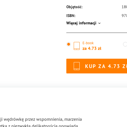
Objętość:
18
ISBN:
97
Więcej informacji
E-book
za
4.73
KUP ZA
4.73
ocji wędrówkę przez wspomnienia, marzenia
oetka z niezwykłą delikatnością opowiada