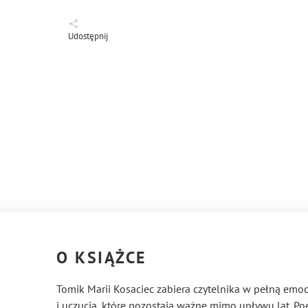
Udostępnij
O KSIĄŻCE
Tomik Marii Kosaciec zabiera czytelnika w pełną em
i uczucia, które pozostają ważne mimo upływu lat. P