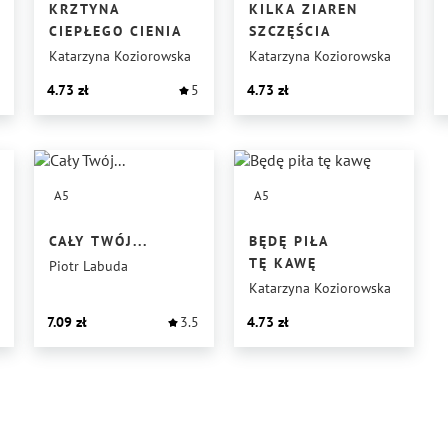
KRZTYNA
KILKA ZIAREN
ONA
CIEPŁEGO CIENIA
SZCZĘŚCIA
Katarzyna Koziorowska
Katarzyna Koziorowska
4.73
5
4.73
A5
A5
CAŁY TWÓJ...
BĘDĘ PIŁA
TĘ KAWĘ
Piotr Labuda
Katarzyna Koziorowska
7.09
3.5
4.73