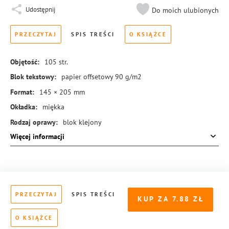
Udostępnij
Do moich ulubionych
PRZECZYTAJ
SPIS TREŚCI
O KSIĄŻCE
Objętość:
105
str.
Blok tekstowy:
papier offsetowy 90 g/m2
Format:
145 × 205 mm
Okładka:
miękka
Rodzaj oprawy:
blok klejony
Więcej informacji
ISBN:
978-83-8273-007-4
PRZECZYTAJ
SPIS TREŚCI
KUP ZA
7.88
O KSIĄŻCE