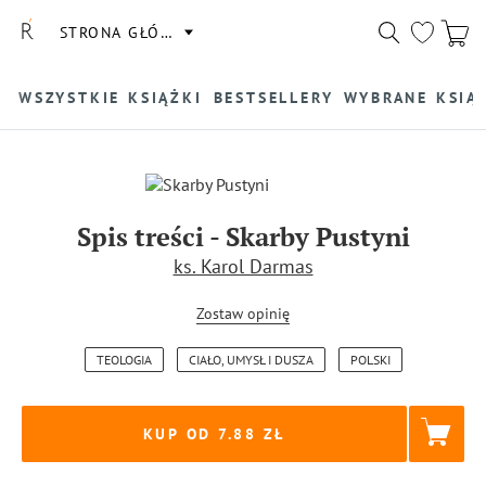
STRONA GŁÓWNA
WSZYSTKIE KSIĄŻKI
BESTSELLERY
WYBRANE KSIĄ
Spis treści
-
Skarby Pustyni
ks. Karol Darmas
Zostaw opinię
TEOLOGIA
CIAŁO, UMYSŁ I DUSZA
POLSKI
KUP OD 7.88