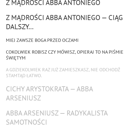
Z MĄDROŚCI ABBA ANTONIEGO
Z MĄDROŚCI ABBA ANTONIEGO — CIĄG
DALSZY…
MIEJ ZAWSZE BOGA PRZED OCZAMI
COKOLWIEK ROBISZ CZY MÓWISZ, OPIERAJ TO NA PIŚMIE
ŚWIĘTYM
A GDZIEKOLWIEK RAZ JUŻ ZAMIESZKASZ, NIE ODCHODŹ
STAMTĄD ŁATWO.
CICHY ARYSTOKRATA — ABBA
ARSENIUSZ
ABBA ARSENIUSZ — RADYKALISTA
SAMOTNOŚCI