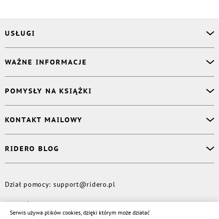
USŁUGI
Asystent osobisty
WAŻNE INFORMACJE
Korektor
Projektant okładki
O nas
POMYSŁY NA KSIĄŻKI
Druk Twojej książki
Książki Ridero
Publikacja
Pomoc
Książka wspomnień
KONTAKT MAILOWY
Polityka prywatności
Dzienniczek malucha
Książka eksperta
Dział pomocy
:
support@ridero.pl
RIDERO BLOG
Wydaj tomik poezji
Kontakt dla mediów
:
pr@ridero.pl
Dzieci też mogą pisać!
Więcej
Dział pomocy
:
support@ridero.pl
© Rideró, 2013—
2026
Serwis używa plików cookies, dzięki którym może działać