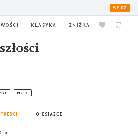
WEJDŹ
WOŚCI
KLASYKA
ZNIŻKA
szłości
MAT
POLSKI
 TREŚCI
O KSIĄŻCE
9
str.