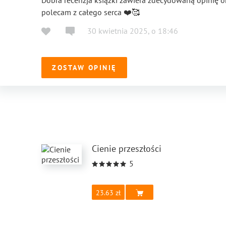
Dobra recenzja książki zawiera zdecydowaną opinię or
polecam z całego serca ❤️🥰
30 kwietnia 2025
,
o
18:46
ZOSTAW OPINIĘ
Сienie przeszłości
5
23.63