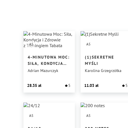
A5
A5
4-MINUTOWA MOC:
(1)SEKRETNE
SIŁA, KONDYCJA
MYŚLI
I ZDROWIE
Adrian Mazurczyk
Karolina Grzegrzółka
Z TRENINGIEM
TABATA
28.35
5
11.03
5
A5
A5