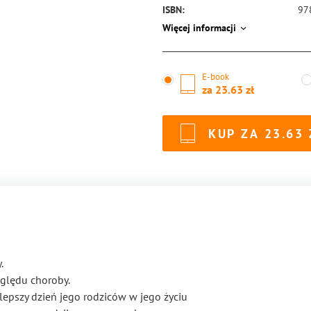
ISBN:
97
Więcej informacji
E-book
za
23.63
KUP ZA
23.63
.
zględu choroby.
jlepszy dzień jego rodziców w jego życiu