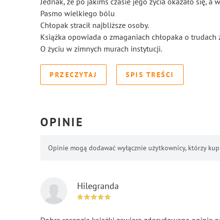
Jednak, że po jakimś czasie jego życia okazało się, 
Pasmo wielkiego bólu
Chłopak stracił najbliższe osoby.
Książka opowiada o zmaganiach chłopaka o trudach 
O życiu w zimnych murach instytucji.
PRZECZYTAJ
SPIS TREŚCI
OPINIE
Opinie mogą dodawać wyłącznie użytkownicy, którzy kupil
Hilegranda