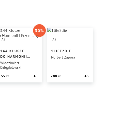
30
%
A5
A5
144 KLUCZE
1LIFE2DIE
DO HARMONII
Norbert Zapora
I PRZEMIANY
Włodzimierz
Dzięgielewski
55
5
7.88
5