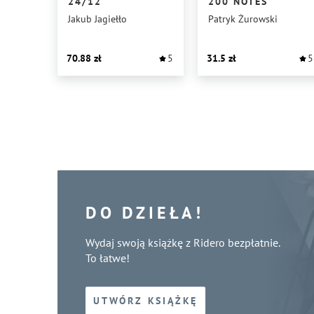
24/12
200 NOTES
Jakub Jagiełło
Patryk Żurowski
70.88
5
31.5
5
DO DZIEŁA!
Wydaj swoją książkę z Ridero bezpłatnie.
To łatwe!
UTWÓRZ KSIĄŻKĘ