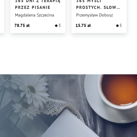
365 DNI Z TERAPIĄ
365 MYŚLI
PRZEZ PISANIE
PROSTYCH. SŁOWO
DLA UKRAINY
Magdalena Szczecina
Przemysław Dobosz
78.75
3
15.75
5