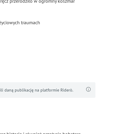
a wręcz przerodziło w ogromny koszmar
życiowych traumach
i daną publikację na platformie Riderò.