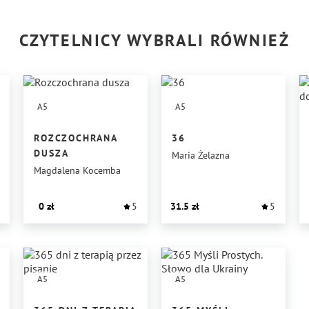
CZYTELNICY WYBRALI RÓWNIEŻ
A5
A5
ROZCZOCHRANA
36
DUSZA
Maria Żelazna
Magdalena Kocemba
0
5
31.5
5
A5
A5