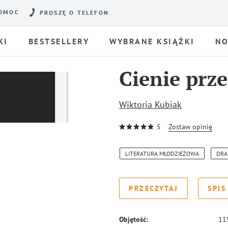
OMOC
PROSZĘ O TELEFON
KI
BESTSELLERY
WYBRANE KSIĄŻKI
NO
Сienie prze
Wiktoria Kubiak
5
Zostaw opinię
LITERATURA MŁODZIEŻOWA
DRA
PRZECZYTAJ
SPIS
Objętość:
11