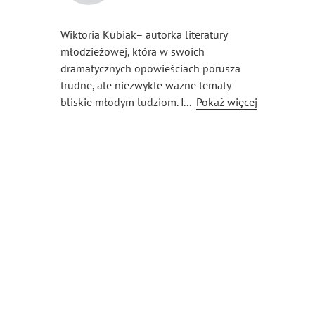
Wiktoria Kubiak– autorka literatury
młodzieżowej, która w swoich
dramatycznych opowieściach porusza
trudne, ale niezwykle ważne tematy
bliskie młodym ludziom. Inspiracją
...
Pokaż więcej
do tworzenia stały się dla niej codzienne
doświadczenia młodzieży — ich emocje,
wyzwania, pierwsze porażki i sukcesy. Jej
twórczość to nie tylko opowieści,
ale także głos pokolenia, które szuka
swojego miejsca w świecie.