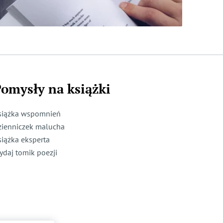
omysły na książki
siążka wspomnień
zienniczek malucha
siążka eksperta
ydaj tomik poezji