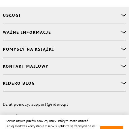
USŁUGI
Asystent osobisty
WAŻNE INFORMACJE
Korektor
Projektant okładki
O nas
POMYSŁY NA KSIĄŻKI
Druk Twojej książki
Książki Ridero
Publikacja
Pomoc
Książka wspomnień
KONTAKT MAILOWY
Polityka prywatności
Dzienniczek malucha
Książka eksperta
Dział pomocy
:
support@ridero.pl
RIDERO BLOG
Wydaj tomik poezji
Kontakt dla mediów
:
pr@ridero.pl
Dzieci też mogą pisać!
Więcej
Dział pomocy
:
support@ridero.pl
© Rideró, 2013—
2026
Serwis używa plików cookies, dzięki którym może działać
lepiej. Podczas korzystania z serwisu pliki te są zapisywane w