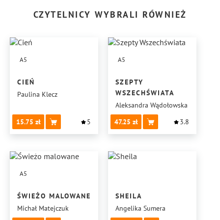
CZYTELNICY WYBRALI RÓWNIEŻ
A5
A5
CIEŃ
SZEPTY
WSZECHŚWIATA
Paulina Klecz
Aleksandra Wądołowska
15.75
5
47.25
3.8
A5
ŚWIEŻO MALOWANE
SHEILA
Michał Matejczuk
Angelika Sumera