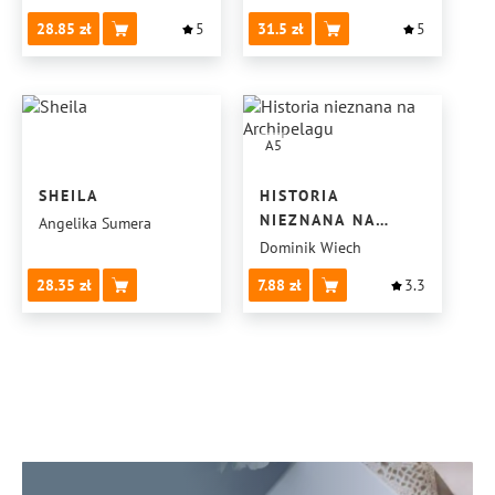
28.85
5
31.5
5
A5
SHEILA
HISTORIA
NIEZNANA NA
Angelika Sumera
ARCHIPELAGU
Dominik Wiech
28.35
7.88
3.3