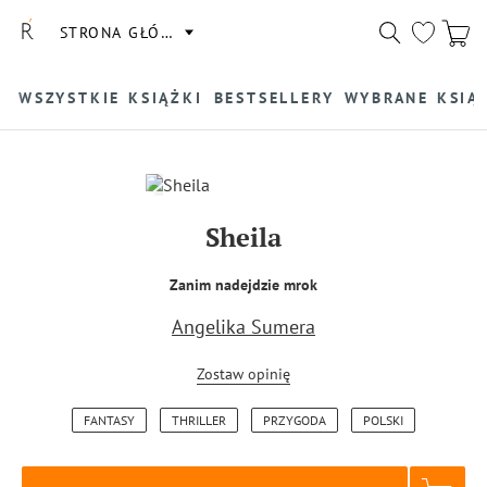
STRONA GŁÓWNA
WSZYSTKIE KSIĄŻKI
BESTSELLERY
WYBRANE KSIĄ
Sheila
Zanim nadejdzie mrok
Angelika Sumera
Zostaw opinię
FANTASY
THRILLER
PRZYGODA
POLSKI