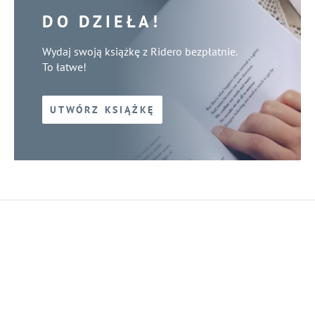
DO DZIEŁA!
Wydaj swoją książkę z Ridero bezpłatnie.
To łatwe!
UTWÓRZ KSIĄŻKĘ