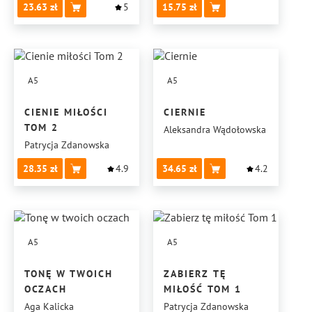
23.63
5
15.75
A5
A5
CIENIE MIŁOŚCI
CIERNIE
TOM 2
Aleksandra Wądołowska
Patrycja Zdanowska
28.35
4.9
34.65
4.2
A5
A5
TONĘ W TWOICH
ZABIERZ TĘ
OCZACH
MIŁOŚĆ TOM 1
Aga Kalicka
Patrycja Zdanowska