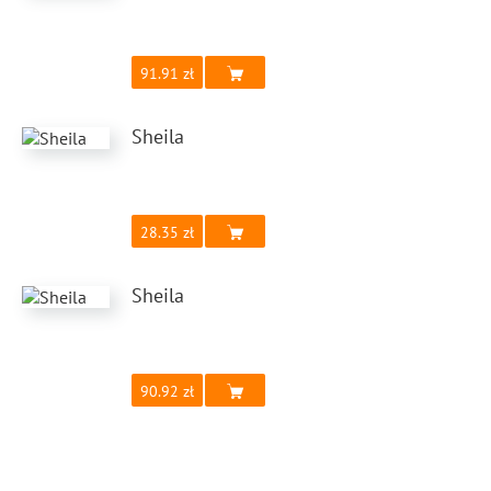
91.91
Sheila
28.35
Sheila
90.92