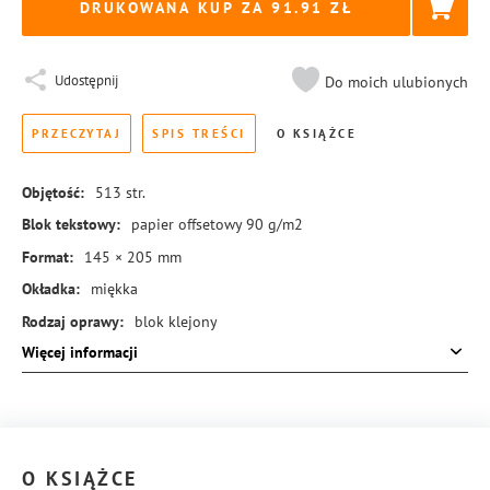
DRUKOWANA KUP ZA
91.91
Udostępnij
Do moich ulubionych
PRZECZYTAJ
SPIS TREŚCI
O KSIĄŻCE
Objętość:
513
str.
Blok tekstowy:
papier offsetowy 90 g/m2
Format:
145 × 205 mm
Okładka:
miękka
Rodzaj oprawy:
blok klejony
Więcej informacji
ISBN:
978-83-8369-354-5
O KSIĄŻCE