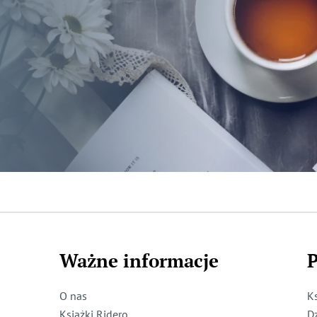
Ważne informacje
P
O nas
K
Książki Ridero
D