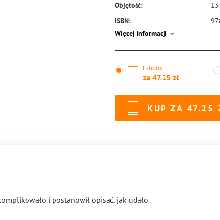
Objętość:
13
ISBN:
97
Więcej informacji
E-book
za
47.25
KUP ZA
47.25
 skomplikowało i postanowił opisać, jak udało