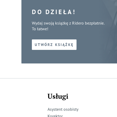
DO DZIEŁA!
Wydaj swoją książkę z Ridero bezpłatnie.
To łatwe!
UTWÓRZ KSIĄŻKĘ
Usługi
Asystent osobisty
Korektor