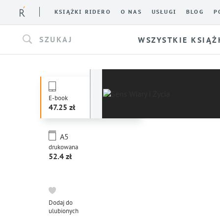
KSIĄŻKI RIDERO
O NAS
USŁUGI
BLOG
P
SZUKAJ
WSZYSTKIE KSIĄŻ
E-book
47.25
A5
drukowana
52.4
Dodaj do
ulubionych