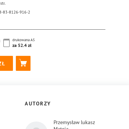
str.
8-83-8126-916-2
drukowana
A5
za
52.4
AUTORZY
Przemysław lukasz
Mateja