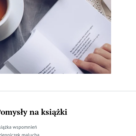
omysły na książki
siążka wspomnień
zienniczek malucha