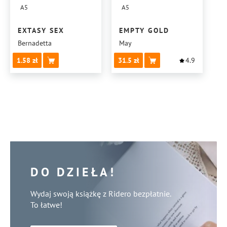
A5
A5
EXTASY SEX
EMPTY GOLD
Bernadetta
May
1.58
31.5
4.9
DO DZIEŁA!
Wydaj swoją książkę z Ridero bezpłatnie.
To łatwe!