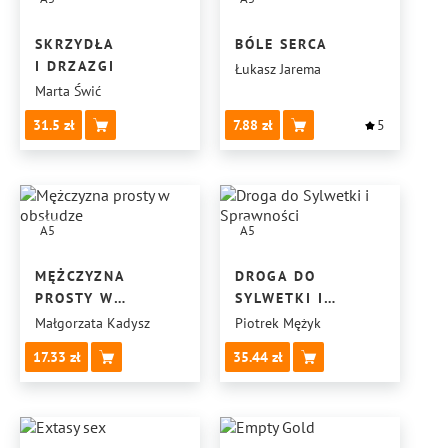
SKRZYDŁA
BÓLE SERCA
I DRZAZGI
Łukasz Jarema
Marta Świć
31.5
7.88
5
A5
A5
MĘŻCZYZNA
DROGA DO
PROSTY W
SYLWETKI I
OBSŁUDZE
SPRAWNOŚCI
Małgorzata Kadysz
Piotrek Mężyk
17.33
35.44