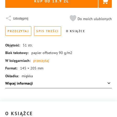
KUP OD 18.9
Udostępnij
Do moich ulubionych
PRZECZYTAJ
SPIS TREŚCI
O KSIĄŻCE
Objętość:
51
str.
Blok tekstowy:
papier offsetowy 90 g/m2
W księgarniach:
przeczytaj
Format:
145 × 205 mm
Okładka:
miękka
Więcej informacji
Rodzaj oprawy:
blok klejony
ISBN:
978-83-8126-295-8
O KSIĄŻCE