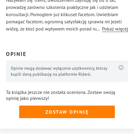
Nazywam się Travis, uwodzeniem zajmuję się od 6 lat,
prowadzę zarówno szkolenia praktyczne jak i udzielam
konsultacji. Pomogłem już kilkuset facetom. Uwielbiam
pomagać facetom, ogromną satysfakcję sprawia mi jeżeli
widzę, że ktoś pod wpływem moich porad naprawdę
...
Pokaż więcej
odmienił swoje życie i jest szczęśliwy.
OPINIE
Opinie mogą dodawać wyłącznie użytkownicy, którzy
kupili daną publikację na platformie Riderò.
Ta książka jeszcze nie została oceniona. Zostaw swoją
opinię jako pierwszy!
ZOSTAW OPINIĘ