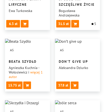
LIRYCZNE
SZCZĘŚLIWE ŻYCIE
Ewa Turkowska
Bogusława
Andrzejewska
6.3
31.5
5
A5
A5
BEATA SZYDŁO
DON’T GIVE UP
Agnieszka Kuchnia -
Aleksandra Dziurko
Wołosiewicz
i
więcej 1
autor
15.75
37.8
A5
A5