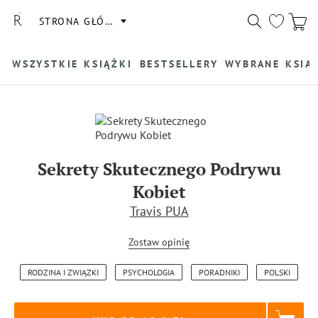
STRONA GŁÓWNA
WSZYSTKIE KSIĄŻKI
BESTSELLERY
WYBRANE KSIĄ
Sekrety Skutecznego Podrywu
Kobiet
Travis PUA
Zostaw opinię
RODZINA I ZWIĄZKI
PSYCHOLOGIA
PORADNIKI
POLSKI