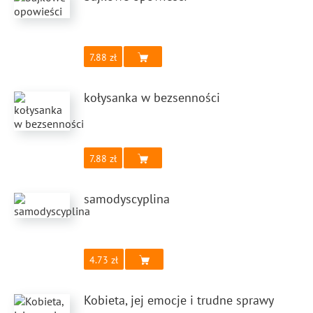
7.88
kołysanka w bezsenności
7.88
samodyscyplina
4.73
Kobieta, jej emocje i trudne sprawy