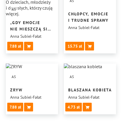
A5
A5
CHŁOPCY, EMOCJE
I TRUDNE SPRAWY
„GDY EMOCJE
Anna Subiel-Fałat
NIE MIESZCZĄ SIĘ
W ŚRODKU”
Anna Subiel-Fałat
O DZIECIACH,
7.88
15.75
MŁODZIEŻY
I DOROSŁYCH,
KTÓRZY CZUJĄ
WIĘCEJ.
A5
A5
ZRYW
BLASZANA KOBIETA
Anna Subiel-Fałat
Anna Subiel-Fałat
7.88
4.73