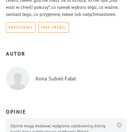
celem, nawet gdy nie masz na to ochoty. To nie tyle „siła
woli w chwili pokusy”, co nawyk wyboru tego, co ważne,
zamiast tego, co przyjemne, łatwe lub natychmiastowe.
PRZECZYTAJ
SPIS TREŚCI
AUTOR
Anna Subiel-Fałat
OPINIE
Opinie mogą dodawać wyłącznie użytkownicy, którzy
kupili daną publikację na platformie Riderò.