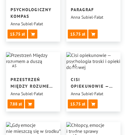
PSYCHOLOGICZNY
PARAGRAF
KOMPAS
Anna Subiel-Fałat
Anna Subiel-Fałat
15.75
15.75
A5
A5
PRZESTRZEŃ
CISI
MIĘDZY ROZUMEM
OPIEKUNOWIE —
A DUSZĄ
PSYCHOLOGIA
Anna Subiel-Fałat
Anna Subiel-Fałat
TROSKI I OPIEKI
7.88
15.75
DOMOWEJ