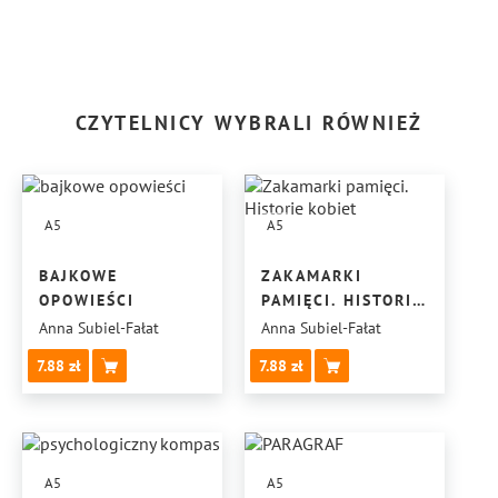
CZYTELNICY WYBRALI RÓWNIEŻ
A5
A5
BAJKOWE
ZAKAMARKI
OPOWIEŚCI
PAMIĘCI. HISTORIE
KOBIET
Anna Subiel-Fałat
Anna Subiel-Fałat
7.88
7.88
A5
A5