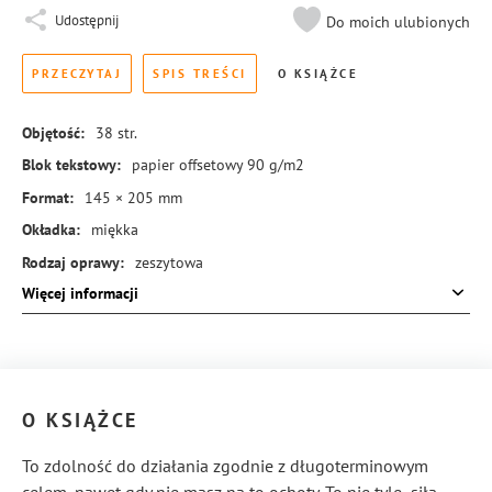
Udostępnij
Do moich ulubionych
PRZECZYTAJ
SPIS TREŚCI
O KSIĄŻCE
Objętość:
38
str.
Blok tekstowy:
papier offsetowy 90 g/m2
Format:
145 × 205 mm
Okładka:
miękka
Rodzaj oprawy:
zeszytowa
Więcej informacji
ISBN:
978-83-8414-920-1
O KSIĄŻCE
To zdolność do działania zgodnie z długoterminowym