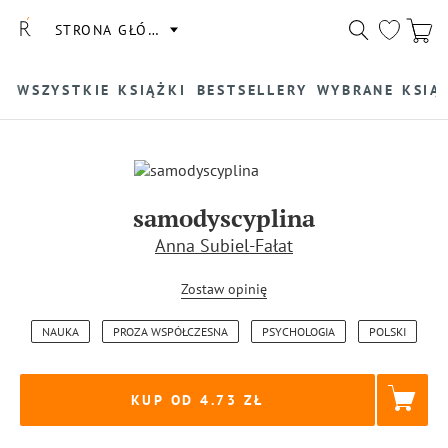
STRONA GŁÓWNA
WSZYSTKIE KSIĄŻKI
BESTSELLERY
WYBRANE KSIĄ
samodyscyplina
Anna Subiel-Fałat
Zostaw opinię
NAUKA
PROZA WSPÓŁCZESNA
PSYCHOLOGIA
POLSKI
KUP OD 4.73