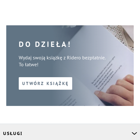
DO DZIEŁA!
Wydaj swoją książkę z Ridero bezpłatnie.
To łatwe!
UTWÓRZ KSIĄŻKĘ
USŁUGI