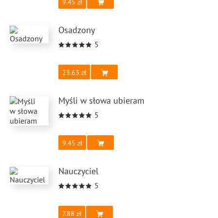
9.45
Osadzony
5
23.63
Myśli w słowa ubieram
5
9.45
Nauczyciel
5
7.88