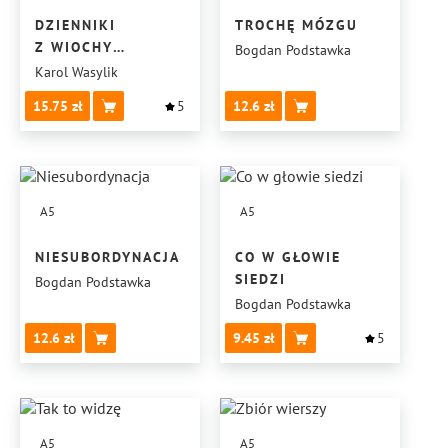
DZIENNIKI
TROCHĘ MÓZGU
Z WIOCHY
Bogdan Podstawka
PONUREJ
Karol Wasylik
15.75
5
12.6
A5
A5
NIESUBORDYNACJA
CO W GŁOWIE
SIEDZI
Bogdan Podstawka
Bogdan Podstawka
12.6
9.45
5
A5
A5