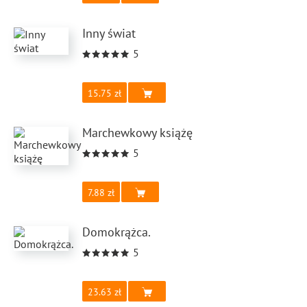
Inny świat
5
15.75
Marchewkowy książę
5
7.88
Domokrążca.
5
23.63