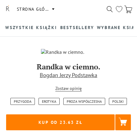
STRONA GŁÓWNA
WSZYSTKIE KSIĄŻKI
BESTSELLERY
WYBRANE KSIĄ
Randka w ciemno.
Bogdan Jerzy Podstawka
Zostaw opinię
PRZYGODA
EROTYKA
PROZA WSPÓŁCZESNA
POLSKI
KUP OD 23.63