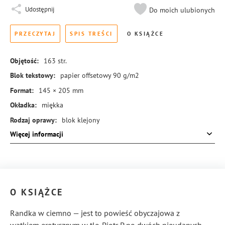
Udostępnij
Do moich ulubionych
PRZECZYTAJ
SPIS TREŚCI
O KSIĄŻCE
Objętość:
163
str.
Blok tekstowy:
papier offsetowy 90 g/m2
Format:
145 × 205 mm
Okładka:
miękka
Rodzaj oprawy:
blok klejony
Więcej informacji
ISBN:
978-83-8324-113-5
O KSIĄŻCE
Randka w ciemno — jest to powieść obyczajowa z