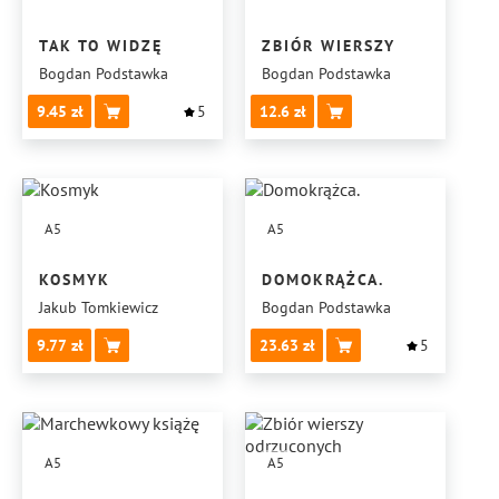
TAK TO WIDZĘ
ZBIÓR WIERSZY
Bogdan Podstawka
Bogdan Podstawka
9.45
5
12.6
A5
A5
KOSMYK
DOMOKRĄŻCA.
Jakub Tomkiewicz
Bogdan Podstawka
9.77
23.63
5
A5
A5