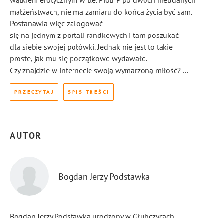
wątkiem erotycznym w tle. Piotr P po dwóch nieudanych
małżeństwach, nie ma zamiaru do końca życia być sam.
Postanawia więc zalogować
się na jednym z portali randkowych i tam poszukać
dla siebie swojej połówki. Jednak nie jest to takie
proste, jak mu się początkowo wydawało.
Czy znajdzie w internecie swoją wymarzoną miłość? …
PRZECZYTAJ
SPIS TREŚCI
AUTOR
Bogdan Jerzy Podstawka
Bogdan Jerzy Podstawka urodzony w Głubczycach