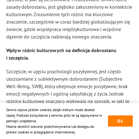
zasady dobrostanu, jest głęboko zakorzeniony w kontekście
kulturowym. Zrozumienie tych różnic ma kluczowe
znaczenie, szczególnie w coraz bardziej globalizującym się
świecie, gdzie współpraca międzykulturowa i wspólne
dążenie do szczęścia nabierają nowego znaczenia.
Wpływ różnic kulturowych na definicje dobrostanu
i szczęścia.
Szczęście, w ujęciu psychologii pozytywnej, jest często
utożsamiane z subiektywnym dobrostanem (Subjective
Well-Being, SWB), który obejmuje emocje pozytywne, brak
emocji negatywnych i ogólną satysfakcję z życia. Jednak
różnice kulturowe znacząco wpływają na sposób, w jaki te
elementy są postrzegane i oceniane. Kultury
Serwis używa plików cookies, dzięki którym może działać
indywidualistyczne, takie jak Stany Zjednoczone czy Europa
lepiej. Podczas korzystania z serwisu pliki te są zapisywane w
Ok
pamięci urządzenia.
Zachodnia, zwykle definiują szczęście w kategoriach
Można określić warunki przechowywania lub dostępu do
osobistej wolności, samorealizacji i niezależności.
plików cookies w przeglądarce internetowej.
Dla porównania, w kulturach kolektywistycznych, takich