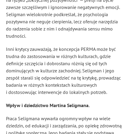
na ryzyko „toksycznej pozytywności” — presji na bycie
zawsze szczęśliwym i ignorowanie negatywnych emocji.
Seligman wielokrotnie podkreślał, że psychologia
pozytywna nie neguje cierpienia, lecz oferuje narzędzia
do radzenia sobie z nim i odnajdywania sensu mimo
trudności.
Inni krytycy zauważają, że koncepcja PERMA może być
trudna do zastosowania w różnych kulturach, gdzie
definicje szczęścia i dobrostanu różnią się od tych
dominujących w kulturze zachodniej. Seligman i jego
zespół starali się odpowiedzieć na tę krytykę, prowadząc
badania w różnych kontekstach kulturowych
i dostosowując interwencje do lokalnych potrzeb.
Wpływ i dziedzictwo Martina Seligmana.
Praca Seligmana wywarła ogromny wpływ na wiele
dziedzin, od edukacji i zarządzania, po opiekę zdrowotną
i politykę społeczną. Jego badania stały się podstawą