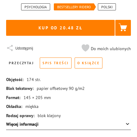
PSYCHOLOGIA
BESTSELLERY RIDERO
POLSKI
KUP OD 20.48
Udostępnij
Do moich ulubionych
PRZECZYTAJ
SPIS TREŚCI
O KSIĄŻCE
Objętość:
174
str.
Blok tekstowy:
papier offsetowy 90 g/m2
Format:
145 × 205 mm
Okładka:
miękka
Rodzaj oprawy:
blok klejony
Więcej informacji
ISBN:
978-83-8414-807-5