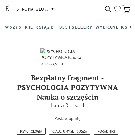
STRONA GŁÓWNA
WSZYSTKIE KSIĄŻKI
BESTSELLERY
WYBRANE KSIĄ
Bezpłatny fragment
-
PSYCHOLOGIA POZYTYWNA
Nauka o szczęściu
Laura Ronsard
Zostaw opinię
PSYCHOLOGIA
CIAŁO, UMYSŁ I DUSZA
PORADNIKI