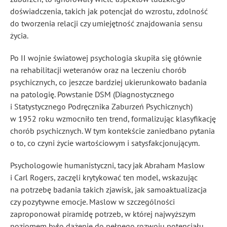
doświadczenia, takich jak potencjał do wzrostu, zdolność
do tworzenia relacji czy umiejętność znajdowania sensu
życia.
Po II wojnie światowej psychologia skupiła się głównie
na rehabilitacji weteranów oraz na leczeniu chorób
psychicznych, co jeszcze bardziej ukierunkowało badania
na patologię. Powstanie DSM (Diagnostycznego
i Statystycznego Podręcznika Zaburzeń Psychicznych)
w 1952 roku wzmocniło ten trend, formalizując klasyfikację
chorób psychicznych. W tym kontekście zaniedbano pytania
o to, co czyni życie wartościowym i satysfakcjonującym.
Psychologowie humanistyczni, tacy jak Abraham Maslow
i Carl Rogers, zaczęli krytykować ten model, wskazując
na potrzebę badania takich zjawisk, jak samoaktualizacja
czy pozytywne emocje. Maslow w szczególności
zaproponował piramidę potrzeb, w której najwyższym
poziomem było dążenie do pełnego rozwoju potencjału.