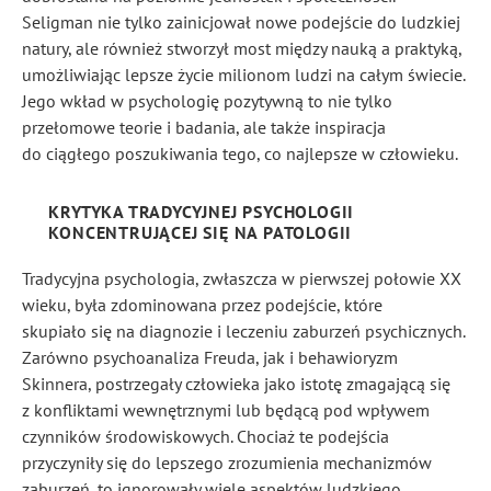
Seligman nie tylko zainicjował nowe podejście do ludzkiej
natury, ale również stworzył most między nauką a praktyką,
umożliwiając lepsze życie milionom ludzi na całym świecie.
Jego wkład w psychologię pozytywną to nie tylko
przełomowe teorie i badania, ale także inspiracja
do ciągłego poszukiwania tego, co najlepsze w człowieku.
KRYTYKA TRADYCYJNEJ PSYCHOLOGII
KONCENTRUJĄCEJ SIĘ NA PATOLOGII
Tradycyjna psychologia, zwłaszcza w pierwszej połowie XX
wieku, była zdominowana przez podejście, które
skupiało się na diagnozie i leczeniu zaburzeń psychicznych.
Zarówno psychoanaliza Freuda, jak i behawioryzm
Skinnera, postrzegały człowieka jako istotę zmagającą się
z konfliktami wewnętrznymi lub będącą pod wpływem
czynników środowiskowych. Chociaż te podejścia
przyczyniły się do lepszego zrozumienia mechanizmów
zaburzeń, to ignorowały wiele aspektów ludzkiego