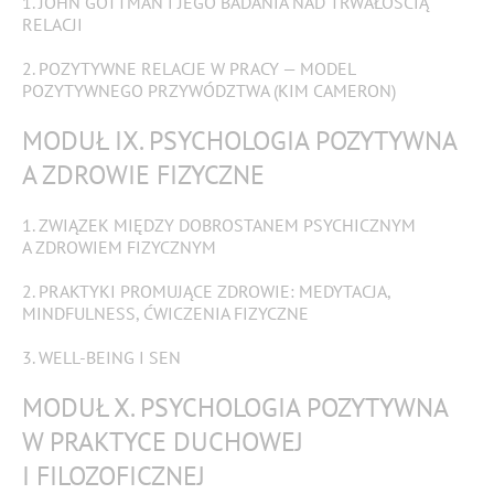
1. JOHN GOTTMAN I JEGO BADANIA NAD TRWAŁOŚCIĄ
RELACJI
2. POZYTYWNE RELACJE W PRACY — MODEL
POZYTYWNEGO PRZYWÓDZTWA (KIM CAMERON)
MODUŁ IX. PSYCHOLOGIA POZYTYWNA
A ZDROWIE FIZYCZNE
1. ZWIĄZEK MIĘDZY DOBROSTANEM PSYCHICZNYM
A ZDROWIEM FIZYCZNYM
2. PRAKTYKI PROMUJĄCE ZDROWIE: MEDYTACJA,
MINDFULNESS, ĆWICZENIA FIZYCZNE
3. WELL-BEING I SEN
MODUŁ X. PSYCHOLOGIA POZYTYWNA
W PRAKTYCE DUCHOWEJ
I FILOZOFICZNEJ