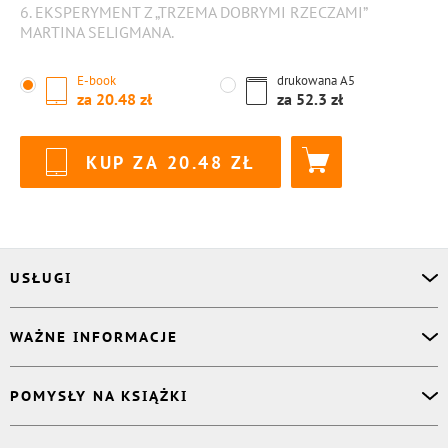
6. EKSPERYMENT Z „TRZEMA DOBRYMI RZECZAMI”
MARTINA SELIGMANA.
E-book
drukowana
A5
za
20.48
za
52.3
KUP ZA
20.48
USŁUGI
Asystent osobisty
WAŻNE INFORMACJE
Korektor
Projektant okładki
O nas
POMYSŁY NA KSIĄŻKI
Druk Twojej książki
Książki Ridero
Publikacja
Pomoc
Książka wspomnień