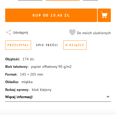
KUP OD 20.48
Udostępnij
Do moich ulubionych
PRZECZYTAJ
SPIS TREŚCI
O KSIĄŻCE
Objętość:
174
str.
Blok tekstowy:
papier offsetowy 90 g/m2
Format:
145 × 205 mm
Okładka:
miękka
Rodzaj oprawy:
blok klejony
Więcej informacji
ISBN:
978-83-8414-807-5