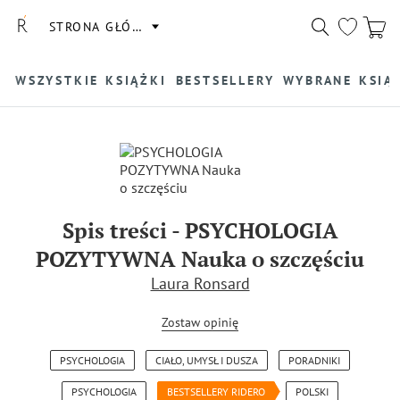
STRONA GŁÓWNA
WSZYSTKIE KSIĄŻKI
BESTSELLERY
WYBRANE KSIĄ
Spis treści
-
PSYCHOLOGIA
POZYTYWNA Nauka o szczęściu
Laura Ronsard
Zostaw opinię
PSYCHOLOGIA
CIAŁO, UMYSŁ I DUSZA
PORADNIKI
PSYCHOLOGIA
BESTSELLERY RIDERO
POLSKI