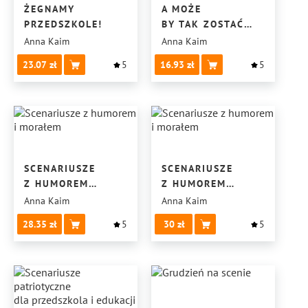
ŻEGNAMY
A MOŻE
PRZEDSZKOLE!
BY TAK ZOSTAĆ
DYREKTOREM?
Anna Kaim
Anna Kaim
23.07
5
16.93
5
SCENARIUSZE
SCENARIUSZE
Z HUMOREM
Z HUMOREM
I MORAŁEM
I MORAŁEM
Anna Kaim
Anna Kaim
28.35
5
30
5