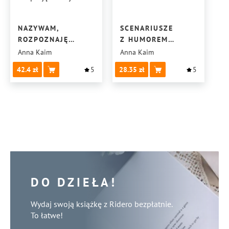
NAZYWAM,
SCENARIUSZE
ROZPOZNAJĘ
Z HUMOREM
I AKCEPTUJĘ
I MORAŁEM
Anna Kaim
Anna Kaim
EMOCJE
42.4
5
28.35
5
DO DZIEŁA!
Wydaj swoją książkę z Ridero bezpłatnie.
To łatwe!