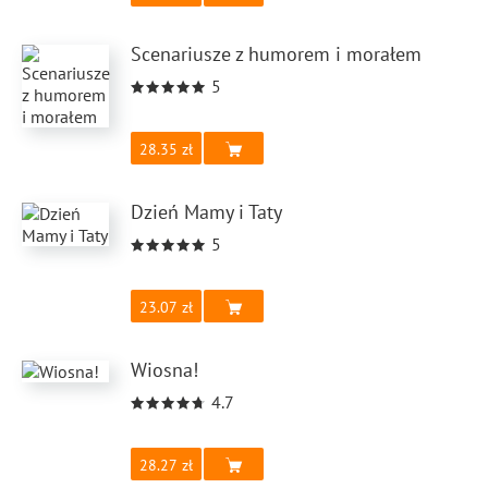
Scenariusze z humorem i morałem
5
28.35
Dzień Mamy i Taty
5
23.07
Wiosna!
4.7
28.27