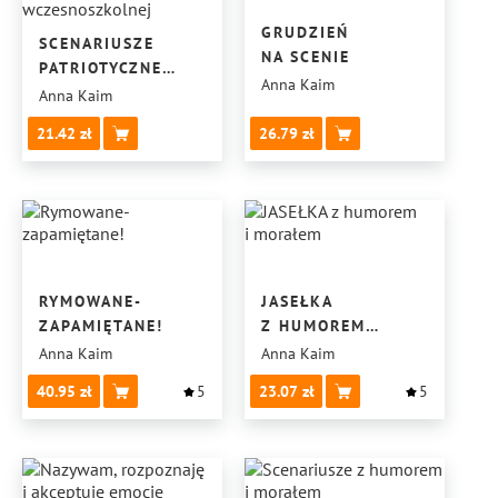
GRUDZIEŃ
SCENARIUSZE
NA SCENIE
PATRIOTYCZNE
Anna Kaim
DLA PRZEDSZKOLA
Anna Kaim
I EDUKACJI
21.42
26.79
WCZESNOSZKOLNEJ
RYMOWANE-
JASEŁKA
ZAPAMIĘTANE!
Z HUMOREM
I MORAŁEM
Anna Kaim
Anna Kaim
40.95
5
23.07
5