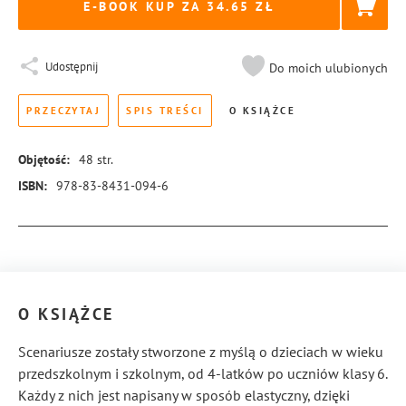
E-BOOK KUP ZA
34.65
Udostępnij
Do moich ulubionych
PRZECZYTAJ
SPIS TREŚCI
O KSIĄŻCE
Objętość:
48
str.
ISBN:
978-83-8431-094-6
Więcej informacji
O KSIĄŻCE
Scenariusze zostały stworzone z myślą o dzieciach w wieku
przedszkolnym i szkolnym, od 4-latków po uczniów klasy 6.
Każdy z nich jest napisany w sposób elastyczny, dzięki