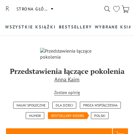
STRONA GŁÓWNA
WSZYSTKIE KSIĄŻKI
BESTSELLERY
WYBRANE KSIĄ
Przedstawienia łączące pokolenia
Anna Kaim
Zostaw opinię
NAUKI SPOŁECZNE
DLA DZIECI
PROZA WSPÓŁCZESNA
HUMOR
BESTSELLERY RIDERO
POLSKI