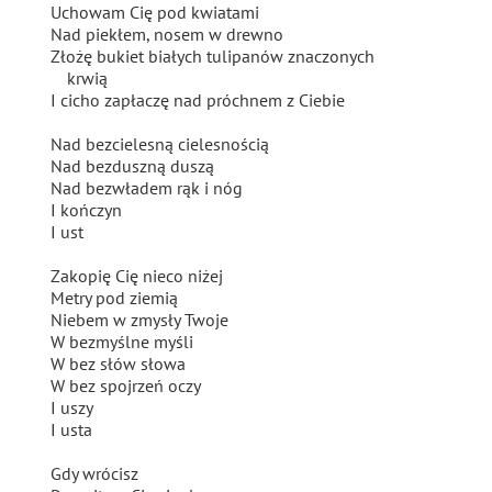
Uchowam Cię pod kwiatami
Nad piekłem, nosem w drewno
Złożę bukiet białych tulipanów znaczonych
krwią
I cicho zapłaczę nad próchnem z Ciebie
Nad bezcielesną cielesnością
Nad bezduszną duszą
Nad bezwładem rąk i nóg
I kończyn
I ust
Zakopię Cię nieco niżej
Metry pod ziemią
Niebem w zmysły Twoje
W bezmyślne myśli
W bez słów słowa
W bez spojrzeń oczy
I uszy
I usta
Gdy wrócisz