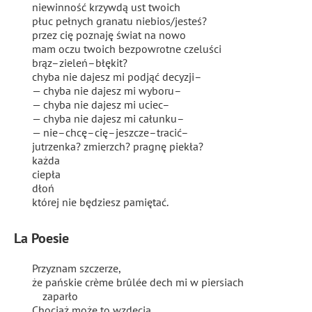
niewinność krzywdą ust twoich
płuc pełnych granatu niebios/jesteś?
przez cię poznaję świat na nowo
mam oczu twoich bezpowrotne czeluści
brąz–zieleń–błękit?
chyba nie dajesz mi podjąć decyzji–
— chyba nie dajesz mi wyboru–
— chyba nie dajesz mi uciec–
— chyba nie dajesz mi całunku–
— nie–chcę–cię–jeszcze–tracić–
jutrzenka? zmierzch? pragnę piekła?
każda
ciepła
dłoń
której nie będziesz pamiętać.
La Poesie
Przyznam szczerze,
że pańskie crème brûlée dech mi w piersiach
zaparło
Chociaż może to wzdęcia,