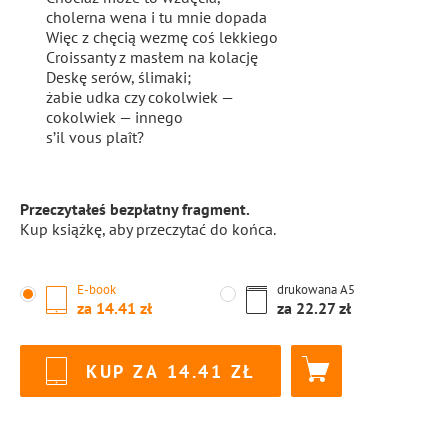
cholerna wena i tu mnie dopada
Więc z chęcią wezmę coś lekkiego
Croissanty z masłem na kolację
Deskę serów, ślimaki;
żabie udka czy cokolwiek —
cokolwiek — innego
s’il vous plaît?
Przeczytałeś bezpłatny fragment.
Kup książkę, aby przeczytać do końca.
E-book
drukowana
A5
za
14.41
za
22.27
KUP ZA
14.41