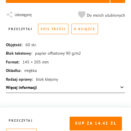
Udostępnij
Do moich ulubionych
PRZECZYTAJ
SPIS TREŚCI
O KSIĄŻCE
Objętość:
60
str.
Blok tekstowy:
papier offsetowy 90 g/m2
Format:
145 × 205 mm
Okładka:
miękka
Rodzaj oprawy:
blok klejony
Więcej informacji
ISBN:
978-83-8104-352-6
PRZECZYTAJ
KUP ZA
14.41