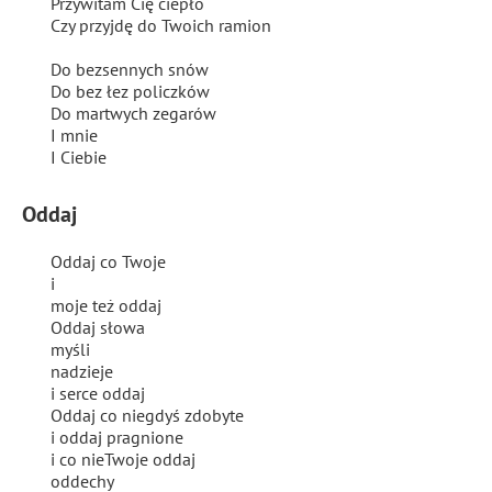
Przywitam Cię ciepło
Czy przyjdę do Twoich ramion
Do bezsennych snów
Do bez łez policzków
Do martwych zegarów
I mnie
I Ciebie
Oddaj
Oddaj co Twoje
i
moje też oddaj
Oddaj słowa
myśli
nadzieje
i serce oddaj
Oddaj co niegdyś zdobyte
i oddaj pragnione
i co nieTwoje oddaj
oddechy