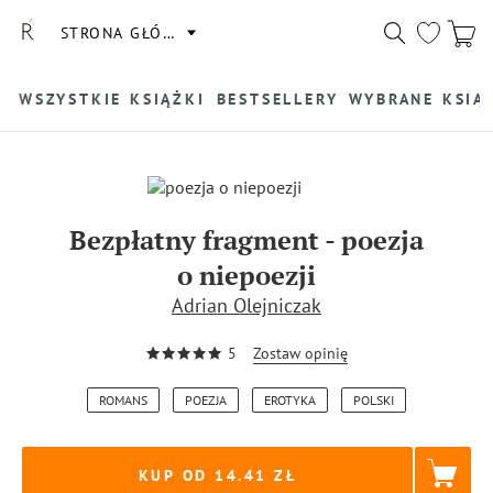
STRONA GŁÓWNA
WSZYSTKIE KSIĄŻKI
BESTSELLERY
WYBRANE KSIĄ
Bezpłatny fragment
-
poezja
o niepoezji
Adrian Olejniczak
5
Zostaw opinię
ROMANS
POEZJA
EROTYKA
POLSKI
KUP OD 14.41