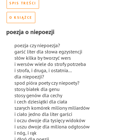
SPIS TREŚCI
O KSIĄŻCE
poezja o niepoezji
poezja czy niepoezja?
garść liter dla słowa egzystencji
słów kilka by tworzyć wers
i wersów wiele do strofy potrzeba
i strofa, i
drug
a, i ostatnia…
dla niepoezji?
spod pióra poety czy niepoety?
stosy białek dla genu
stosy genów dla cechy
i cech dziesiątki dla ciała
szarych komórek miliony miliardów
i ciało jedno dla liter garści
i oczu dwoje dla tysięcy widoków
i uszu dwoje dla miliona odgłosów
i nóg, i rąk
i dłoń dla poezji