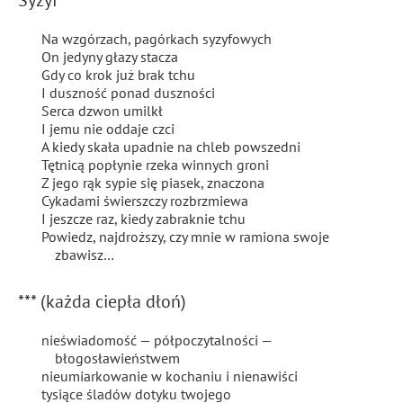
Syzyf
Na wzgórzach, pagórkach syzyfowych
On jedyny głazy stacza
Gdy co krok już brak tchu
I duszność ponad duszności
Serca dzwon umilkł
I jemu nie oddaje czci
A kiedy skała upadnie na chleb powszedni
Tętnicą popłynie rzeka winnych groni
Z jego rąk sypie się piasek, znaczona
Cykadami świerszczy rozbrzmiewa
I jeszcze raz, kiedy zabraknie tchu
Powiedz, najdroższy, czy mnie w ramiona swoje
zbawisz…
*** (każda ciepła dłoń)
nieświadomość — półpoczytalności —
błogosławieństwem
nieumiarkowanie w kochaniu i nienawiści
tysiące śladów dotyku twojego