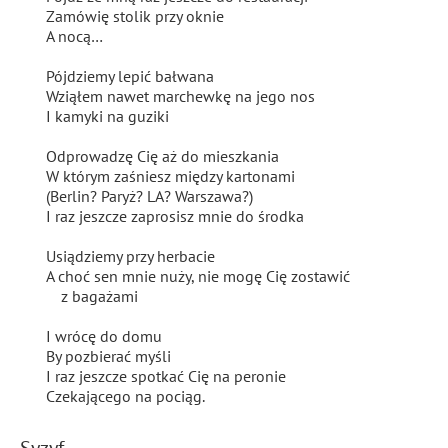
Zamówię stolik przy oknie
A nocą…
Pójdziemy lepić bałwana
Wziąłem na
wet
marchewkę na jego nos
I kamyki na guziki
Odprowadzę Cię aż do mieszkania
W którym zaśniesz między kartonami
(Berlin? Paryż? LA? Warszawa?)
I raz jeszcze zaprosisz mnie do środka
Usiądziemy przy herbacie
A choć sen mnie nuży, nie mogę Cię zostawić
z bagażami
I wrócę do domu
By pozbierać myśli
I raz jeszcze spotkać Cię na peronie
Czekającego na pociąg.