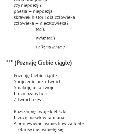
czy niepoezji?
poezja — niepoezja
skrawek historii dla człowieka
człowieka — nieczłowieka?
tobie,
wciąż tobie
i nikomu innemu.
*** (Poznaję Ciebie ciągle)
Poznaję Ciebie ciągle
Spojrzenie oczu Twoich
Smakuję usta Twoje
I rozmazany tusz
Z Twoich rzęs
Rozszarpię Twoje kieliszki
I rzucę piasek w ramiona
A poniewierać uśmiechów za białe
obrusy nie ośmielę się