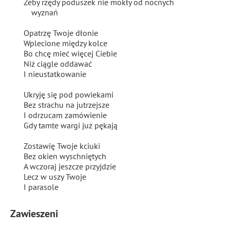
Żeby rzędy poduszek nie mokły od nocnych
wyznań
Opatrzę Twoje dłonie
Wplecione między kolce
Bo chcę mieć więcej Ciebie
Niż ciągle oddawać
I nieustatkowanie
Ukryję się pod powiekami
Bez strachu na jutrzejsze
I odrzucam zamówienie
Gdy tamte wargi już pękają
Zostawię Twoje kciuki
Bez okien wyschniętych
A wczoraj jeszcze przyjdzie
Lecz w uszy Twoje
I parasole
Zawieszeni