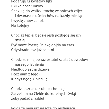
Podaruję Ci kwiatów łąki
I kilka pocałunków.
Spakuję do walizki trochę wspólnych zdjęć
i dwanaście uśmiechów na każdy miesiąc
I wyślę znów za rok
Na kolejny
Chociaż lepiej będzie jeśli pozbędę się ich
dzisiaj
Być może Pocztą Polską dojdą na czas
Gdy skradniesz już ostatni
Chodź ze mną po raz ostatni szukać dowodów
naszego istnienia
Niedługo zetną drzewa
I cóż nam z tego?
Kiedyś będę. Obiecuję.
Chodź jeszcze raz ubrać choinkę
Zaczekam na Ciebie do kolejnych świąt
Żeby podać ci żakiet
Pójdź ze mną raz jeszcze do restauracji