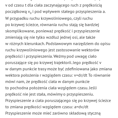
v od czasu t dla ciała zaczynającego ruch z prędkością
początkową v
i pod wpływem stałego przyspieszenia a.
0
W przypadku ruchu krzywoliniowego, czyli ruchu
po krzywej ścieżce, równania ruchu stają się bardziej
skomplikowane, ponieważ prędkość i przyspieszenie
zmieniają się nie tylko wzdłuż jednej osi, ale także
w różnych kierunkach. Podstawowym narzędziem do opisu
ruchu krzywoliniowego jest zastosowanie wektorów
prędkości i przyspieszenia. Weźmy pod uwagę ciało
poruszające się po krzywej trajektorii. Jego prędkość v
w danym punkcie trasy może być zdefiniowana jako zmiana
wektora położenia r względem czasu: v=dr/dt To równanie
mówi nam, że prędkość ciała w danym punkcie
to pochodna położenia ciała względem czasu. Jeśli
prędkość nie jest stała, mówimy o przyspieszeniu.
Przyspieszenie a ciała poruszającego się po krzywej ścieżce
to zmiana prędkości względem czasu: a=dv/dt
Przyspieszenie może mieć zarówno składową styczną