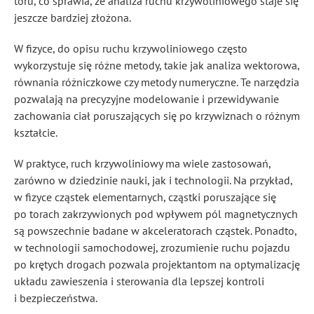
toru, co sprawia, że analiza ruchu krzywoliniowego staje się
jeszcze bardziej złożona.
W fizyce, do opisu ruchu krzywoliniowego często
wykorzystuje się różne metody, takie jak analiza wektorowa,
równania różniczkowe czy metody numeryczne. Te narzędzia
pozwalają na precyzyjne modelowanie i przewidywanie
zachowania ciał poruszających się po krzywiznach o różnym
kształcie.
W praktyce, ruch krzywoliniowy ma wiele zastosowań,
zarówno w dziedzinie nauki, jak i technologii. Na przykład,
w fizyce cząstek elementarnych, cząstki poruszające się
po torach zakrzywionych pod wpływem pól magnetycznych
są powszechnie badane w akceleratorach cząstek. Ponadto,
w technologii samochodowej, zrozumienie ruchu pojazdu
po krętych drogach pozwala projektantom na optymalizację
układu zawieszenia i sterowania dla lepszej kontroli
i bezpieczeństwa.