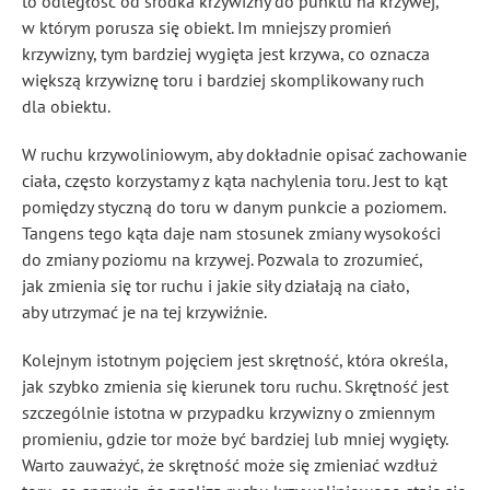
to odległość od środka krzywizny do punktu na krzywej,
w którym porusza się obiekt. Im mniejszy promień
krzywizny, tym bardziej wygięta jest krzywa, co oznacza
większą krzywiznę toru i bardziej skomplikowany ruch
dla obiektu.
W ruchu krzywoliniowym, aby dokładnie opisać zachowanie
ciała, często korzystamy z kąta nachylenia toru. Jest to kąt
pomiędzy styczną do toru w danym punkcie a poziomem.
Tangens tego kąta daje nam stosunek zmiany wysokości
do zmiany poziomu na krzywej. Pozwala to zrozumieć,
jak zmienia się tor ruchu i jakie siły działają na ciało,
aby utrzymać je na tej krzywiźnie.
Kolejnym istotnym pojęciem jest skrętność, która określa,
jak szybko zmienia się kierunek toru ruchu. Skrętność jest
szczególnie istotna w przypadku krzywizny o zmiennym
promieniu, gdzie tor może być bardziej lub mniej wygięty.
Warto zauważyć, że skrętność może się zmieniać wzdłuż