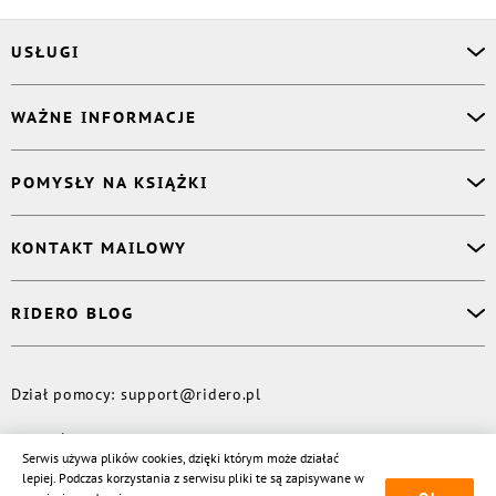
USŁUGI
Asystent osobisty
WAŻNE INFORMACJE
Korektor
Projektant okładki
O nas
POMYSŁY NA KSIĄŻKI
Druk Twojej książki
Książki Ridero
Publikacja
Pomoc
Książka wspomnień
KONTAKT MAILOWY
Polityka prywatności
Dzienniczek malucha
Książka eksperta
Dział pomocy
:
support@ridero.pl
RIDERO BLOG
Wydaj tomik poezji
Kontakt dla mediów
:
pr@ridero.pl
Dzieci też mogą pisać!
Więcej
Dział pomocy
:
support@ridero.pl
© Rideró, 2013—
2026
Serwis używa plików cookies, dzięki którym może działać
lepiej. Podczas korzystania z serwisu pliki te są zapisywane w