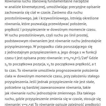
Równania ruchu stanowią fundamentalne narzędzie
w analizie kinematycznej, umożliwiając precyzyjne opisanie
zachowania się ciał w czasie. Zarówno dla ruchu
prostoliniowego, jak i krzywoliniowego, istnieją określone
równania, które pozwalają przewidywać położenie,
prędkość i przyspieszenie w dowolnym momencie czasu.
W ruchu prostoliniowym, czyli ruchu po linii prostej,
podstawowym równaniem jest równanie ruchu jednostajnie
przyspieszonego. W przypadku ciała poruszającego się
z jednostajnym przyspieszeniem a, jego droga s w funkcji
czasu t jest opisana przez równanie: s=s
+v
t+1/2at
Gdzie
2
0
0
s
to początkowa pozycja, v
to początkowa prędkość, a t
0
0
to czas. To równanie umożliwia prognozowanie położenia
ciała w dowolnym momencie czasu, przy założeniu stałego
przyspieszenia. Jeśli jednak przyspieszenie nie jest stałe,
potrzebne są bardziej zaawansowane równania, takie
jak równanie ruchu jednostajnie zmiennego. Dla takiego
ruchu, gdzie przyspieszenie zmienia się w czasie, stosuje się
równanie: v=v
+at To równanie opisuje zależność prędkości
0