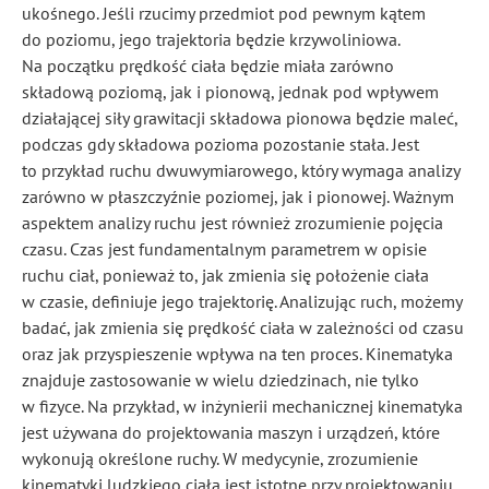
ukośnego. Jeśli rzucimy przedmiot pod pewnym kątem
do poziomu, jego trajektoria będzie krzywoliniowa.
Na początku prędkość ciała będzie miała zarówno
składową poziomą, jak i pionową, jednak pod wpływem
działającej siły grawitacji składowa pionowa będzie maleć,
podczas gdy składowa pozioma pozostanie stała. Jest
to przykład ruchu dwuwymiarowego, który wymaga analizy
zarówno w płaszczyźnie poziomej, jak i pionowej. Ważnym
aspektem analizy ruchu jest również zrozumienie pojęcia
czasu. Czas jest fundamentalnym parametrem w opisie
ruchu ciał, ponieważ to, jak zmienia się położenie ciała
w czasie, definiuje jego trajektorię. Analizując ruch, możemy
badać, jak zmienia się prędkość ciała w zależności od czasu
oraz jak przyspieszenie wpływa na ten proces. Kinematyka
znajduje zastosowanie w wielu dziedzinach, nie tylko
w fizyce. Na przykład, w inżynierii mechanicznej kinematyka
jest używana do projektowania maszyn i urządzeń, które
wykonują określone ruchy. W medycynie, zrozumienie
kinematyki ludzkiego ciała jest istotne przy projektowaniu