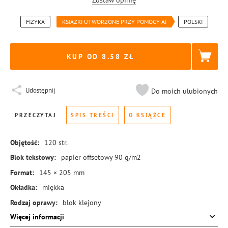
Zostaw opinię
FIZYKA
KSIĄŻKI UTWORZONE PRZY POMOCY AI
POLSKI
KUP OD 8.58
Udostępnij
Do moich ulubionych
PRZECZYTAJ
SPIS TREŚCI
O KSIĄŻCE
Objętość:
120
str.
Blok tekstowy:
papier offsetowy 90 g/m2
Format:
145 × 205 mm
Okładka:
miękka
Rodzaj oprawy:
blok klejony
Więcej informacji
ISBN:
978-83-8369-781-9