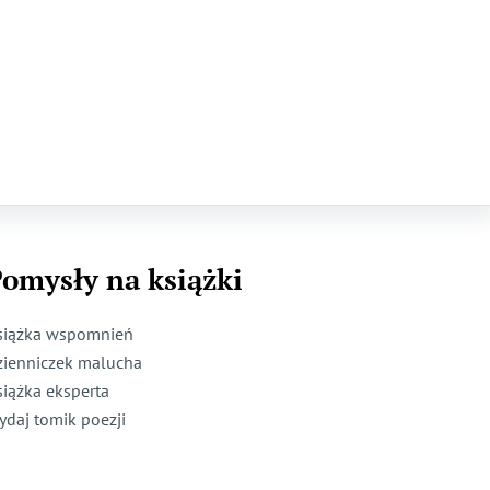
omysły na książki
siążka wspomnień
zienniczek malucha
siążka eksperta
ydaj tomik poezji