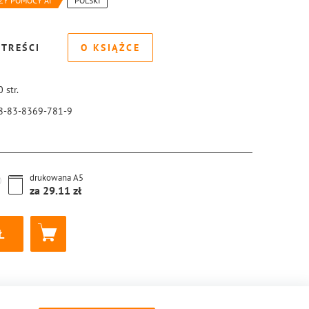
ZY POMOCY AI
POLSKI
 TREŚCI
O KSIĄŻCE
0
str.
8-83-8369-781-9
drukowana
A5
za
29.11