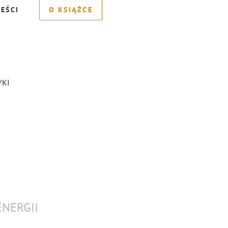
REŚCI
O KSIĄŻCE
YKI
NERGII