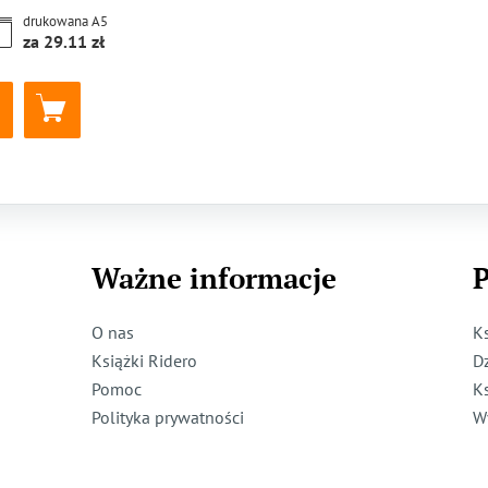
drukowana
A5
za
29.11
Ważne informacje
P
O nas
K
Książki Ridero
D
Pomoc
K
Polityka prywatności
W