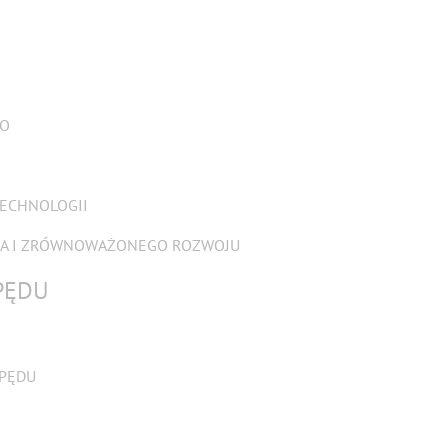
GO
TECHNOLOGII
KA I ZRÓWNOWAŻONEGO ROZWOJU
PĘDU
PĘDU