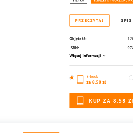
FIZYKA
KSIĄŻKI UTWORZONE PR
PRZECZYTAJ
SPIS
Objętość:
12
ISBN:
97
Więcej informacji
E-book
za
8.58
KUP ZA
8.58