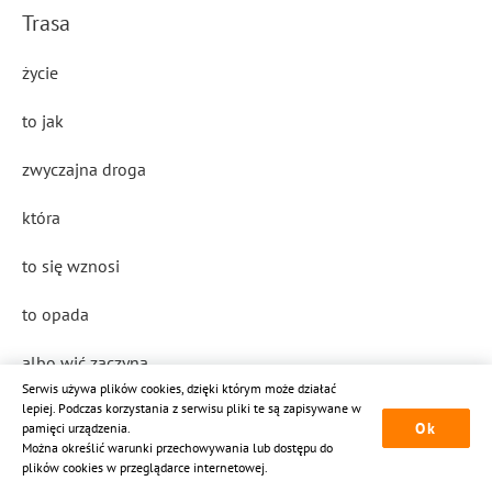
Trasa
życie
to jak
zwyczajna droga
która
to się wznosi
to opada
albo wić zaczyna
Serwis używa plików cookies, dzięki którym może działać
lepiej. Podczas korzystania z serwisu pliki te są zapisywane w
krajobraz
Ok
pamięci urządzenia.
Można określić warunki przechowywania lub dostępu do
ciekawym czyni
plików cookies w przeglądarce internetowej.