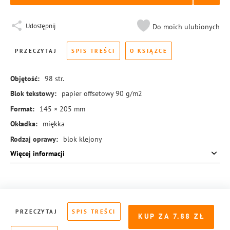
Udostępnij
Do moich ulubionych
PRZECZYTAJ
SPIS TREŚCI
O KSIĄŻCE
Objętość:
98
str.
Blok tekstowy:
papier offsetowy 90 g/m2
Format:
145 × 205 mm
Okładka:
miękka
Rodzaj oprawy:
blok klejony
Więcej informacji
ISBN:
978-83-8126-122-7
PRZECZYTAJ
SPIS TREŚCI
KUP ZA
7.88