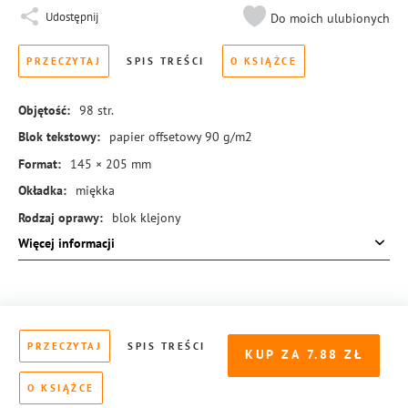
Udostępnij
Do moich ulubionych
PRZECZYTAJ
SPIS TREŚCI
O KSIĄŻCE
Objętość:
98
str.
Blok tekstowy:
papier offsetowy 90 g/m2
Format:
145 × 205 mm
Okładka:
miękka
Rodzaj oprawy:
blok klejony
Więcej informacji
ISBN:
978-83-8126-122-7
PRZECZYTAJ
SPIS TREŚCI
KUP ZA
7.88
O KSIĄŻCE