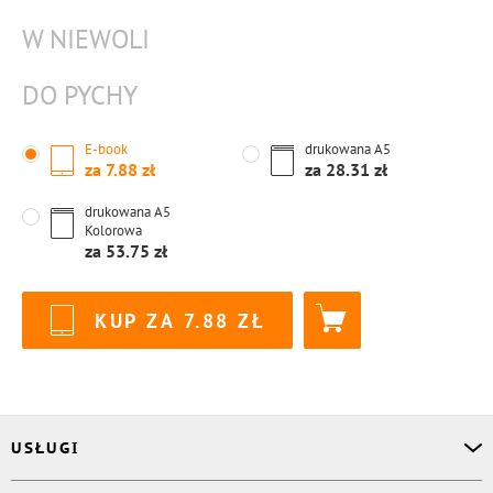
W NIEWOLI
DO PYCHY
E-book
drukowana
A5
za
7.88
za
28.31
drukowana
A5
Kolorowa
za
53.75
KUP ZA
7.88
USŁUGI