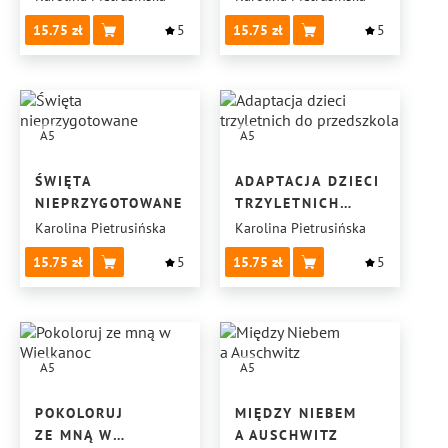
PUBLICZNEGO
15.75
5
15.75
5
A5
A5
ŚWIĘTA
ADAPTACJA DZIECI
NIEPRZYGOTOWANE
TRZYLETNICH
DO PRZEDSZKOLA
Karolina Pietrusińska
Karolina Pietrusińska
15.75
5
15.75
5
A5
A5
POKOLORUJ
MIĘDZY NIEBEM
ZE MNĄ W
A AUSCHWITZ