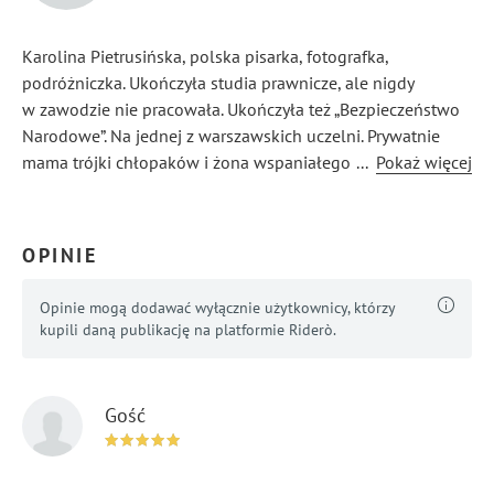
Karolina Pietrusińska, polska pisarka, fotografka,
podróżniczka. Ukończyła studia prawnicze, ale nigdy
w zawodzie nie pracowała. Ukończyła też „Bezpieczeństwo
Narodowe”. Na jednej z warszawskich uczelni. Prywatnie
mama trójki chłopaków i żona wspaniałego męża. Nie lubi
...
Pokaż więcej
ograniczeń i sztucznych barier, dlatego też jest pisarką
wszechstronną z dość pokaźnym dorobkiem pisarskim.
OPINIE
Opinie mogą dodawać wyłącznie użytkownicy, którzy
kupili daną publikację na platformie Riderò.
Gość