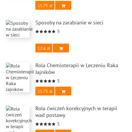
15.75
Sposoby na zarabianie w sieci
5
12.6
Rola Chemioterapii w Leczeniu Raka
Jajników
5
15.75
Rola ćwiczeń korekcyjnych w terapii
wad postawy
5