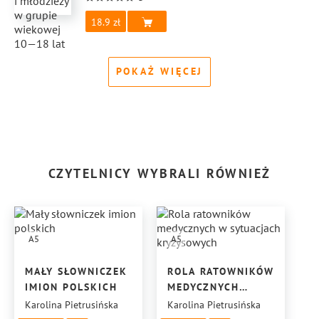
18.9
POKAŻ WIĘCEJ
CZYTELNICY WYBRALI RÓWNIEŻ
A5
A5
MAŁY SŁOWNICZEK
ROLA RATOWNIKÓW
IMION POLSKICH
MEDYCZNYCH
W SYTUACJACH
Karolina Pietrusińska
Karolina Pietrusińska
KRYZYSOWYCH