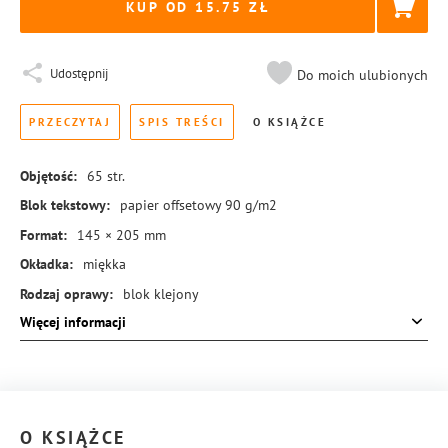
KUP OD 15.75
Udostępnij
Do moich ulubionych
PRZECZYTAJ
SPIS TREŚCI
O KSIĄŻCE
Objętość:
65
str.
Blok tekstowy:
papier offsetowy 90 g/m2
Format:
145 × 205 mm
Okładka:
miękka
Rodzaj oprawy:
blok klejony
Więcej informacji
ISBN:
978-83-8351-114-6
O KSIĄŻCE