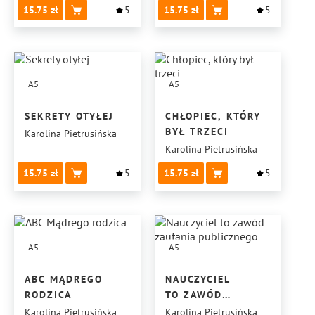
15.75
5
15.75
5
A5
A5
SEKRETY OTYŁEJ
CHŁOPIEC, KTÓRY
BYŁ TRZECI
Karolina Pietrusińska
Karolina Pietrusińska
15.75
5
15.75
5
A5
A5
ABC MĄDREGO
NAUCZYCIEL
RODZICA
TO ZAWÓD
ZAUFANIA
Karolina Pietrusińska
Karolina Pietrusińska