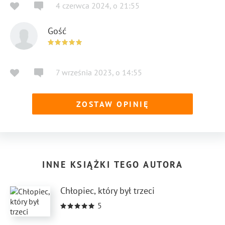
4 czerwca 2024
,
o
21:55
Gość
7 września 2023
,
o
14:55
ZOSTAW OPINIĘ
INNE KSIĄŻKI TEGO AUTORA
Chłopiec, który był trzeci
5