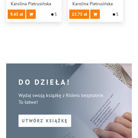
WIELKANOC
Karolina Pietrusińska
Karolina Pietrusińska
9.45
5
15.75
5
DO DZIEŁA!
Wydaj swoją książkę z Ridero bezpłatnie.
To łatwe!
UTWÓRZ KSIĄŻKĘ