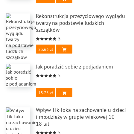
Rekonstrukcja przeżyciowego wyglądu
twarzy na podstawie ludzkich
szczątków
5
23.63
Jak poradzić sobie z podjadaniem
5
15.75
Wpływ Tik-Toka na zachowanie u dzieci
i młodzieży w grupie wiekowej 10—
18 lat
5