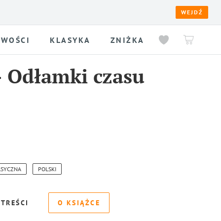
WEJDŹ
WOŚCI
KLASYKA
ZNIŻKA
-
Odłamki czasu
ASYCZNA
POLSKI
 TREŚCI
O KSIĄŻCE