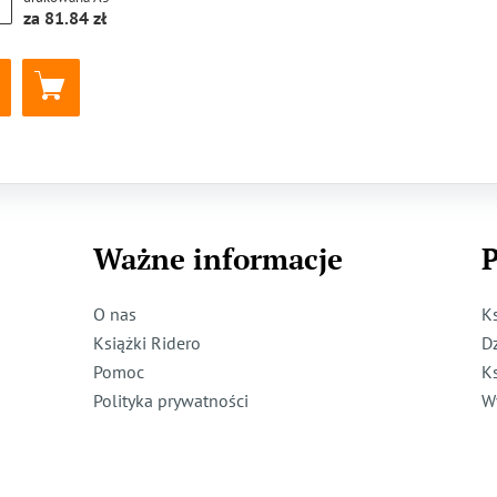
za
81.84
Ważne informacje
P
O nas
K
Książki Ridero
D
Pomoc
K
Polityka prywatności
W