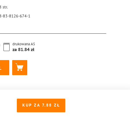
8
str.
8-83-8126-674-1
drukowana
A5
za
81.84
KUP ZA
7.88