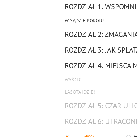
ROZDZIAŁ 1: WSPOMNI
W SĄDZIE POKOJU
ROZDZIAŁ 2: ZMAGANI
ROZDZIAŁ 3: JAK SPLAT
ROZDZIAŁ 4: MIEJSCA
WYŚCIG
LASOTA IDZIE!
ROZDZIAŁ 5: CZAR ULI
ROZDZIAŁ 6: UTRACON
E-book