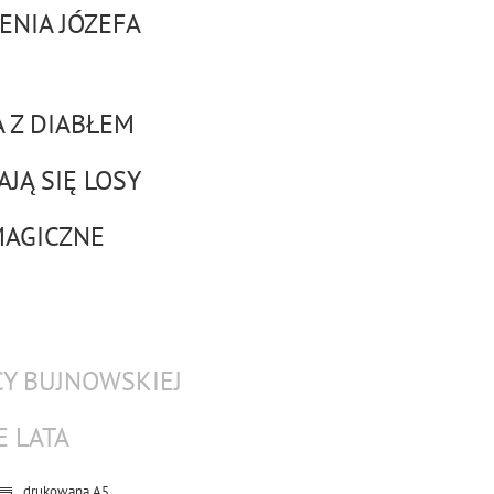
ENIA JÓZEFA
A Z DIABŁEM
AJĄ SIĘ LOSY
 MAGICZNE
CY BUJNOWSKIEJ
E LATA
drukowana
A5