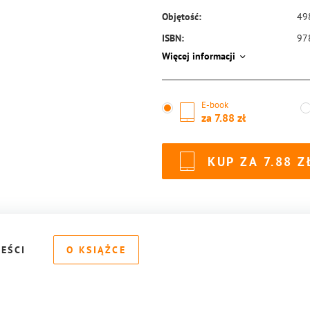
Objętość:
49
ISBN:
97
Więcej informacji
E-book
za
7.88
KUP ZA
7.88
REŚCI
O KSIĄŻCE