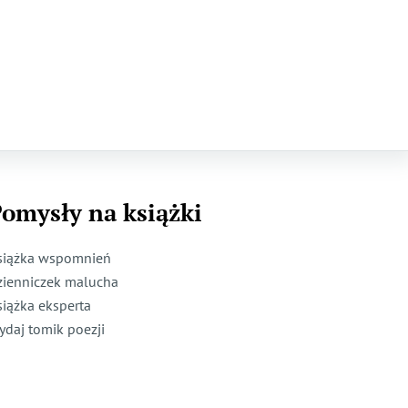
omysły na książki
siążka wspomnień
zienniczek malucha
siążka eksperta
ydaj tomik poezji