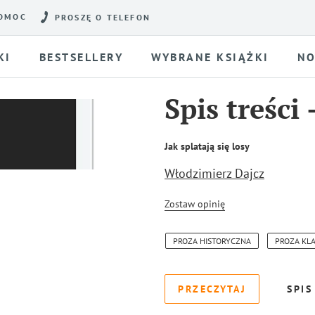
OMOC
PROSZĘ O TELEFON
KI
BESTSELLERY
WYBRANE KSIĄŻKI
NO
Spis treści
Jak splatają się losy
Włodzimierz Dajcz
Zostaw opinię
PROZA HISTORYCZNA
PROZA KL
PRZECZYTAJ
SPIS