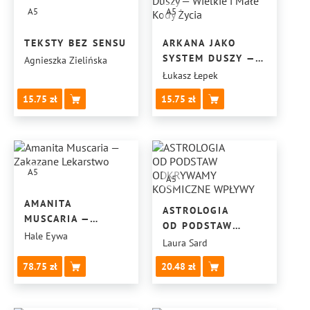
A5
A5
TEKSTY BEZ SENSU
ARKANA JAKO
SYSTEM DUSZY —
Agnieszka Zielińska
WIELKIE I MAŁE
Łukasz Łepek
KODY ŻYCIA
15.75
15.75
A5
A5
AMANITA
ASTROLOGIA
MUSCARIA —
OD PODSTAW
ZAKAZANE
Hale Eywa
ODKRYWAMY
Laura Sard
LEKARSTWO
KOSMICZNE
78.75
20.48
WPŁYWY