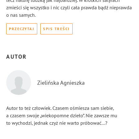
lecz naturę ludzką jak najbardziej. W krótkich satyrach
zmieści się wszystko i nic czyli cała prawda bądź nieprawda
o nas samych.
PRZECZYTAJ
SPIS TREŚCI
AUTOR
Zielińska Agnieszka
Autor to też człowiek. Czasem ośmiesza sam siebie,
a czasem swoje „wiekopomne dzieło”. Nie zawsze mu
to wychodzi, jednak czyż nie warto próbować…?
...
Pokaż więcej