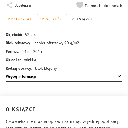
Udostępnij
Do moich ulubionych
PRZECZYTAJ
SPIS TREŚCI
O KSIĄŻCE
Objętość:
52
str.
Blok tekstowy:
papier offsetowy 90 g/m2
Format:
145 × 205 mm
Okładka:
miękka
Rodzaj oprawy:
blok klejony
Więcej informacji
ISBN:
978-83-8369-650-8
O KSIĄŻCE
Człowieka nie można opisać i zamknąć w jednej publikacji,