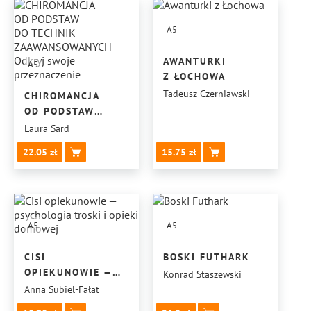
A5
AWANTURKI
A5
Z ŁOCHOWA
Tadeusz Czerniawski
CHIROMANCJA
OD PODSTAW
DO TECHNIK
Laura Sard
ZAAWANSOWANYCH
22.05
15.75
ODKRYJ SWOJE
PRZEZNACZENIE
A5
A5
CISI
BOSKI FUTHARK
OPIEKUNOWIE —
Konrad Staszewski
PSYCHOLOGIA
Anna Subiel-Fałat
TROSKI I OPIEKI