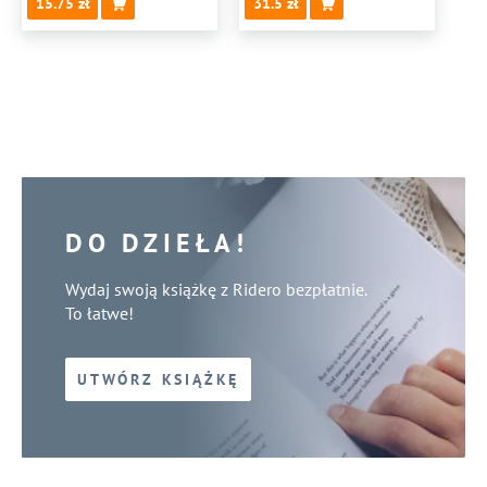
15.75
31.5
DOMOWEJ
DO DZIEŁA!
Wydaj swoją książkę z Ridero bezpłatnie.
To łatwe!
UTWÓRZ KSIĄŻKĘ