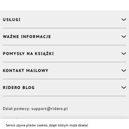
USŁUGI
Asystent osobisty
WAŻNE INFORMACJE
Korektor
Projektant okładki
O nas
POMYSŁY NA KSIĄŻKI
Druk Twojej książki
Książki Ridero
Publikacja
Pomoc
Książka wspomnień
KONTAKT MAILOWY
Polityka prywatności
Dzienniczek malucha
Książka eksperta
Dział pomocy
:
support@ridero.pl
RIDERO BLOG
Wydaj tomik poezji
Kontakt dla mediów
:
pr@ridero.pl
Dzieci też mogą pisać!
Więcej
Dział pomocy
:
support@ridero.pl
© Rideró, 2013—
2026
Serwis używa plików cookies, dzięki którym może działać