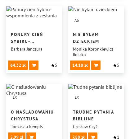
A5
PONURY CIEŃ
NIE BYŁAM
SYBIRU-
DZIECKIEM
WSPOMNIENIA
Barbara Janczura
Monika Koronkiewicz–
Roszko
Z ZESŁANIA
64.32
5
14.18
5
A5
A5
O NAŚLADOWANIU
TRUDNE PYTANIA
CHRYSTUSA
BIBLIJNE
Tomasz a Kempis
Czesław Czyż
5.99
7.88
1