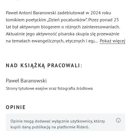
Paweł Antoni Baranowski zadebiutował w 2024 roku
tomikiem poetyckim „Dzień pocałunków”. Przez ponad 25
lat był aktywnym blogerem o różnych zainteresowaniach.
Aktualnie jego aktywność pisarska skupia się przeważnie
na tematach ewangelicznych, etycznych i egzystencjalnych,
...
Pokaż więcej
jako dziś jego zdaniem najpilniejszych i najbardziej
istotnych. Jego utwory przeznaczone są dla wszystkich,
ale głównie dla osób zainteresowanych tym tematem,
NAD KSIĄŻKĄ PRACOWALI:
otwartych i neutralnych. Nie są one krytyką, ani promocją
poglądów.
Paweł Baranowski
Strony tytułowe esejów oraz fotografia źródłowa
OPINIE
Opinie mogą dodawać wyłącznie użytkownicy, którzy
kupili daną publikację na platformie Riderò.