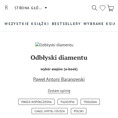
STRONA GŁÓWNA
WSZYSTKIE KSIĄŻKI
BESTSELLERY
WYBRANE KSIĄ
Odbłyski diamentu
wybór esejów (e-book)
Paweł Antoni Baranowski
Zostaw opinię
PROZA WSPÓŁCZESNA
FILOZOFIA
TEOLOGIA
CIAŁO, UMYSŁ I DUSZA
POLSKI