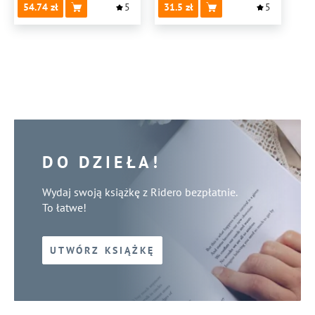
54.74
5
31.5
5
DO DZIEŁA!
Wydaj swoją książkę z Ridero bezpłatnie.
To łatwe!
UTWÓRZ KSIĄŻKĘ