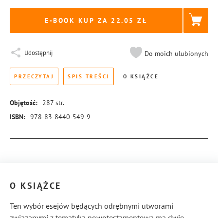
E-BOOK KUP ZA
22.05
Udostępnij
Do moich ulubionych
PRZECZYTAJ
SPIS TREŚCI
O KSIĄŻCE
Objętość:
287
str.
ISBN:
978-83-8440-549-9
Więcej informacji
O KSIĄŻCE
Ten wybór esejów będących odrębnymi utworami
związanymi z tematyką nowotestamentową ma dwie