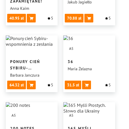
ZAPAMIĘTANE!
Jakub Jagiełło
Anna Kaim
40.95
5
70.88
5
A5
PONURY CIEŃ
36
SYBIRU-
Maria Żelazna
WSPOMNIENIA
Barbara Janczura
Z ZESŁANIA
64.32
5
31.5
5
A5
A5
200 NOTES
365 MYŚLI