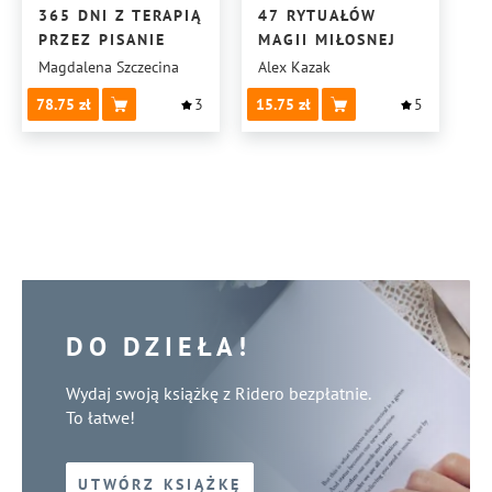
365 DNI Z TERAPIĄ
47 RYTUAŁÓW
PRZEZ PISANIE
MAGII MIŁOSNEJ
Magdalena Szczecina
Alex Kazak
78.75
3
15.75
5
DO DZIEŁA!
Wydaj swoją książkę z Ridero bezpłatnie.
To łatwe!
UTWÓRZ KSIĄŻKĘ