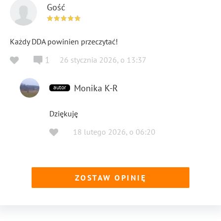
Gość
Każdy DDA powinien przeczytać!
1
26 stycznia 2026
,
o
13:37
Monika K-R
autor
Dziękuję
18 lutego 2026
,
o
06:20
ZOSTAW OPINIĘ