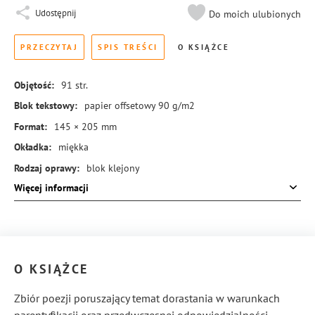
Udostępnij
Do moich ulubionych
PRZECZYTAJ
SPIS TREŚCI
O KSIĄŻCE
Objętość:
91
str.
Blok tekstowy:
papier offsetowy 90 g/m2
Format:
145 × 205 mm
Okładka:
miękka
Rodzaj oprawy:
blok klejony
Więcej informacji
ISBN:
978-83-8440-381-5
O KSIĄŻCE
Zbiór poezji poruszający temat dorastania w warunkach