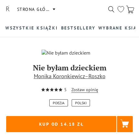
STRONA GŁÓWNA
WSZYSTKIE KSIĄŻKI
BESTSELLERY
WYBRANE KSIĄ
Nie byłam dzieckiem
Monika Koronkiewicz–Roszko
5
Zostaw opinię
POEZJA
POLSKI
KUP OD 14.18