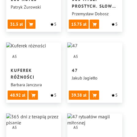
PROSTYCH. SŁOWO
Patryk Żurowski
DLA UKRAINY
Przemysław Dobosz
31.5
5
15.75
5
A5
A5
KUFEREK
47
RÓŻNOŚCI
Jakub Jagiełło
Barbara Janczura
48.92
5
39.38
5
A5
A5