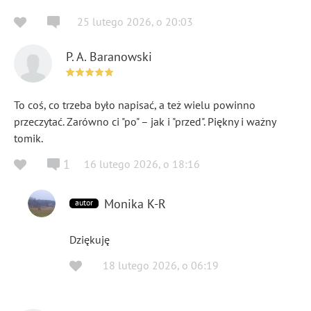
25 lutego 2026
,
o
20:03
P. A. Baranowski
To coś, co trzeba było napisać, a też wielu powinno
przeczytać. Zarówno ci "po" – jak i "przed". Piękny i ważny
tomik.
1
16 lutego 2026
,
o
18:16
Monika K-R
autor
Dziękuję
18 lutego 2026
,
o
06:19