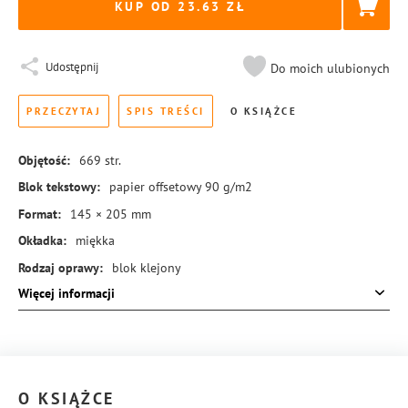
KUP OD 23.63
Udostępnij
Do moich ulubionych
PRZECZYTAJ
SPIS TREŚCI
O KSIĄŻCE
Objętość:
669
str.
Blok tekstowy:
papier offsetowy 90 g/m2
Format:
145 × 205 mm
Okładka:
miękka
Rodzaj oprawy:
blok klejony
Więcej informacji
ISBN:
978-83-8384-421-3
O KSIĄŻCE