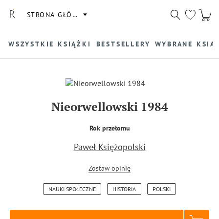
STRONA GŁÓWNA
WSZYSTKIE KSIĄŻKI
BESTSELLERY
WYBRANE KSIĄ
Nieorwellowski 1984
Rok przełomu
Paweł Księżopolski
Zostaw opinię
NAUKI SPOŁECZNE
HISTORIA
POLSKI