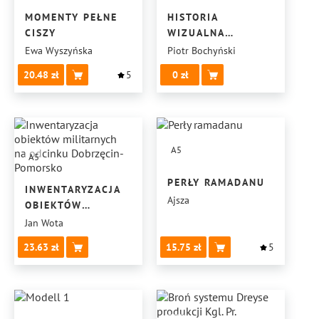
MOMENTY PEŁNE
HISTORIA
CISZY
WIZUALNA
GEWEHRFABRIK
Ewa Wyszyńska
Piotr Bochyński
DANZIG
20.48
5
0
A5
A5
PERŁY RAMADANU
INWENTARYZACJA
Ajsza
OBIEKTÓW
MILITARNYCH
Jan Wota
NA ODCINKU
23.63
15.75
5
DOBRZĘCIN-
POMORSKO