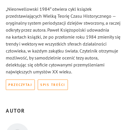
„Nieorwellowski 1984” otwiera cykl książek
przedstawiających Wielką Teorię Czasu Historycznego —
oryginalny system periodyzacji dziejów stworzony, a raczej
odkryty przez autora. Paweł Księżopolski udowadnia
na kartach książki, że po przełomie roku 1984 zmieniły się
trendy i wektory we wszystkich sferach działalności
człowieka, w każdym zakątku świata. Czytelnik otrzymuje
możliwość, by samodzielnie ocenić tezy autora,
delektując się obficie cytowanymi przemyśleniami
największych umysłów XX wieku.
PRZECZYTAJ
SPIS TREŚCI
AUTOR