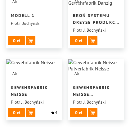
A5
A5
MODELL 1
BROŃ SYSTEMU
DREYSE PRODUKCJI
Piotr Bochyński
KGL. PR.
Piotr J. Bochyński
GEWEHRFABRIK
0
0
DANZIG
A5
A5
GEWEHRFABRIK
GEWEHRFABRIK
NEISSE
NEISSE
PULVERFABRIK
Piotr J. Bochyński
Piotr J. Bochyński
NEISSE
0
4
0