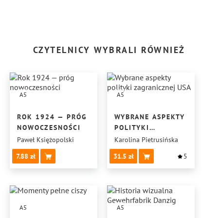
CZYTELNICY WYBRALI RÓWNIEŻ
A5
A5
ROK 1924 — PRÓG
WYBRANE ASPEKTY
NOWOCZESNOŚCI
POLITYKI
ZAGRANICZNEJ USA
Paweł Księżopolski
Karolina Pietrusińska
7.88
31.5
5
A5
A5