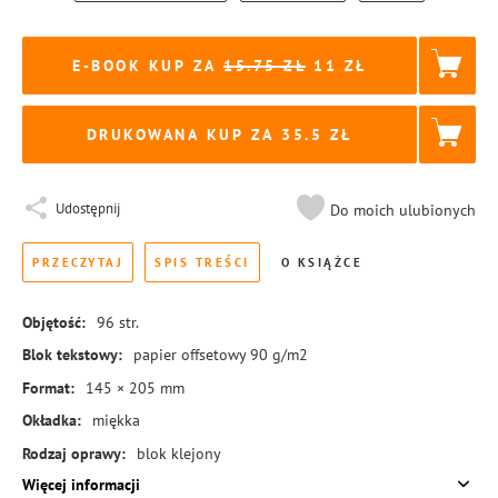
E-BOOK KUP ZA
15.75
11
DRUKOWANA KUP ZA
35.5
Udostępnij
Do moich ulubionych
PRZECZYTAJ
SPIS TREŚCI
O KSIĄŻCE
Objętość:
96
str.
Blok tekstowy:
papier offsetowy 90 g/m2
Format:
145 × 205 mm
Okładka:
miękka
Rodzaj oprawy:
blok klejony
Więcej informacji
ISBN:
978-83-8455-340-4