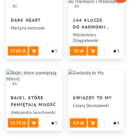
A5
A5
DARK HEART
144 KLUCZE
DO HARMONII
Martyna Jamrożek
I PRZEMIANY
Włodzimierz
Dzięgielewski
23.63
5
55
5
A5
BAJKI, KTÓRE
GWIAZDY TO MY
PAMIĘTAJĄ MIŁOŚĆ
Cezary Dereszewski
Aleksandra Jarochowski
15.75
5
6.3
4