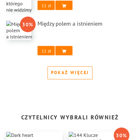
11
Między polem a istnieniem
30
%
11
POKAŻ WIĘCEJ
CZYTELNICY WYBRALI RÓWNIEŻ
30
%