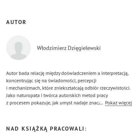
AUTOR
Włodzimierz Dzięgielewski
Autor bada relację między doświadczeniem a interpretacją,
koncentrując się na świadomości, percepcji
i mechanizmach, które zniekształcają odbiór rzeczywistości.
Jako naturopata i twórca autorskich metod pracy
z procesem pokazuje, jak umysł nadaje znaczenie temu,
...
Pokaż więcej
co pierwotnie jest czystym doświadczeniem.
Jego książki i metody powstają z wieloletniej praktyki pracy
z ludźmi i obserwacji procesów wewnętrznych.
NAD KSIĄŻKĄ PRACOWALI: