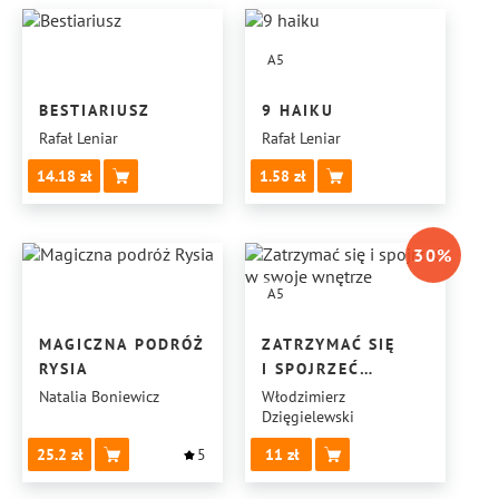
A5
BESTIARIUSZ
9 HAIKU
Rafał Leniar
Rafał Leniar
14.18
1.58
30
%
A5
MAGICZNA PODRÓŻ
ZATRZYMAĆ SIĘ
RYSIA
I SPOJRZEĆ
W SWOJE WNĘTRZE
Natalia Boniewicz
Włodzimierz
Dzięgielewski
25.2
5
11