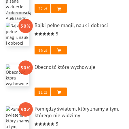
22
Bajki pełne magii, nauk i dobroci
30
%
5
16
Obecność która wychowuje
30
%
11
Pomiędzy światem, który znamy a tym,
30
%
którego nie widzimy
5