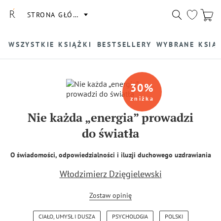
STRONA GŁÓWNA
WSZYSTKIE KSIĄŻKI
BESTSELLERY
WYBRANE KSIĄ
30
%
zniżka
Nie każda „energia” prowadzi
do światła
O świadomości, odpowiedzialności i iluzji duchowego uzdrawiania
Włodzimierz Dzięgielewski
Zostaw opinię
CIAŁO, UMYSŁ I DUSZA
PSYCHOLOGIA
POLSKI