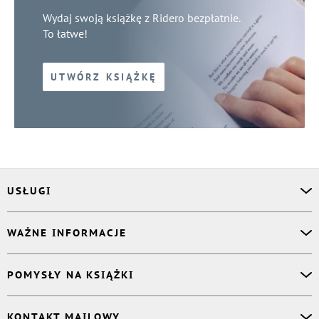
Wydaj swoją książkę z Ridero bezpłatnie.
To łatwe!
UTWÓRZ KSIĄŻKĘ
USŁUGI
Asystent osobisty
WAŻNE INFORMACJE
Korektor
Projektant okładki
O nas
POMYSŁY NA KSIĄŻKI
Druk Twojej książki
Książki Ridero
Publikacja
Pomoc
Książka wspomnień
KONTAKT MAILOWY
Polityka prywatności