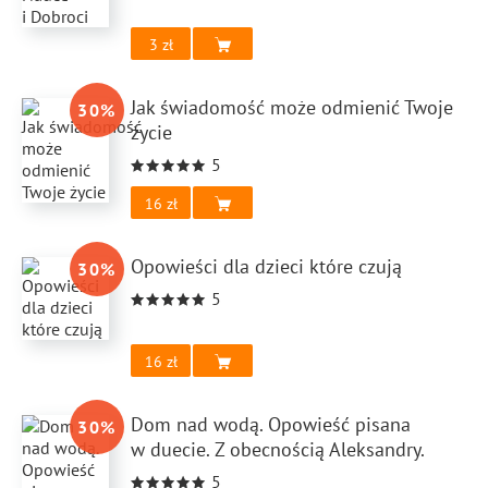
3
Jak świadomość może odmienić Twoje
30
%
życie
5
16
Opowieści dla dzieci które czują
30
%
5
16
Dom nad wodą. Opowieść pisana
30
%
w duecie. Z obecnością Aleksandry.
5