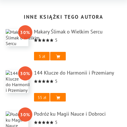
INNE KSIĄŻKI TEGO AUTORA
Makary Ślimak o Wielkim Sercu
30
%
5
5
144 Klucze do Harmonii i Przemiany
30
%
5
55
Podróż ku Magii Nauce i Dobroci
30
%
5