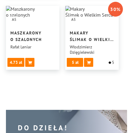
30
%
A5
A5
MASZKARONY
MAKARY
O SZALONYCH
ŚLIMAK O WIELKIM
SERCU
Rafał Leniar
Włodzimierz
Dzięgielewski
4.73
5
5
DO DZIEŁA!