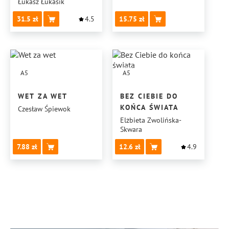
Łukasz Łukasik
31.5
4.5
15.75
A5
A5
WET ZA WET
BEZ CIEBIE DO
KOŃCA ŚWIATA
Czesław Śpiewok
Elżbieta Zwolińska-
Skwara
7.88
12.6
4.9