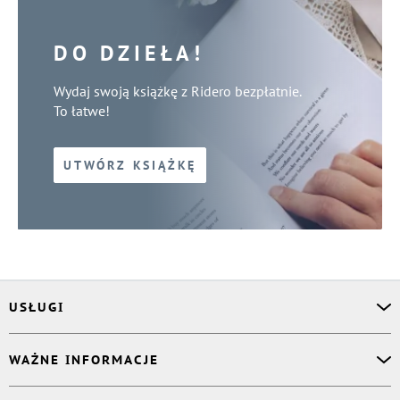
DO DZIEŁA!
Wydaj swoją książkę z Ridero bezpłatnie.
To łatwe!
UTWÓRZ KSIĄŻKĘ
USŁUGI
Asystent osobisty
WAŻNE INFORMACJE
Korektor
Projektant okładki
O nas