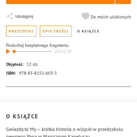
Udostępnij
Do moich ulubionych
PRZECZYTAJ
SPIS TREŚCI
O KSIĄŻCE
Posłuchaj bezpłatnego fragmentu
00:01:28
Objętość:
12
str.
ISBN:
978-83-8155-603-3
Więcej informacji
O KSIĄŻCE
Gwiazdy to My — krótka historia o wizycie w przedszkolu
pewnego Pana w Magicznym Kapeluszu.