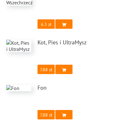
6.3
Kot, Pies i UltraMysz
7.88
Fon
7.88