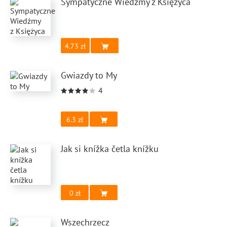
Sympatyczne Wiedźmy z Księżyca
4.73
Gwiazdy to My
4
6.3
Jak si knížka četla knížku
0
Wszechrzecz