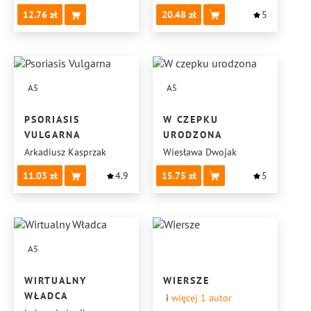
12.76
20.48
5
A5
A5
PSORIASIS
W CZEPKU
VULGARNA
URODZONA
Arkadiusz Kasprzak
Wiesława Dwojak
11.03
4.9
15.75
5
A5
WIRTUALNY
WIERSZE
WŁADCA
i
więcej 1
autor