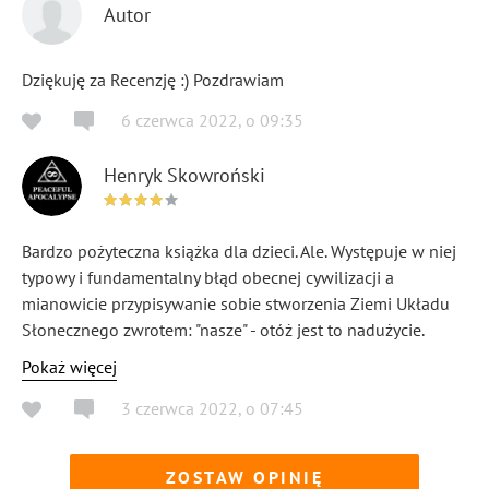
Autor
Dziękuję za Recenzję :) Pozdrawiam
6 czerwca 2022
,
o
09:35
Henryk Skowroński
Bardzo pożyteczna książka dla dzieci. Ale. Występuje w niej
typowy i fundamentalny błąd obecnej cywilizacji a
mianowicie przypisywanie sobie stworzenia Ziemi Układu
Słonecznego zwrotem: "nasze" - otóż jest to nadużycie.
Dlatego, że to nie my ludzie stworzyliśmy Słońce, Ziemię,
Pokaż więcej
Układ Słoneczny czy Galaktykę . To Słońce stworzyło Układ
3 czerwca 2022
,
o
07:45
Słoneczny i nas ludzi z pierwiastków Ziemi w procesie
milionów lat kreacji w Galaktyce. Dlatego "tylko" 4 gwiazdki
:)
ZOSTAW OPINIĘ