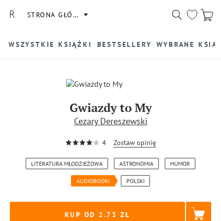
STRONA GŁÓWNA
WSZYSTKIE KSIĄŻKI
BESTSELLERY
WYBRANE KSIĄ
Gwiazdy to My
Cezary Dereszewski
4
Zostaw opinię
LITERATURA MŁODZIEŻOWA
ASTRONOMIA
HUMOR
AUDIOBOOKI
POLSKI
KUP OD 2.73