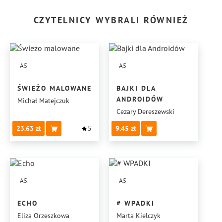
CZYTELNICY WYBRALI RÓWNIEŻ
A5
A5
ŚWIEŻO MALOWANE
BAJKI DLA
ANDROIDÓW
Michał Matejczuk
Cezary Dereszewski
23.63
5
9.45
A5
A5
ECHO
# WPADKI
Eliza Orzeszkowa
Marta Kielczyk