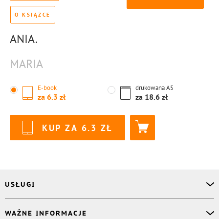
O KSIĄŻCE
ANIA.
MARIA
E-book
drukowana
A5
za
6.3
za
18.6
KUP ZA
6.3
USŁUGI
Asystent osobisty
WAŻNE INFORMACJE
Korektor