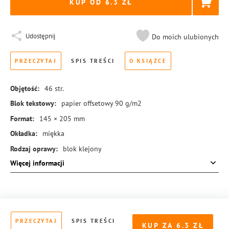
KUP OD 6.3
Udostępnij
Do moich ulubionych
PRZECZYTAJ
SPIS TREŚCI
O KSIĄŻCE
Objętość:
46
str.
Blok tekstowy:
papier offsetowy 90 g/m2
Format:
145 × 205 mm
Okładka:
miękka
Rodzaj oprawy:
blok klejony
Więcej informacji
ISBN:
978-83-8155-775-7
PRZECZYTAJ
SPIS TREŚCI
KUP ZA
6.3