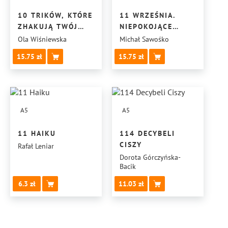
10 TRIKÓW, KTÓRE
11 WRZEŚNIA.
ZHAKUJĄ TWÓJ
NIEPOKOJĄCE
TELEFON,
PYTANIA
Ola Wiśniewska
Michał Sawośko
ABY PRZESTAŁ
15.75
15.75
POŻERAĆ
TWÓJ CZAS
A5
A5
11 HAIKU
114 DECYBELI
CISZY
Rafał Leniar
Dorota Górczyńska-
Bacik
6.3
11.03