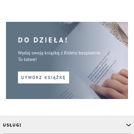
DO DZIEŁA!
Wydaj swoją książkę z Ridero bezpłatnie.
To łatwe!
UTWÓRZ KSIĄŻKĘ
USŁUGI