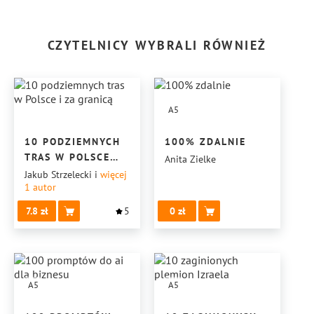
CZYTELNICY WYBRALI RÓWNIEŻ
A5
10 PODZIEMNYCH
100% ZDALNIE
TRAS W POLSCE
Anita Zielke
I ZA GRANICĄ
Jakub Strzelecki
i
więcej
1
autor
7.8
5
0
A5
A5