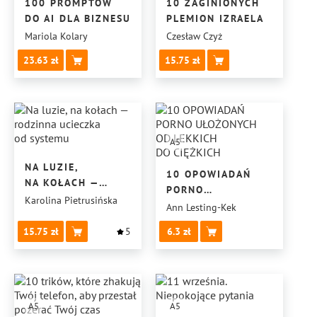
100 PROMPTÓW
10 ZAGINIONYCH
DO AI DLA BIZNESU
PLEMION IZRAELA
Mariola Kolary
Czesław Czyż
23.63
15.75
A5
NA LUZIE,
10 OPOWIADAŃ
NA KOŁACH —
PORNO
RODZINNA
Karolina Pietrusińska
UŁOŻONYCH
Ann Lesting-Kek
UCIECZKA
OD LEKKICH
OD SYSTEMU
15.75
5
6.3
DO CIĘŻKICH
A5
A5