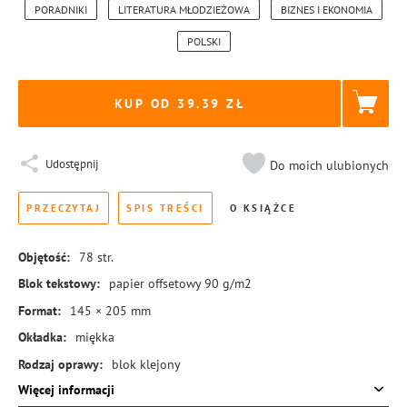
PORADNIKI
LITERATURA MŁODZIEŻOWA
BIZNES I EKONOMIA
POLSKI
KUP OD 39.39
Udostępnij
Do moich ulubionych
PRZECZYTAJ
SPIS TREŚCI
O KSIĄŻCE
Objętość:
78
str.
Blok tekstowy:
papier offsetowy 90 g/m2
Format:
145 × 205 mm
Okładka:
miękka
Rodzaj oprawy:
blok klejony
Więcej informacji
ISBN:
978-83-8431-319-0