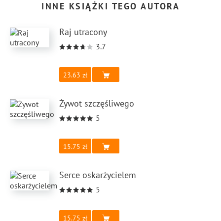
INNE KSIĄŻKI TEGO AUTORA
Raj utracony
3.7
23.63
Żywot szczęśliwego
5
15.75
Serce oskarżycielem
5
15.75