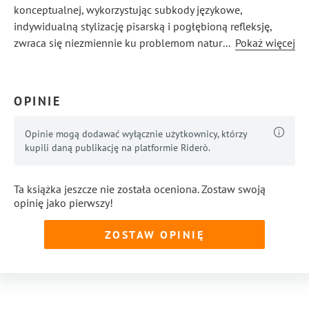
konceptualnej, wykorzystując subkody językowe,
indywidualną stylizację pisarską i pogłębioną refleksję,
zwraca się niezmiennie ku problemom natury
...
Pokaż więcej
humanistyczno-egzystencjalnej. Jerzy Kaśków jest autorem
książek: „Ksiądz i OKO”, „Pytanie o stosunek”, „Chrystusin”,
„Essentia”, „Filozofia miłości. Ewolucja i dialog”, „Nic
OPINIE
konkretnie nie boli”, „Miasto Dusz” oraz „Żywot
szczęśliwego”.
Opinie mogą dodawać wyłącznie użytkownicy, którzy
kupili daną publikację na platformie Riderò.
Ta książka jeszcze nie została oceniona. Zostaw swoją
opinię jako pierwszy!
ZOSTAW OPINIĘ