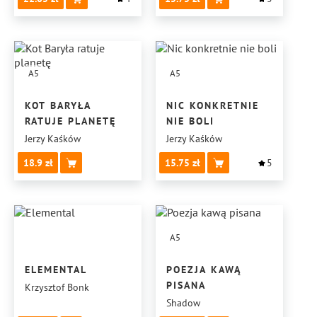
A5
A5
KOT BARYŁA
NIC KONKRETNIE
RATUJE PLANETĘ
NIE BOLI
Jerzy Kaśków
Jerzy Kaśków
18.9
15.75
5
A5
ELEMENTAL
POEZJA KAWĄ
PISANA
Krzysztof Bonk
Shadow