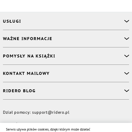
USŁUGI
Asystent osobisty
WAŻNE INFORMACJE
Korektor
Projektant okładki
O nas
POMYSŁY NA KSIĄŻKI
Druk Twojej książki
Książki Ridero
Publikacja
Pomoc
Książka wspomnień
KONTAKT MAILOWY
Polityka prywatności
Dzienniczek malucha
Książka eksperta
Dział pomocy
:
support@ridero.pl
RIDERO BLOG
Wydaj tomik poezji
Kontakt dla mediów
:
pr@ridero.pl
Dzieci też mogą pisać!
Więcej
Dział pomocy
:
support@ridero.pl
© Rideró, 2013—
2026
Serwis używa plików cookies, dzięki którym może działać