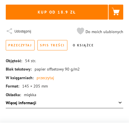
KUP OD 18.9
Udostępnij
Do moich ulubionych
PRZECZYTAJ
SPIS TREŚCI
O KSIĄŻCE
Objętość:
54
str.
Blok tekstowy:
papier offsetowy 90 g/m2
W księgarniach:
przeczytaj
Format:
145 × 205 mm
Okładka:
miękka
Więcej informacji
Rodzaj oprawy:
blok klejony
ISBN:
978-83-8221-267-9