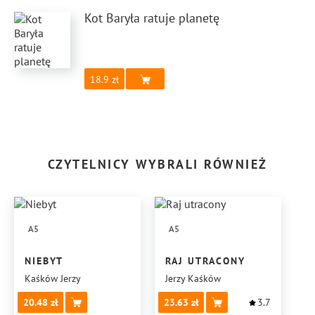
Kot Baryła ratuje planetę
18.9
CZYTELNICY WYBRALI RÓWNIEŻ
A5
A5
NIEBYT
RAJ UTRACONY
Kaśków Jerzy
Jerzy Kaśków
20.48
23.63
3.7