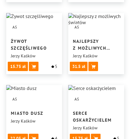
A5
A5
ŻYWOT
NAJLEPSZY
SZCZĘŚLIWEGO
Z MOŻLIWYCH
ŚWIATÓW
Jerzy Kaśków
Jerzy Kaśków
15.75
5
31.5
A5
A5
MIASTO DUSZ
SERCE
OSKARŻYCIELEM
Jerzy Kaśków
Jerzy Kaśków
22.05
4
15.75
5