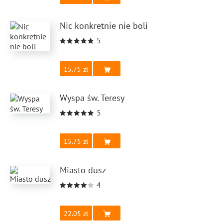
Nic konkretnie nie boli
5
15.75
Wyspa św. Teresy
5
15.75
Miasto dusz
4
22.05