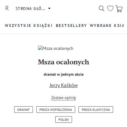
STRONA GŁÓWNA
WSZYSTKIE KSIĄŻKI
BESTSELLERY
WYBRANE KSIĄ
Msza ocalonych
dramat w jednym akcie
Jerzy Kaśków
Zostaw opinię
DRAMAT
PROZA WSPÓŁCZESNA
PROZA KLASYCZNA
POLSKI