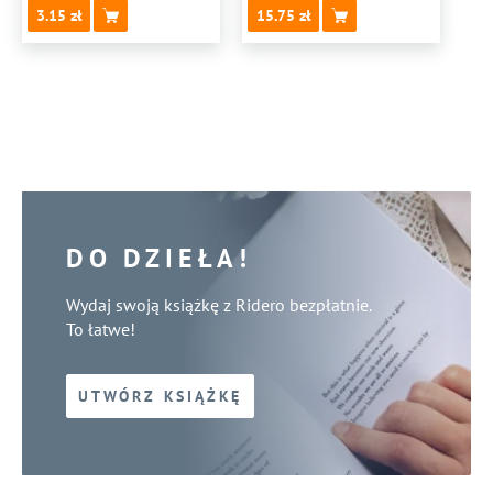
3.15
15.75
DO DZIEŁA!
Wydaj swoją książkę z Ridero bezpłatnie.
To łatwe!
UTWÓRZ KSIĄŻKĘ