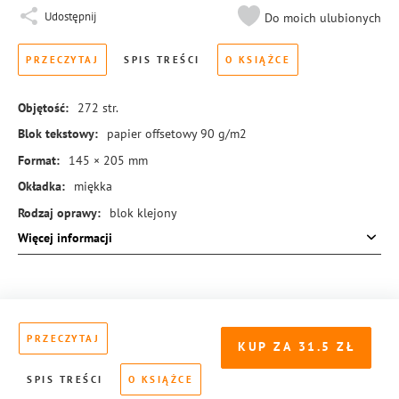
Udostępnij
Do moich ulubionych
PRZECZYTAJ
SPIS TREŚCI
O KSIĄŻCE
Objętość:
272
str.
Blok tekstowy:
papier offsetowy 90 g/m2
Format:
145 × 205 mm
Okładka:
miękka
Rodzaj oprawy:
blok klejony
Więcej informacji
ISBN:
978-83-8189-805-8
PRZECZYTAJ
KUP ZA
31.5
SPIS TREŚCI
O KSIĄŻCE