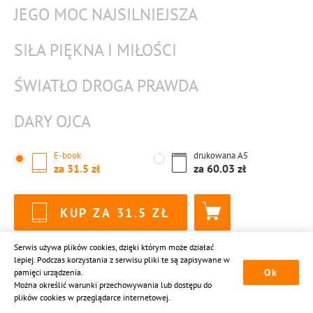
JEGO MOC NAJSILNIEJSZA
SIŁA PIĘKNA I MIŁOŚCI
ŚWIATŁO DROGA PRAWDA
DARY OJCA
E-book
drukowana
A5
za
31.5
za
60.03
KUP ZA
31.5
Serwis używa plików cookies, dzięki którym może działać
lepiej. Podczas korzystania z serwisu pliki te są zapisywane w
Ok
pamięci urządzenia.
Można określić warunki przechowywania lub dostępu do
USŁUGI
plików cookies w przeglądarce internetowej.