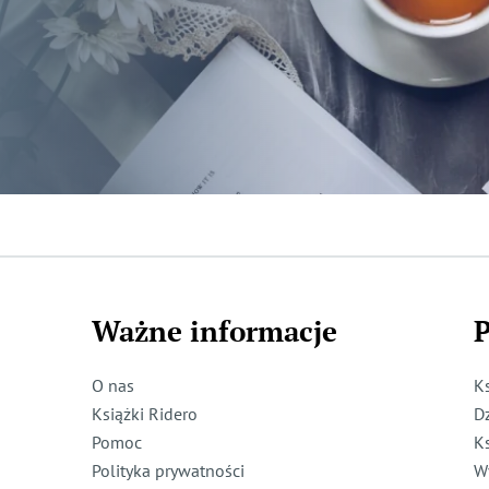
Ważne informacje
P
O nas
K
Książki Ridero
D
Pomoc
K
Polityka prywatności
W