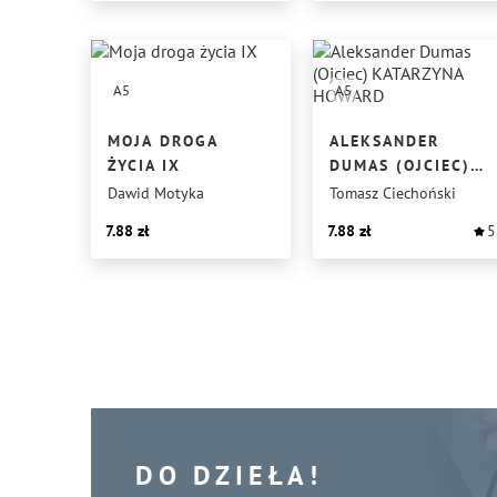
A5
A5
MOJA DROGA
ALEKSANDER
ŻYCIA IX
DUMAS (OJCIEC)
KATARZYNA
Dawid Motyka
Tomasz Ciechoński
HOWARD
7.88
7.88
5
DO DZIEŁA!