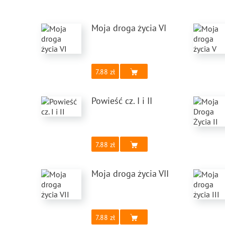
Moja droga życia VI
7.88
Powieść cz. I i II
7.88
Moja droga życia VII
7.88