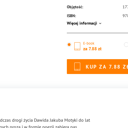
Objętość:
17
ISBN:
97
Więcej informacji
E-book
za
7.88
KUP ZA
7.88
podczas drogi życia Dawida Jakuba Motyki do lat
nych prozą i w formie poezji zabiera nas