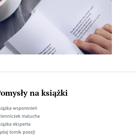
omysły na książki
siążka wspomnień
zienniczek malucha
siążka eksperta
ydaj tomik poezji