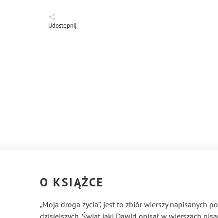
Udostępnij
O KSIĄŻCE
„Moja droga życia”, jest to zbiór wierszy napisanych 
dzisiejszych. Świat jaki Dawid opisał w wierszach pisa