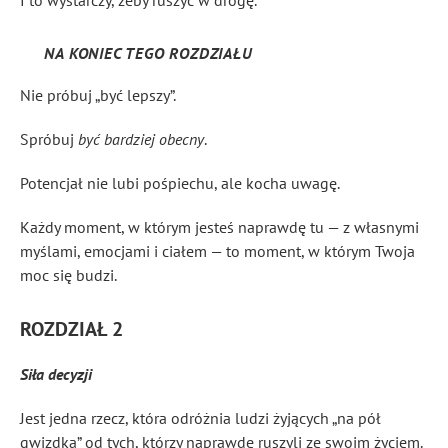
I to wystarczy, żeby ruszyć w drogę.
NA KONIEC TEGO ROZDZIAŁU
Nie próbuj „być lepszy”.
Spróbuj
być bardziej obecny
.
Potencjał nie lubi pośpiechu, ale kocha uwagę.
Każdy moment, w którym jesteś naprawdę tu — z własnymi
myślami, emocjami i ciałem — to moment, w którym Twoja
moc się budzi.
ROZDZIAŁ 2
Siła decyzji
Jest jedna rzecz, która odróżnia ludzi żyjących „na pół
gwizdka” od tych, którzy naprawdę ruszyli ze swoim życiem.