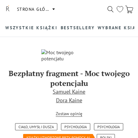
STRONA GŁÓWNA
WSZYSTKIE KSIĄŻKI
BESTSELLERY
WYBRANE KSIĄ
Bezpłatny fragment
-
Moc twojego
potencjału
Samuel Kaine
Dora Kaine
Zostaw opinię
CIAŁO, UMYSŁ I DUSZA
PSYCHOLOGIA
PSYCHOLOGIA
KSIĄŻKI UTWORZONE PRZY POMOCY AI
POLSKI