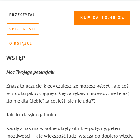
PRZECZYTAJ
KUP ZA
20.48
SPIS TREŚCI
O KSIĄŻCE
WSTĘP
Moc Twojego potencjału
Znasz to uczucie, kiedy czujesz, że możesz
więcej
… ale coś
w środku jakby ciągnęło Cię za rękaw i mówiło: „nie teraz”,
„to nie dla Ciebie”, „a co, jeśli się nie uda?”.
Tak, to klasyka gatunku.
Każdy z nas ma w sobie ukryty silnik — potężny, pełen
możliwości — ale większość ludzi włącza go dopiero wtedy,