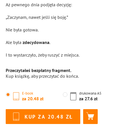
Aż pewnego dnia podjęła decyzję:
„Zaczynam, nawet jeśli się boję.”
Nie była gotowa.
Ale była
zdecydowana
.
I to wystarczyło, żeby ruszyć z miejsca.
Przeczytałeś bezpłatny fragment.
Kup książkę, aby przeczytać do końca.
E-book
drukowana
A5
za
20.48
za
27.6
KUP ZA
20.48