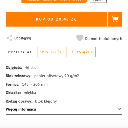
KUP OD 20.48
Udostępnij
Do moich ulubionych
PRZECZYTAJ
SPIS TREŚCI
O KSIĄŻCE
Objętość:
46
str.
Blok tekstowy:
papier offsetowy 90 g/m2
Format:
145 × 205 mm
Okładka:
miękka
Rodzaj oprawy:
blok klejony
Więcej informacji
ISBN:
978-83-8455-100-4