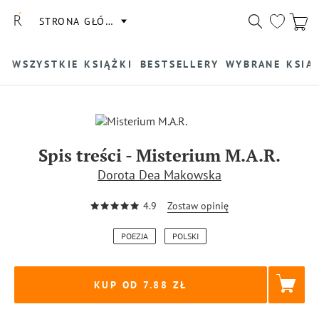
STRONA GŁÓWNA
WSZYSTKIE KSIĄŻKI
BESTSELLERY
WYBRANE KSIĄ
Spis treści
-
Misterium M.A.R.
Dorota Dea Makowska
4.9
Zostaw opinię
POEZJA
POLSKI
KUP OD 7.88