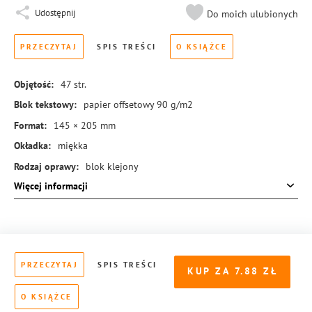
Udostępnij
Do moich ulubionych
PRZECZYTAJ
SPIS TREŚCI
O KSIĄŻCE
Objętość:
47
str.
Blok tekstowy:
papier offsetowy 90 g/m2
Format:
145 × 205 mm
Okładka:
miękka
Rodzaj oprawy:
blok klejony
Więcej informacji
ISBN:
978-83-8221-584-7
PRZECZYTAJ
SPIS TREŚCI
KUP ZA
7.88
O KSIĄŻCE