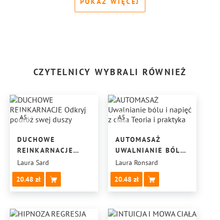
POKAŻ WIĘCEJ
CZYTELNICY WYBRALI RÓWNIEŻ
A5
A5
DUCHOWE
AUTOMASAŻ
REINKARNACJE
UWALNIANIE BÓLU
ODKRYJ PODRÓŻ
I NAPIĘĆ Z CIAŁA
Laura Sard
Laura Ronsard
SWEJ DUSZY
TEORIA
20.48
20.48
I PRAKTYKA