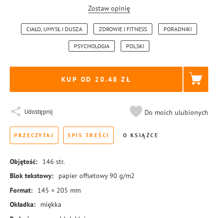
Zostaw opinię
CIAŁO, UMYSŁ I DUSZA
ZDROWIE I FITNESS
PORADNIKI
PSYCHOLOGIA
POLSKI
KUP OD 20.48
Udostępnij
Do moich ulubionych
PRZECZYTAJ
SPIS TREŚCI
O KSIĄŻCE
Objętość:
146
str.
Blok tekstowy:
papier offsetowy 90 g/m2
Format:
145 × 205 mm
Okładka:
miękka