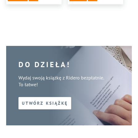
DO DZIEŁA!
Wydaj swoją książkę z Ridero bezpłatnie.
To łatwe!
UTWÓRZ KSIĄŻKĘ