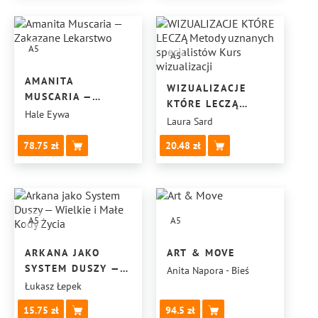
TRUDNE EMOCJE
A5
A5
AMANITA
WIZUALIZACJE
MUSCARIA —
KTÓRE LECZĄ
ZAKAZANE
Hale Eywa
METODY
Laura Sard
LEKARSTWO
UZNANYCH
78.75
20.48
SPECJALISTÓW
KURS
WIZUALIZACJI
A5
A5
ARKANA JAKO
ART & MOVE
SYSTEM DUSZY —
Anita Napora - Bieś
WIELKIE I MAŁE
Łukasz Łepek
KODY ŻYCIA
15.75
94.5