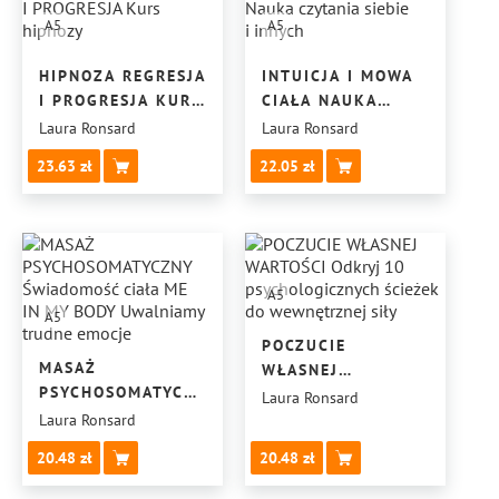
A5
A5
HIPNOZA REGRESJA
INTUICJA I MOWA
I PROGRESJA KURS
CIAŁA NAUKA
HIPNOZY
CZYTANIA SIEBIE
Laura Ronsard
Laura Ronsard
I INNYCH
23.63
22.05
A5
A5
POCZUCIE
MASAŻ
WŁASNEJ
PSYCHOSOMATYCZNY
WARTOŚCI ODKRYJ
Laura Ronsard
ŚWIADOMOŚĆ
10
Laura Ronsard
CIAŁA ME
PSYCHOLOGICZNYCH
20.48
20.48
IN MY BODY
ŚCIEŻEK
UWALNIAMY
DO WEWNĘTRZNEJ SIŁY