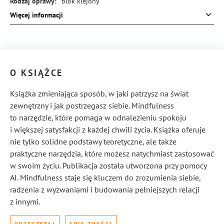
Rodzaj oprawy:
blok klejony
Więcej informacji
ISBN:
978-83-8414-757-3
O KSIĄŻCE
Książka zmieniająca sposób, w jaki patrzysz na świat
zewnętrzny i jak postrzegasz siebie. Mindfulness
to narzędzie, które pomaga w odnalezieniu spokoju
i większej satysfakcji z każdej chwili życia. Książka oferuje
nie tylko solidne podstawy teoretyczne, ale także
praktyczne narzędzia, które możesz natychmiast zastosować
w swoim życiu. Publikacja została utworzona przy pomocy
AI. Mindfulness staje się kluczem do zrozumienia siebie,
radzenia z wyzwaniami i budowania pełniejszych relacji
z innymi.