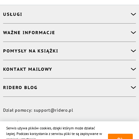
USŁUGI
Asystent osobisty
WAŻNE INFORMACJE
Korektor
Projektant okładki
O nas
POMYSŁY NA KSIĄŻKI
Druk Twojej książki
Książki Ridero
Publikacja
Pomoc
Książka wspomnień
KONTAKT MAILOWY
Polityka prywatności
Dzienniczek malucha
Książka eksperta
Dział pomocy
:
support@ridero.pl
RIDERO BLOG
Wydaj tomik poezji
Kontakt dla mediów
:
pr@ridero.pl
Dzieci też mogą pisać!
Więcej
Dział pomocy
:
support@ridero.pl
© Rideró, 2013—
2026
Serwis używa plików cookies, dzięki którym może działać
lepiej. Podczas korzystania z serwisu pliki te są zapisywane w