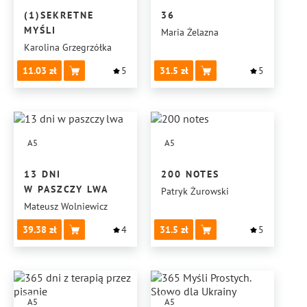
(1)SEKRETNE
36
MYŚLI
Maria Żelazna
Karolina Grzegrzółka
11.03
5
31.5
5
A5
A5
13 DNI
200 NOTES
W PASZCZY LWA
Patryk Żurowski
Mateusz Wolniewicz
39.38
4
31.5
5
A5
A5