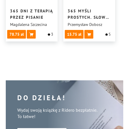
365 DNI Z TERAPIĄ
365 MYŚLI
PRZEZ PISANIE
PROSTYCH. SŁOWO
DLA UKRAINY
Magdalena Szczecina
Przemysław Dobosz
78.75
3
15.75
5
DO DZIEŁA!
Wydaj swoją książkę z Ridero bezpłatnie.
To łatwe!