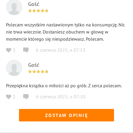
Gość
Polecam wszystkim nastawionym tylko na konsumpcję. Nic
nie trwa wiecznie. Dostaniesz obuchem w głowę w
momencie którego się niespodziewasz. Polecam.
1
6 czerwca 2025
,
o
07:13
Gość
Przepiękna książka o miłości aż po grób. Z serca polecam.
1
6 czerwca 2025
,
o
07:10
ZOSTAW OPINIĘ