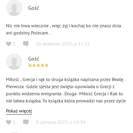
Gość
Nic nie trwa wiecznie , więc żyj i kochaj bo nie znasz dnia
ani godziny. Polecam .
1
16 września 2025
,
o
11:32
Gość
Miłość , Grecja i rąk to druga książka napisana przez Beatę .
Pierwsza -Gdzie sjesta jest święta-opowiada o Grecji z
punktu widzenia emigranta . Druga -Miłość Grecja i Rak to
nie łatwa książka. To książka która prowadzi nas przez życie
autorki . Jeśli chcecie przeczytać jak wygląda prawdziwe
Pokaż więcej
życie na emigracji gdy Grecja nie tylko kusi morzem i
1
8 czerwca 2025
,
o
19:39
wakacyjnym luzem , gdy przyszlosc ma wlasny scenariusz ,
to sięgnijcie po nią.