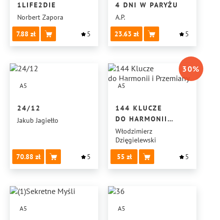
1LIFE2DIE
4 DNI W PARYŻU
Norbert Zapora
A.P.
7.88
5
23.63
5
30
%
A5
A5
24/12
144 KLUCZE
DO HARMONII
Jakub Jagiełło
I PRZEMIANY
Włodzimierz
Dzięgielewski
70.88
5
55
5
A5
A5