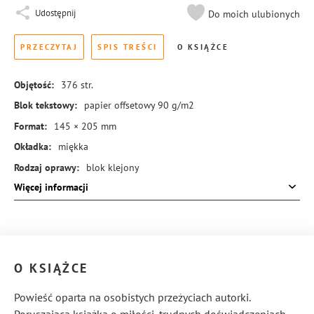
Udostępnij
Do moich ulubionych
PRZECZYTAJ
SPIS TREŚCI
O KSIĄŻCE
Objętość:
376
str.
Blok tekstowy:
papier offsetowy 90 g/m2
Format:
145 × 205 mm
Okładka:
miękka
Rodzaj oprawy:
blok klejony
Więcej informacji
ISBN:
978-83-8414-406-0
O KSIĄŻCE
Powieść oparta na osobistych przeżyciach autorki.