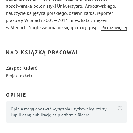
absolwentka polonistyki Uniwersytetu Wrocławskiego,
nauczycielka języka polskiego, dziennikarka, reporter
prasowy. W latach 2005—2011 mieszkała z mężem
w Atenach. Nagłe załamanie się greckiej gospodarki
...
Pokaż więcej
i pogłębiający się kryzys gospodarczy zmusiły ich
do opuszczenia Grecji. Jest autorką książki pt. „Gdzie sjesta
jest święta”, będącej zbiorem humorystycznych opowiastek
NAD KSIĄŻKĄ PRACOWALI:
o życiu w Grecji, wydanej w 2013 r. przez Warszawską Firmę
Wydawniczą.
Zespół Rideró
Projekt okładki
OPINIE
Opinie mogą dodawać wyłącznie użytkownicy, którzy
kupili daną publikację na platformie Riderò.