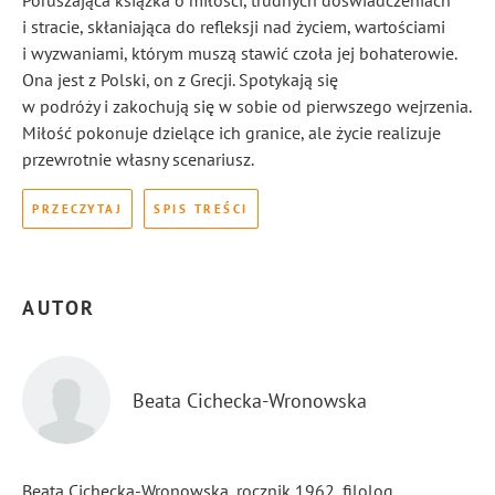
Poruszająca książka o miłości, trudnych doświadczeniach
i stracie, skłaniająca do refleksji nad życiem, wartościami
i wyzwaniami, którym muszą stawić czoła jej bohaterowie.
Ona jest z Polski, on z Grecji. Spotykają się
w podróży i zakochują się w sobie od pierwszego wejrzenia.
Miłość pokonuje dzielące ich granice, ale życie realizuje
przewrotnie własny scenariusz.
PRZECZYTAJ
SPIS TREŚCI
AUTOR
Beata Cichecka-Wronowska
Beata Cichecka-Wronowska, rocznik 1962, filolog,