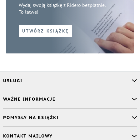
Wydaj swoją książkę z Ridero bezpłatnie.
To łatwe!
UTWÓRZ KSIĄŻKĘ
USŁUGI
Asystent osobisty
WAŻNE INFORMACJE
Korektor
Projektant okładki
O nas
POMYSŁY NA KSIĄŻKI
Druk Twojej książki
Książki Ridero
Publikacja
Pomoc
Książka wspomnień
KONTAKT MAILOWY
Polityka prywatności
Dzienniczek malucha