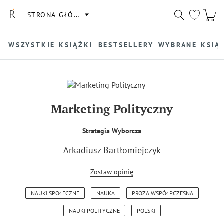
STRONA GŁÓWNA
WSZYSTKIE KSIĄŻKI
BESTSELLERY
WYBRANE KSIĄ
Marketing Polityczny
Strategia Wyborcza
Arkadiusz Bartłomiejczyk
Zostaw opinię
NAUKI SPOŁECZNE
NAUKA
PROZA WSPÓŁPCZESNA
NAUKI POLITYCZNE
POLSKI