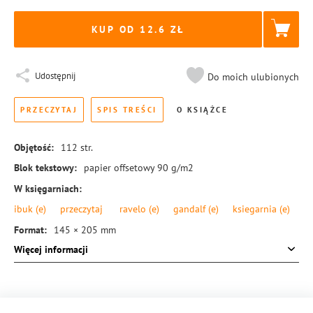
KUP OD 12.6
Udostępnij
Do moich ulubionych
PRZECZYTAJ
SPIS TREŚCI
O KSIĄŻCE
Objętość:
112
str.
Blok tekstowy:
papier offsetowy 90 g/m2
W księgarniach:
ibuk
(e)
przeczytaj
ravelo
(e)
gandalf
(e)
ksiegarnia
(e)
Format:
145 × 205 mm
Więcej informacji
Okładka:
miękka
Rodzaj oprawy:
blok klejony
ISBN:
978-83-8104-418-9