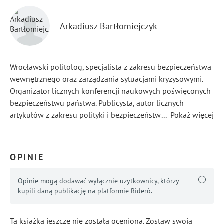
Arkadiusz Bartłomiejczyk
Wrocławski politolog, specjalista z zakresu bezpieczeństwa
wewnętrznego oraz zarządzania sytuacjami kryzysowymi.
Organizator licznych konferencji naukowych poświęconych
bezpieczeństwu państwa. Publicysta, autor licznych
artykułów z zakresu polityki i bezpieczeństwa
...
Pokaż więcej
zewnętrznego oraz stosunków międzynarodowych. Prezes
Wrocławskiego Koła Naukowego Politologów, były
konsultant ds. PR Posła na Sejm, doradca ds. marketingu
OPINIE
politycznego. Szef sztabu kampanii wyborczej rektorskiej.
Opinie mogą dodawać wyłącznie użytkownicy, którzy
kupili daną publikację na platformie Riderò.
Ta książka jeszcze nie została oceniona. Zostaw swoją