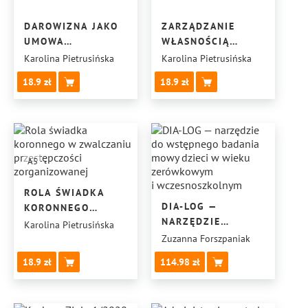
DAROWIZNA JAKO
ZARZĄDZANIE
UMOWA
WŁASNOŚCIĄ
PRZENOSZENIA
INTELEKTUALNĄ
Karolina Pietrusińska
Karolina Pietrusińska
WŁASNOŚCI
18.9
18.9
A5
ROLA ŚWIADKA
DIA-LOG —
KORONNEGO
NARZĘDZIE
W ZWALCZANIU
Karolina Pietrusińska
DO WSTĘPNEGO
PRZESTĘPCZOŚCI
Zuzanna Forszpaniak
BADANIA MOWY
ZORGANIZOWANEJ
18.9
114.98
DZIECI W WIEKU
ZERÓWKOWYM
I WCZESNOSZKOLNYM