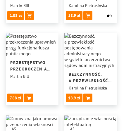
ŚRODOWISKA
Marcin Bill
Karolina Pietrusińska
1.58
18.9
5
A5
A5
PRZESTĘPSTWO
PRZEKROCZENIA
BEZCZYNNOŚĆ,
UPRAWNIEŃ PRZEZ
Martin Bill
A PRZEWLEKŁOŚĆ
FUNKCJONARIUSZA
POSTĘPOWANIA
Karolina Pietrusińska
PUBLICZNEGO
ADMINISTRACYJNEGO
7.88
18.9
W ŚWIETLE
ORZECZNICTWA
SĄDÓW
ADMINISTRACYJNYCH
A5
A5