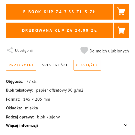
E-BOOK KUP ZA
7.88
5
DRUKOWANA KUP ZA
24.99
Udostępnij
Do moich ulubionych
PRZECZYTAJ
SPIS TREŚCI
O KSIĄŻCE
Objętość:
77
str.
Blok tekstowy:
papier offsetowy 90 g/m2
Format:
145 × 205 mm
Okładka:
miękka
Rodzaj oprawy:
blok klejony
Więcej informacji
ISBN:
978-83-8384-530-2