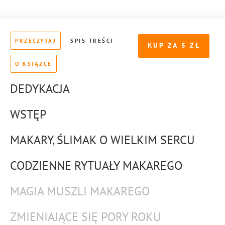
PRZECZYTAJ
SPIS TREŚCI
KUP ZA
5
O KSIĄŻCE
DEDYKACJA
WSTĘP
MAKARY, ŚLIMAK O WIELKIM SERCU
CODZIENNE RYTUAŁY MAKAREGO
MAGIA MUSZLI MAKAREGO
ZMIENIAJĄCE SIĘ PORY ROKU