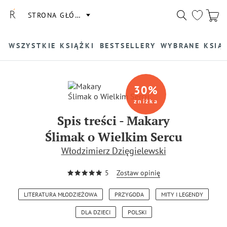
STRONA GŁÓWNA
WSZYSTKIE KSIĄŻKI
BESTSELLERY
WYBRANE KSIĄ
30
%
zniżka
Spis treści
-
Makary
Ślimak o Wielkim Sercu
Włodzimierz Dzięgielewski
5
Zostaw opinię
LITERATURA MŁODZIEŻOWA
PRZYGODA
MITY I LEGENDY
DLA DZIECI
POLSKI