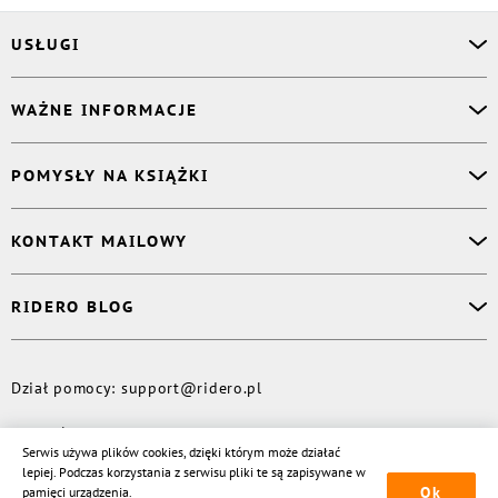
USŁUGI
Asystent osobisty
WAŻNE INFORMACJE
Korektor
Projektant okładki
O nas
POMYSŁY NA KSIĄŻKI
Druk Twojej książki
Książki Ridero
Publikacja
Pomoc
Książka wspomnień
KONTAKT MAILOWY
Polityka prywatności
Dzienniczek malucha
Książka eksperta
Dział pomocy
:
support@ridero.pl
RIDERO BLOG
Wydaj tomik poezji
Kontakt dla mediów
:
pr@ridero.pl
Dzieci też mogą pisać!
Więcej
Dział pomocy
:
support@ridero.pl
© Rideró, 2013—
2026
Serwis używa plików cookies, dzięki którym może działać
lepiej. Podczas korzystania z serwisu pliki te są zapisywane w
Ok
pamięci urządzenia.