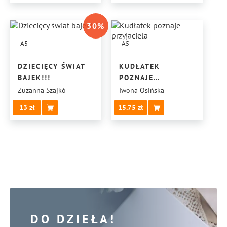
30
%
A5
A5
DZIECIĘCY ŚWIAT
KUDŁATEK
BAJEK!!!
POZNAJE
PRZYJACIELA
Zuzanna Szajkó
Iwona Osińska
13
15.75
DO DZIEŁA!