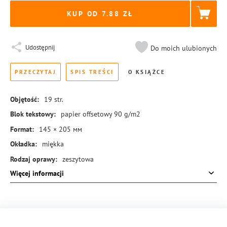
KUP OD 7.88
Udostępnij
Do moich ulubionych
PRZECZYTAJ
SPIS TREŚCI
O KSIĄŻCE
Objętość:
19
str.
Blok tekstowy:
papier offsetowy 90 g/m2
Format:
145 × 205 мм
Okładka:
miękka
Rodzaj oprawy:
zeszytowa
Więcej informacji
ISBN:
978-83-8431-668-9