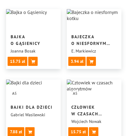
BAJKA
BAJECZKA
O GĄSIENICY
O NIESFORNYM
KOTKU
Joanna Bosak
E. Markiewicz
15.75
3.94
A5
A5
BAJKI DLA DZIECI
CZŁOWIEK
W CZASACH
Gabriel Wasilewski
ALGORYTMÓW
Wojciech Nowak
7.88
15.75