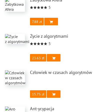
5
7.88
Życie z algorytmami
5
23.63
Człowiek w czasach algorytmów
15.75
Ant-ycypacja