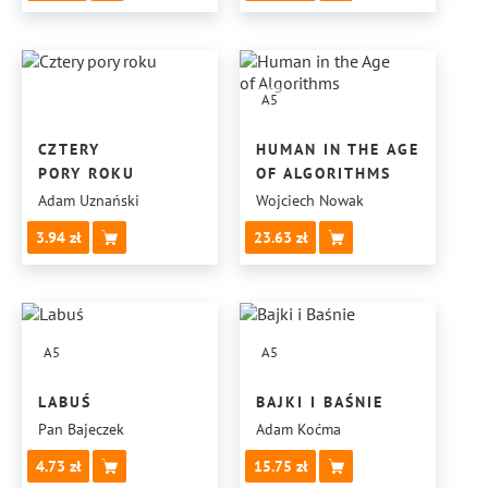
A5
CZTERY
HUMAN IN THE AGE
PORY ROKU
OF ALGORITHMS
Adam Uznański
Wojciech Nowak
3.94
23.63
A5
A5
LABUŚ
BAJKI I BAŚNIE
Pan Bajeczek
Adam Koćma
4.73
15.75