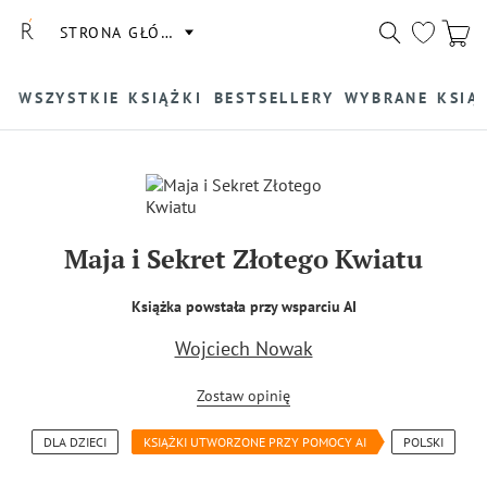
STRONA GŁÓWNA
WSZYSTKIE KSIĄŻKI
BESTSELLERY
WYBRANE KSIĄ
Maja i Sekret Złotego Kwiatu
Książka powstała przy wsparciu AI
Wojciech Nowak
Zostaw opinię
DLA DZIECI
KSIĄŻKI UTWORZONE PRZY POMOCY AI
POLSKI