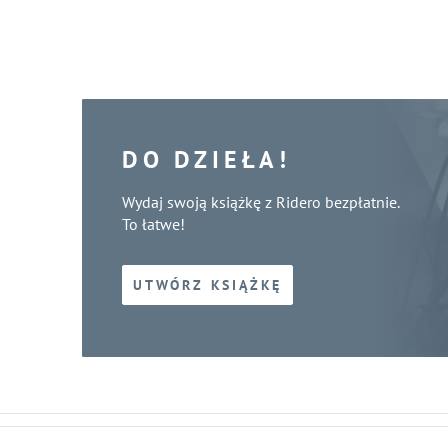
DO DZIEŁA!
Wydaj swoją książkę z Ridero bezpłatnie.
To łatwe!
UTWÓRZ KSIĄŻKĘ