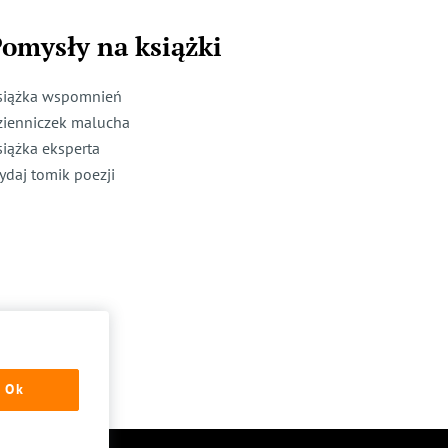
omysły na książki
siążka wspomnień
zienniczek malucha
siążka eksperta
ydaj tomik poezji
Ok