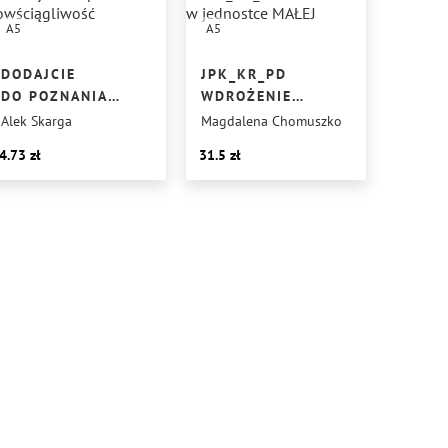
A5
A5
DODAJCIE
JPK_KR_PD
DO POZNANIA
WDROŻENIE
POWŚCIĄGLIWOŚĆ
W JEDNOSTCE
Alek Skarga
Magdalena Chomuszko
MAŁEJ
4.73
31.5