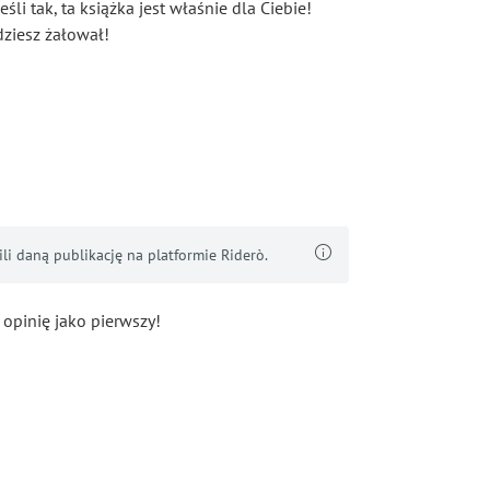
śli tak, ta książka jest właśnie dla Ciebie!
ędziesz żałował!
i daną publikację na platformie Riderò.
 opinię jako pierwszy!