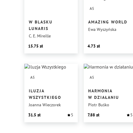
A5
W BLASKU
AMAZING WORLD
LUNARIS
Ewa Wyszyńska
C. E. Mireille
15.75
4.73
A5
A5
ILUZJA
HARMONIA
WSZYSTKIEGO
W DZIAŁANIU
Joanna Wieczorek
Piotr Buśko
31.5
5
7.88
5