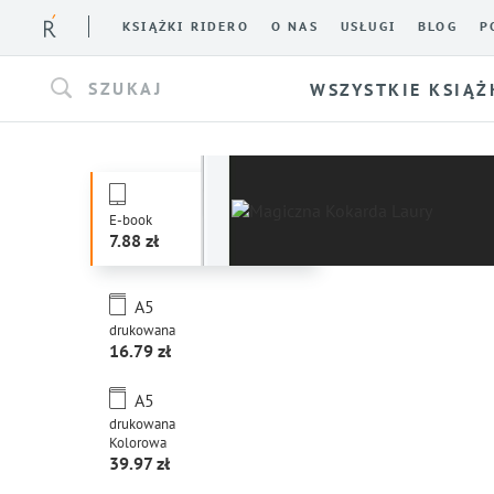
KSIĄŻKI RIDERO
O NAS
USŁUGI
BLOG
P
SZUKAJ
WSZYSTKIE KSIĄŻ
E-book
7.88
A5
drukowana
16.79
A5
drukowana
Kolorowa
39.97