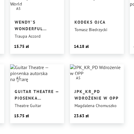
A5
WENDY'S
KODEKS OJCA
WONDERFUL
Tomasz Biedrzycki
WORLD
Traupa Accord
15.75
14.18
A5
A5
GUITAR THEATRE —
JPK_KR_PD
PIOSENKA
WDROŻENIE W OPP
AUTORSKA
Theatre Guitar
Magdalena Chomuszko
NA GITARĘ
15.75
23.63