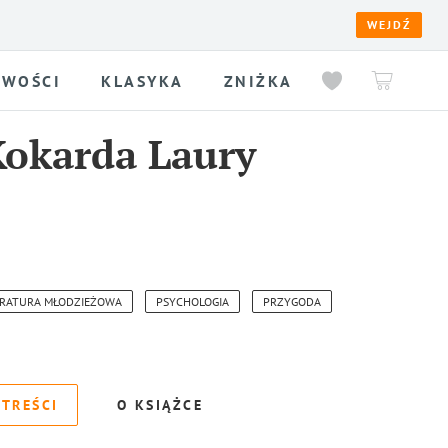
WEJDŹ
WOŚCI
KLASYKA
ZNIŻKA
okarda Laury
ERATURA MŁODZIEŻOWA
PSYCHOLOGIA
PRZYGODA
 TREŚCI
O KSIĄŻCE