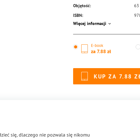
Objętość:
63
ISBN:
97
Więcej informacji
E-book
za
7.88
KUP ZA
7.88
zieć się, dlaczego nie pozwala się nikomu