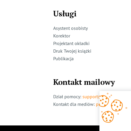
Usługi
Asystent osobisty
Korektor
Projektant okładki
Druk Twojej książki
Publikacja
Kontakt mailowy
Dział pomocy
:
support@ridero.pl
Kontakt dla mediów
:
pr@ridero.pl