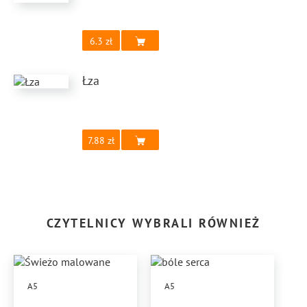
6.3
Łza
7.88
CZYTELNICY WYBRALI RÓWNIEŻ
A5
A5