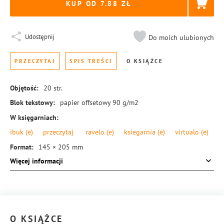
KUP OD 7.88
Udostępnij
Do moich ulubionych
PRZECZYTAJ
SPIS TREŚCI
O KSIĄŻCE
Objętość:
20
str.
Blok tekstowy:
papier offsetowy 90 g/m2
W księgarniach:
ibuk
(e)
przeczytaj
ravelo
(e)
ksiegarnia
(e)
virtualo
(e)
Format:
145 × 205 mm
Więcej informacji
Okładka:
miękka
Rodzaj oprawy:
zeszytowa
ISBN:
978-83-8104-414-1
O KSIĄŻCE