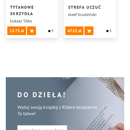
TYTANOWE
STREFA UCZUĆ
SKRZYDŁA
Józef Grudziński
Łukasz Sitko
15.73
5
47.25
5
DO DZIEŁA!
Wydaj swoją książkę z Ridero bezpłatnie.
To łatwe!