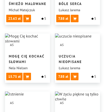
ŚWIEŻO MALOWANE
BÓLE SERCA
Michał Matejczuk
Łukasz Jarema
23.63
5
7.88
5
A5
A5
MOGĘ CIĘ KOCHAĆ
UCZUCIA
SŁOWAMI
NIEOPISANE
Nela Nielsen
Łukasz Jarema
15.75
5
7.88
5
A5
A5