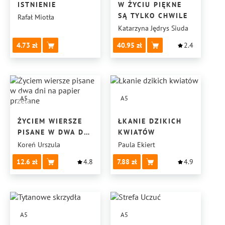
ISTNIENIE
W ŻYCIU PIĘKNE
SĄ TYLKO CHWILE
Rafał Miotła
Katarzyna Jędrys Siuda
4.73
40.95
2.4
A5
A5
ŻYCIEM WIERSZE
ŁKANIE DZIKICH
PISANE W DWA DNI
KWIATÓW
NA PAPIER
Koreń Urszula
Paula Ekiert
PRZELANE
12.6
4.8
7.88
4.9
A5
A5