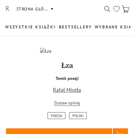
STRONA GŁÓWNA
WSZYSTKIE KSIĄŻKI
BESTSELLERY
WYBRANE KSIĄ
Łza
Tomik poezji
Rafał Miotła
Zostaw opinię
POEZJA
POLSKI